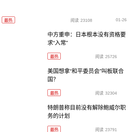
01-26
最热
阅读
23108
中方重申：日本根本没有资格要
求“入常”
最热
阅读
25726
美国想拿“和平委员会”叫板联合
国？
最热
阅读
32304
特朗普称目前没有解除鲍威尔职
务的计划
最热
阅读
23791