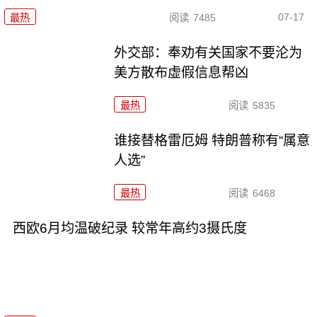
07-17
最热
阅读
7485
外交部：奉劝有关国家不要沦为
美方散布虚假信息帮凶
最热
阅读
5835
谁接替格雷厄姆 特朗普称有“属意
人选”
最热
阅读
6468
西欧6月均温破纪录 较常年高约3摄氏度