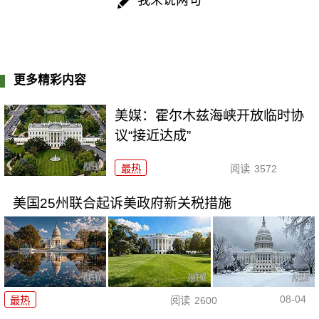
更多精彩内容
美媒：霍尔木兹海峡开放临时协
议“接近达成”
最热
阅读
3572
美国25州联合起诉美政府新关税措施
08-04
最热
阅读
2600