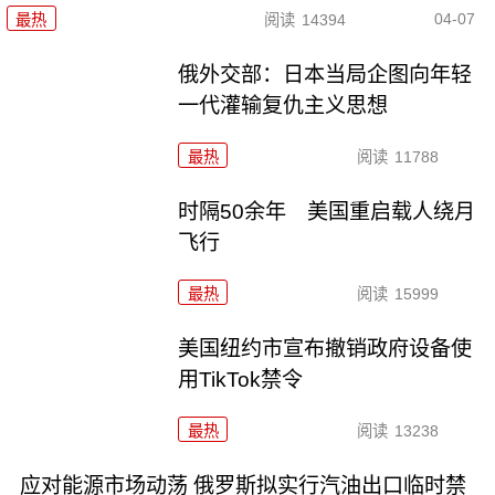
04-07
最热
阅读
14394
俄外交部：日本当局企图向年轻
一代灌输复仇主义思想
最热
阅读
11788
时隔50余年 美国重启载人绕月
飞行
最热
阅读
15999
美国纽约市宣布撤销政府设备使
用TikTok禁令
最热
阅读
13238
应对能源市场动荡 俄罗斯拟实行汽油出口临时禁