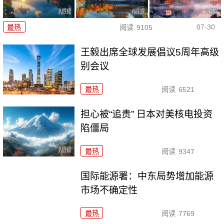
07-30
最热
阅读
9105
王毅出席全球发展倡议5周年高级
别会议
最热
阅读
6521
担心被“追责” 日本对美核电投资
陷僵局
最热
阅读
9347
国际能源署：中东局势增加能源
市场不确定性
最热
阅读
7769