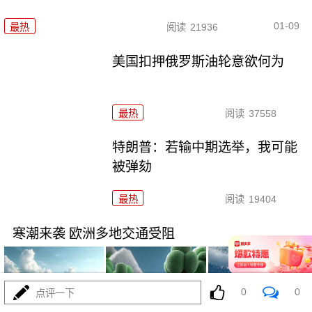
01-09
最热
阅读
21936
美国扣押俄罗斯油轮意欲何为
最热
阅读
37558
特朗普：若输中期选举，我可能
被弹劾
最热
阅读
19404
寒潮来袭 欧洲多地交通受阻
0
0
点评一下