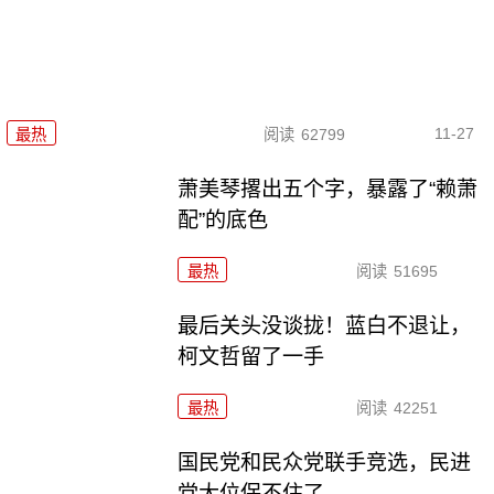
11-27
最热
阅读
62799
萧美琴撂出五个字，暴露了“赖萧
配”的底色
最热
阅读
51695
最后关头没谈拢！蓝白不退让，
柯文哲留了一手
最热
阅读
42251
国民党和民众党联手竞选，民进
党大位保不住了