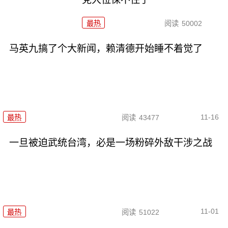
最热
阅读
50002
马英九搞了个大新闻，赖清德开始睡不着觉了
11-16
最热
阅读
43477
一旦被迫武统台湾，必是一场粉碎外敌干涉之战
11-01
最热
阅读
51022