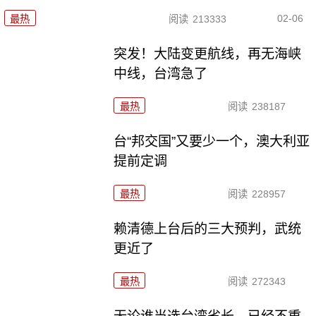
02-06
最热
阅读
213333
突发！大陆变更航线，再无海峡
中线，台湾急了
最热
阅读
238187
台“邦交国”又要少一个，澳大利亚
提前定调
最热
阅读
228957
赖清德上台后的三大预判，武统
更近了
最热
阅读
272343