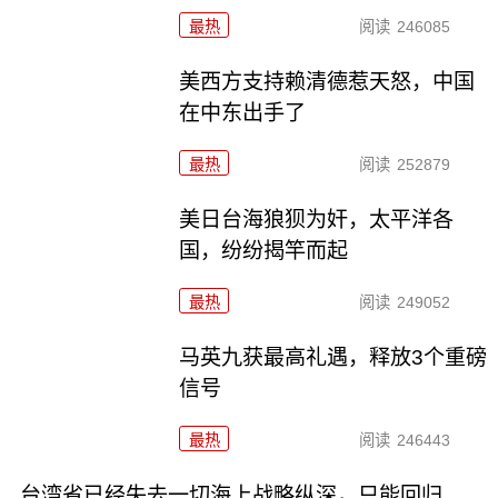
最热
阅读
246085
美西方支持赖清德惹天怒，中国
在中东出手了
最热
阅读
252879
美日台海狼狈为奸，太平洋各
国，纷纷揭竿而起
最热
阅读
249052
马英九获最高礼遇，释放3个重磅
信号
最热
阅读
246443
台湾省已经失去一切海上战略纵深，只能回归