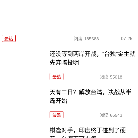
07-25
最热
阅读
185688
还没等到两岸开战，“台独”金主就
先弃暗投明
最热
阅读
55018
天有二日？解放台湾，决战从半
岛开始
最热
阅读
66543
棋逢对手，印度终于碰到了硬