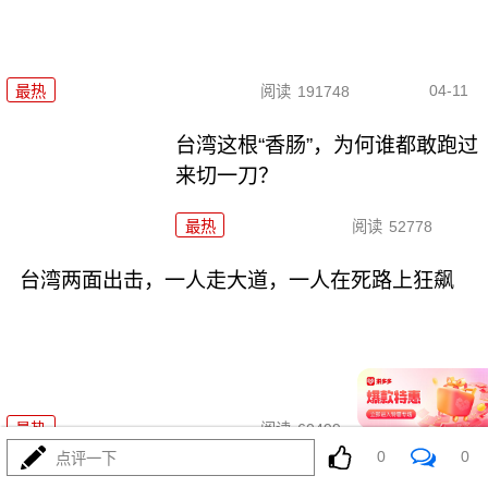
04-11
最热
阅读
191748
台湾这根“香肠”，为何谁都敢跑过
来切一刀？
最热
阅读
52778
台湾两面出击，一人走大道，一人在死路上狂飙
03-28
最热
阅读
60499
0
0
点评一下
台湾传来大消息，大陆对台主动