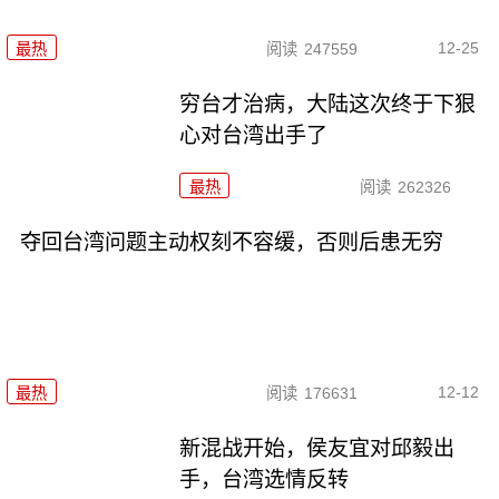
12-25
最热
阅读
247559
穷台才治病，大陆这次终于下狠
心对台湾出手了
最热
阅读
262326
夺回台湾问题主动权刻不容缓，否则后患无穷
12-12
最热
阅读
176631
新混战开始，侯友宜对邱毅出
手，台湾选情反转