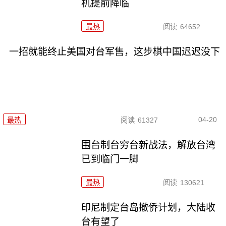
机提前降临
最热
阅读
64652
一招就能终止美国对台军售，这步棋中国迟迟没下
04-20
最热
阅读
61327
围台制台穷台新战法，解放台湾
已到临门一脚
最热
阅读
130621
印尼制定台岛撤侨计划，​大陆收
台有望了