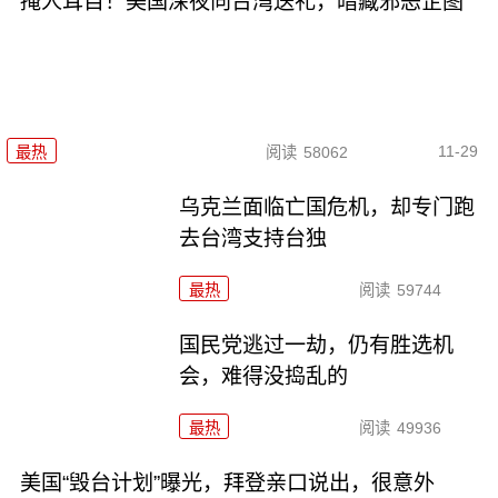
掩人耳目！美国深夜向台湾送礼，暗藏邪恶企图
11-29
最热
阅读
58062
乌克兰面临亡国危机，却专门跑
去台湾支持台独
最热
阅读
59744
国民党逃过一劫，仍有胜选机
会，难得没捣乱的
最热
阅读
49936
美国“毁台计划”曝光，拜登亲口说出，很意外