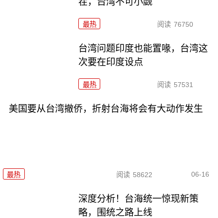
茬，台湾不可小觑
最热
阅读
76750
台湾问题印度也能置喙，台湾这
次要在印度设点
最热
阅读
57531
美国要从台湾撤侨，折射台海将会有大动作发生
06-16
最热
阅读
58622
深度分析！台海统一惊现新策
略，围统之路上线