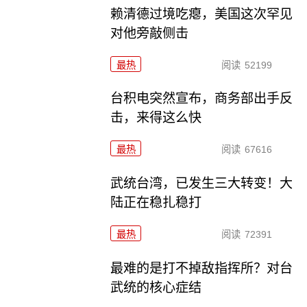
赖清德过境吃瘪，美国这次罕见
对他旁敲侧击
最热
阅读
52199
台积电突然宣布，商务部出手反
击，来得这么快
最热
阅读
67616
武统台湾，已发生三大转变！大
陆正在稳扎稳打
最热
阅读
72391
最难的是打不掉敌指挥所？对台
武统的核心症结