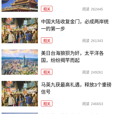
相关
阅读
262445
中国大陆收复金门，必成两岸统
一的第一步
相关
阅读
261343
美日台海狼狈为奸，太平洋各
国，纷纷揭竿而起
相关
阅读
249261
马英九获最高礼遇，释放3个重磅
信号
相关
阅读
246653