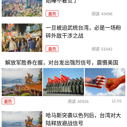
始睡不着觉了
最热
阅读
43496
一旦被迫武统台湾，必是一场粉
碎外敌干涉之战
最热
阅读
51042
解放军胜券在握，对台发出强烈信号，震慑美国
11-01
最热
阅读
45926
哈马斯突袭以色列后，台湾对大
陆释放避战信号