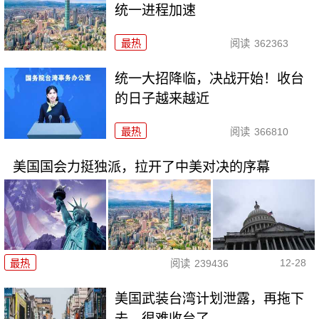
统一进程加速
最热
阅读
362363
统一大招降临，决战开始！收台
的日子越来越近
最热
阅读
366810
美国国会力挺独派，拉开了中美对决的序幕
12-28
最热
阅读
239436
美国武装台湾计划泄露，再拖下
去，很难收台了