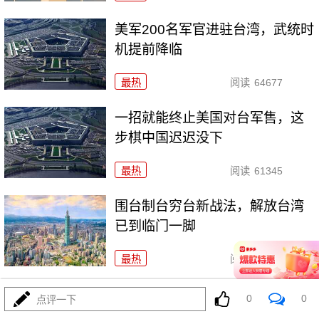
美军200名军官进驻台湾，武统时
机提前降临
最热
阅读
64677
一招就能终止美国对台军售，这
步棋中国迟迟没下
最热
阅读
61345
围台制台穷台新战法，解放台湾
已到临门一脚
最热
阅读
130645
印尼制定台岛撤侨计划，​大陆收
0
0
点评一下
台有望了