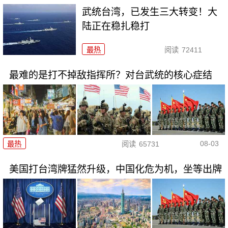
武统台湾，已发生三大转变！大
陆正在稳扎稳打
最热
阅读
72411
最难的是打不掉敌指挥所？对台武统的核心症结
08-03
最热
阅读
65731
美国打台湾牌猛然升级，中国化危为机，坐等出牌