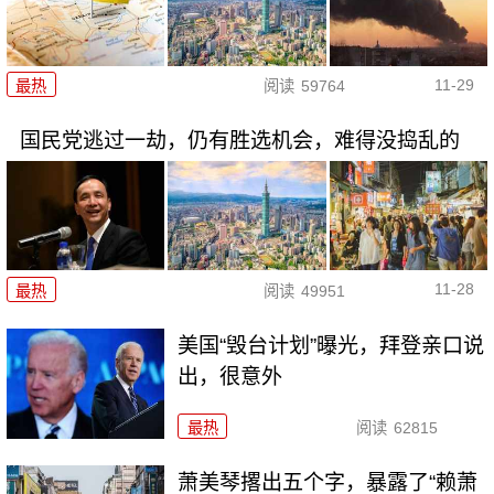
11-29
最热
阅读
59764
国民党逃过一劫，仍有胜选机会，难得没捣乱的
11-28
最热
阅读
49951
美国“毁台计划”曝光，拜登亲口说
出，很意外
最热
阅读
62815
萧美琴撂出五个字，暴露了“赖萧