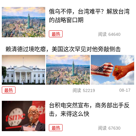
俄乌不停，台湾难平？解放台湾
的战略窗口期
最热
阅读
64640
赖清德过境吃瘪，美国这次罕见对他旁敲侧击
08-17
最热
阅读
52219
台积电突然宣布，商务部出手反
击，来得这么快
最热
阅读
67630