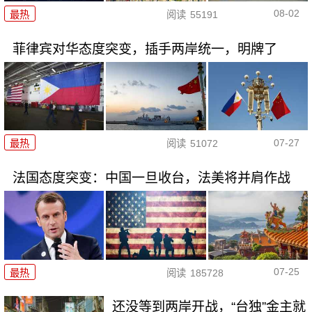
08-02
最热
阅读
55191
菲律宾对华态度突变，插手两岸统一，明牌了
07-27
最热
阅读
51072
法国态度突变：中国一旦收台，法美将并肩作战
07-25
最热
阅读
185728
还没等到两岸开战，“台独”金主就