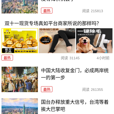
最热
阅读
215813
双十一现货专场真如平台商家所说的那样吗？
最热
阅读
31145
4小时前
中国大陆收复金门，必成两岸统
一的第一步
最热
阅读
261355
国台办释放重大信号，台湾等着
挨大巴掌吧