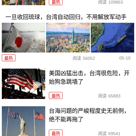
最热
阅读
109863
一旦收回琉球，台湾自动回归，不用解放军动手
05-10
最热
阅读
56052
美国凶猛出击，台湾很危险，开
始狗急跳墙了
最热
阅读
65883
台海问题的严峻程度史无前例，
绝不能再拖了
最热
阅读
69541