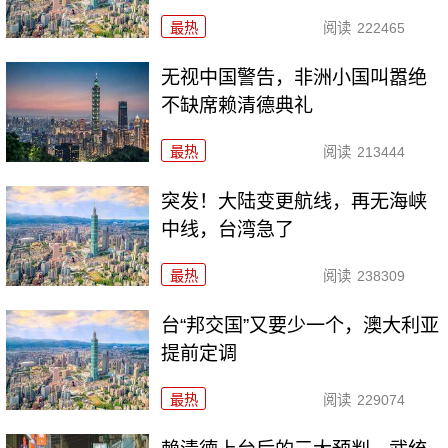
最热
阅读
222465
无视中国警告，非洲小国叫嚣绝
不缺席赖清德典礼
最热
阅读
213444
突发！大陆变更航线，再无海峡
中线，台湾急了
最热
阅读
238309
台“邦交国”又要少一个，澳大利亚
提前定调
最热
阅读
229074