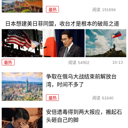
最热
阅读
191694
日本想建美日菲同盟，收台才是根本的破局之道
10-13
最热
阅读
54902
争取在俄乌大战结束前解放台
湾，时间不多了
最热
阅读
61640
安倍遗毒得到两大报应，搬起石
头砸自己的脚