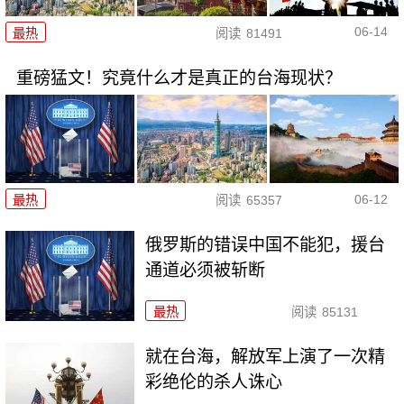
06-14
最热
阅读
81491
重磅猛文！究竟什么才是真正的台海现状？
06-12
最热
阅读
65357
俄罗斯的错误中国不能犯，援台
通道必须被斩断
最热
阅读
85131
就在台海，解放军上演了一次精
彩绝伦的杀人诛心