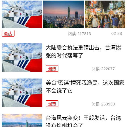
02-28
最热
阅读
217813
大陆联合执法重磅出击，台湾嚣
张的时代落幕了
最热
阅读
222077
美台“密谋”撞死我渔民，这次国家
不会饶了它
最热
阅读
253939
台海风云突变！王毅发话，台湾
没有悔棋机会了