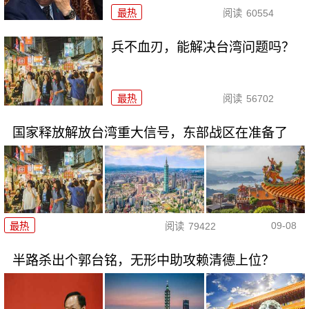
最热
阅读
60554
兵不血刃，能解决台湾问题吗？
最热
阅读
56702
国家释放解放台湾重大信号，东部战区在准备了
09-08
最热
阅读
79422
半路杀出个郭台铭，无形中助攻赖清德上位？