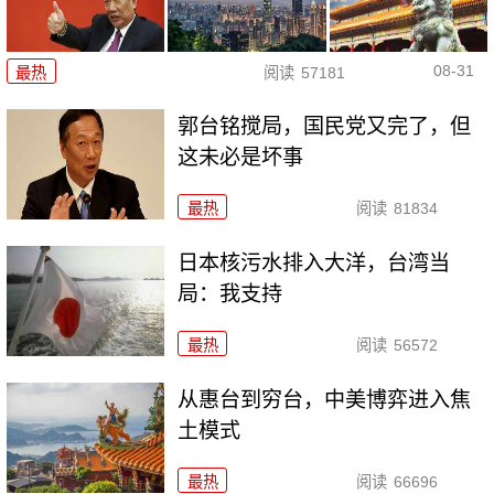
08-31
最热
阅读
57181
郭台铭搅局，国民党又完了，但
这未必是坏事
最热
阅读
81834
日本核污水排入大洋，台湾当
局：我支持
最热
阅读
56572
从惠台到穷台，中美博弈进入焦
土模式
最热
阅读
66696