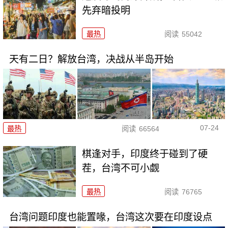
先弃暗投明
最热
阅读
55042
天有二日？解放台湾，决战从半岛开始
07-24
最热
阅读
66564
棋逢对手，印度终于碰到了硬
茬，台湾不可小觑
最热
阅读
76765
台湾问题印度也能置喙，台湾这次要在印度设点