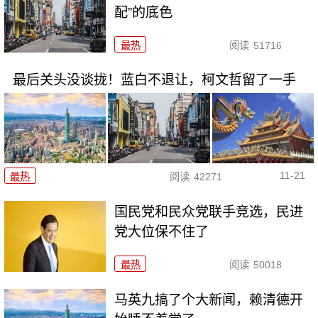
配”的底色
最热
阅读
51716
最后关头没谈拢！蓝白不退让，柯文哲留了一手
11-21
最热
阅读
42271
国民党和民众党联手竞选，民进
党大位保不住了
最热
阅读
50018
马英九搞了个大新闻，赖清德开