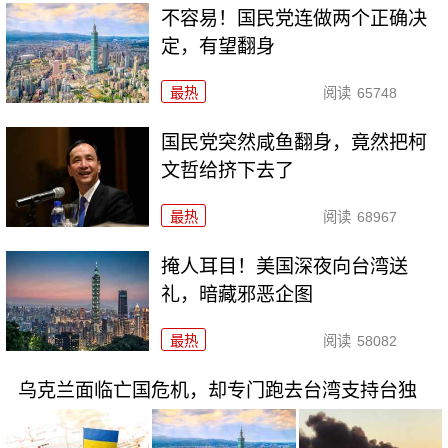
不容易！国民党连做两个正确决
定，有望翻身
最热
阅读
65748
国民党突然咸鱼翻身，竟然把柯
文哲给挤下去了
最热
阅读
68967
掩人耳目！美国深夜向台湾送
礼，暗藏邪恶企图
最热
阅读
58082
乌克兰面临亡国危机，却专门跑去台湾支持台独