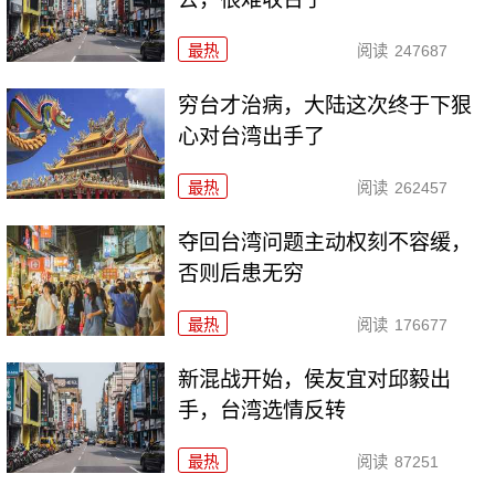
最热
阅读
247687
穷台才治病，大陆这次终于下狠
心对台湾出手了
最热
阅读
262457
夺回台湾问题主动权刻不容缓，
否则后患无穷
最热
阅读
176677
新混战开始，侯友宜对邱毅出
手，台湾选情反转
最热
阅读
87251