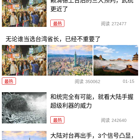
赖清德上台后的三大预判，武统
更近了
最热
阅读
272477
无论谁当选台湾省长，已经不重要了
01-15
最热
阅读
350062
和统完全有可能，就看大陆手握
超级利器的威力
最热
阅读
242640
大陆对台再出手，3个信号凸显，