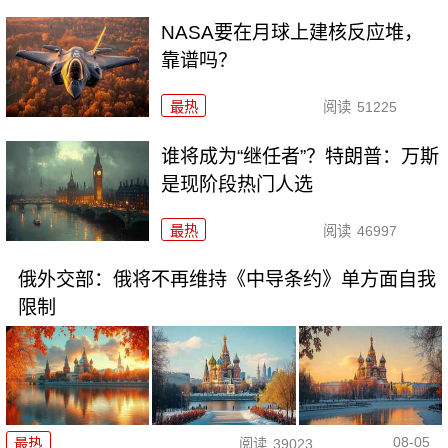
NASA要在月球上建核反应堆，
靠谱吗？
最热
阅读
51225
谁将成为“继任者”？特朗普：万斯
是现阶段热门人选
最热
阅读
46997
俄外交部：俄将不再维持《中导条约》单方面自我
限制
08-05
最热
阅读
39023