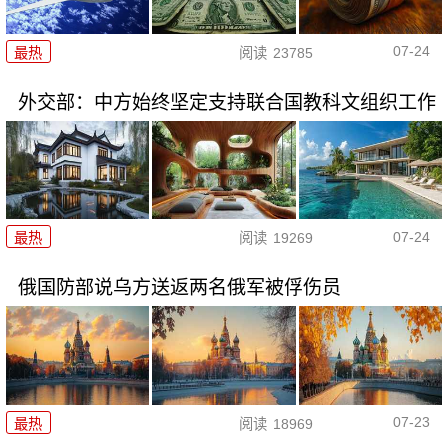
07-24
最热
阅读
23785
外交部：中方始终坚定支持联合国教科文组织工作
07-24
最热
阅读
19269
俄国防部说乌方送返两名俄军被俘伤员
07-23
最热
阅读
18969