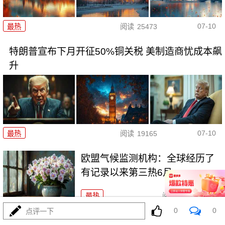
07-10
最热
阅读
25473
特朗普宣布下月开征50%铜关税 美制造商忧成本飙
升
07-10
最热
阅读
19165
欧盟气候监测机构：全球经历了
有记录以来第三热6月
最热
阅读
18384
0
0
点评一下
乌克兰多地遭俄军袭击 至少4人