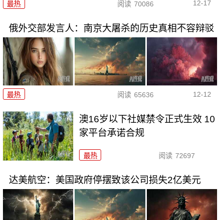
12-17
最热
阅读
70086
俄外交部发言人：南京大屠杀的历史真相不容辩驳
12-12
最热
阅读
65636
澳16岁以下社媒禁令正式生效 10
家平台承诺合规
最热
阅读
72697
达美航空：美国政府停摆致该公司损失2亿美元