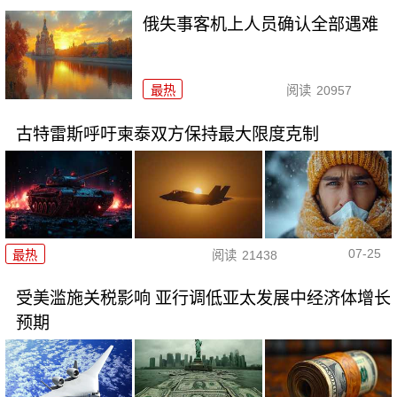
俄失事客机上人员确认全部遇难
最热
阅读
20957
古特雷斯呼吁柬泰双方保持最大限度克制
07-25
最热
阅读
21438
受美滥施关税影响 亚行调低亚太发展中经济体增长
预期