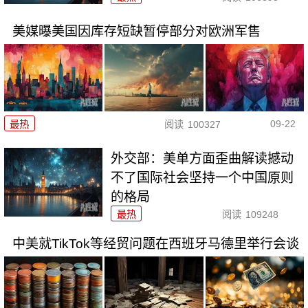
美媒曝美国因库存短缺暂停部分对欧洲军售
09-22
最热
阅读
100327
外交部：美单方面歪曲解读撼动
不了国际社会坚持一个中国原则
的格局
最热
阅读
109248
中美就TikTok等经贸问题在西班牙马德里举行会谈