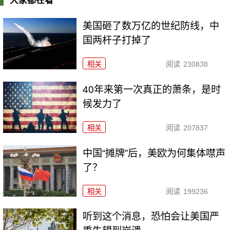
大家都在看
美国砸了数万亿的世纪防线，中
国两杆子打掉了
相关
阅读
230838
40年来第一次真正的萧条，是时
候发力了
相关
阅读
207837
中国“摊牌”后，美欧为何集体噤声
了？
相关
阅读
199236
听到这个消息，恐怕会让美国严