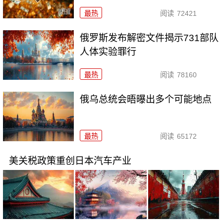
最热
阅读
72421
俄罗斯发布解密文件揭示731部队
人体实验罪行
最热
阅读
78160
俄乌总统会晤曝出多个可能地点
最热
阅读
65172
美关税政策重创日本汽车产业