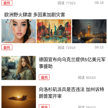
08-18
最热
阅读
77323
欧洲野火肆虐 多因素加剧灾害
08-15
最热
阅读
71919
德国宣布向乌克兰提供5亿美元军
事援助
最热
阅读
60163
向洛杉矶派兵是否违法 加州诉特
朗普案开审
最热
阅读
66422