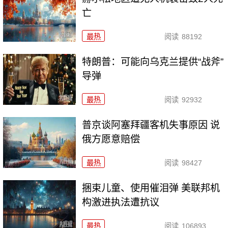
亡
最热
阅读
88192
特朗普：可能向乌克兰提供“战斧”
导弹
最热
阅读
92932
普京谈阿塞拜疆客机失事原因 说
俄方愿意赔偿
最热
阅读
98427
捆束儿童、使用催泪弹 美联邦机
构激进执法遭抗议
最热
阅读
106893