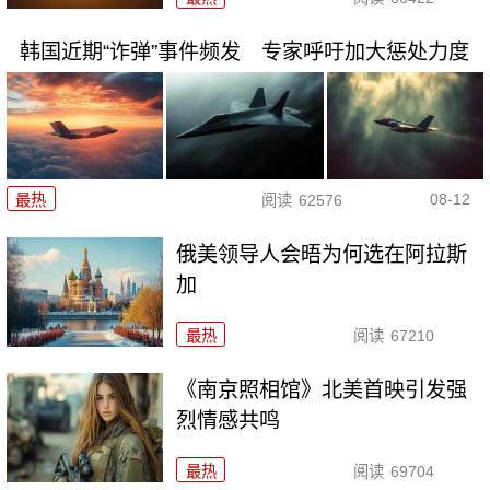
韩国近期“诈弹”事件频发 专家呼吁加大惩处力度
08-12
最热
阅读
62576
俄美领导人会晤为何选在阿拉斯
加
最热
阅读
67210
《南京照相馆》北美首映引发强
烈情感共鸣
最热
阅读
69704