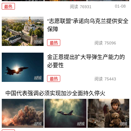
01-08
最热
阅读
76931
“志愿联盟”承诺向乌克兰提供安全
保障
最热
阅读
75096
金正恩提出扩大导弹生产能力的
必要性
最热
阅读
75443
中国代表强调必须实现加沙全面持久停火