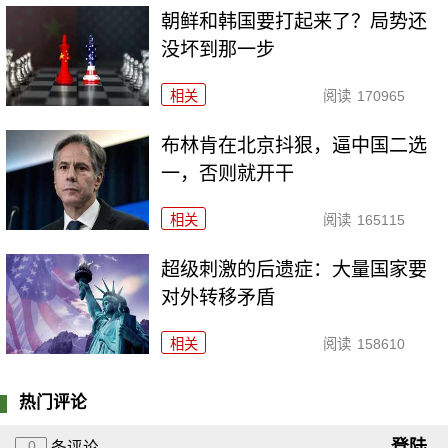
朝鲜和韩国要打起来了？局势还
没坏到那一步
相关
阅读
170965
布林肯在北京抖狠，逼中国二选
一，否则就开干
相关
阅读
165115
超级刺激的后遗症：大量国家要
对外转移矛盾
相关
阅读
158610
热门评论
登陆
0
条评论