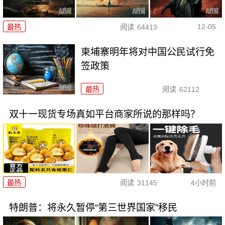
12-05
最热
阅读
64413
柬埔寨明年将对中国公民试行免
签政策
最热
阅读
62112
双十一现货专场真如平台商家所说的那样吗？
最热
阅读
31145
4小时前
特朗普：将永久暂停“第三世界国家”移民