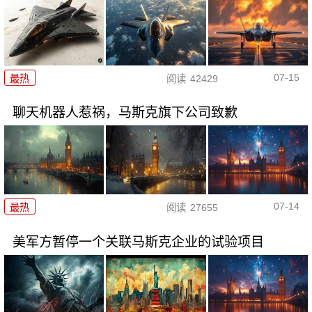
07-15
最热
阅读
42429
聊天机器人惹祸，马斯克旗下公司致歉
07-14
最热
阅读
27655
美军方暂停一个关联马斯克企业的试验项目