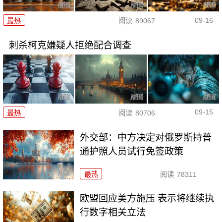
09-16
最热
阅读
89067
刺杀柯克嫌疑人拒绝配合调查
09-15
最热
阅读
80706
外交部：中方决定对俄罗斯持普
通护照人员试行免签政策
最热
阅读
78311
欧盟回应美方施压 表示将继续执
行数字相关立法