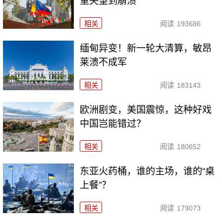
重失望到崩溃
相关
阅读
193686
缅甸异变！新一轮大清算，敏昂
莱溃不成军
相关
阅读
183143
欧洲剧变，美国震惊，这种好戏
中国岂能错过？
相关
阅读
180652
东亚火药桶，谁的主场，谁的“桌
上餐”？
相关
阅读
179073