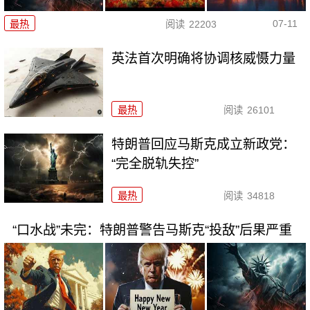
07-11
最热
阅读
22203
英法首次明确将协调核威慑力量
最热
阅读
26101
特朗普回应马斯克成立新政党：
“完全脱轨失控”
最热
阅读
34818
“口水战”未完：特朗普警告马斯克“投敌”后果严重