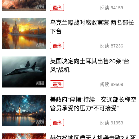
最热
阅读
94159
乌克兰曝战时腐败窝案 两名部长
下台
最热
阅读
87236
英国决定向土耳其出售20架“台
风”战机
最热
阅读
89509
美政府“停摆”持续 交通部长称空
管员承受的压力“不可接受”
最热
阅读
91953
赫尔松地区遭无人机袭击致2人死