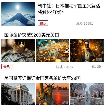
朝中社：日本推动军国主义复活
将触碰“红线”
最热
阅读
65881
国际金价突破5200美元关口
01-29
最热
阅读
70684
美国将签证保证金国家名单扩大至38国