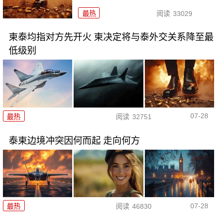
最热
阅读
33029
柬泰均指对方先开火 柬决定将与泰外交关系降至最
低级别
07-28
最热
阅读
32751
泰柬边境冲突因何而起 走向何方
07-28
最热
阅读
46830