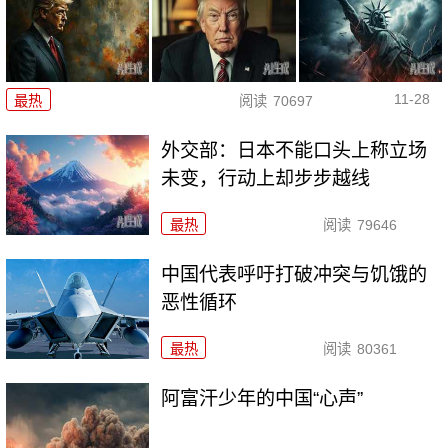
11-28
最热
阅读
70697
外交部：日本不能口头上称立场
未变，行动上却步步越线
最热
阅读
79646
中国代表呼吁打破冲突与饥饿的
恶性循环
最热
阅读
80361
阿富汗少年的中国“心声”