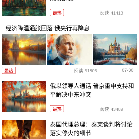
最热
阅读
41413
经济降温通胀回落 俄央行再降息
07-30
最热
阅读
51805
俄以领导人通话 普京重申支持和
平解决中东冲突
最热
阅读
43489
泰国代理总理：泰柬谈判将讨论
落实停火的细节