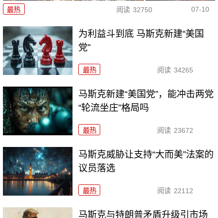
07-10
最热
阅读
32750
为利益斗到底 马斯克新建“美国
党”
最热
阅读
34265
马斯克新建“美国党”，能冲击两党
“轮流坐庄”格局吗
最热
阅读
23672
马斯克威胁让支持“大而美”法案的
议员落选
最热
阅读
22112
马斯克与特朗普矛盾升级引市场