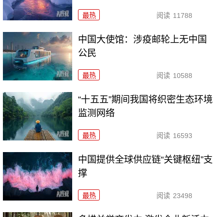
最热
阅读
11788
中国大使馆：涉疫邮轮上无中国
公民
最热
阅读
10588
“十五五”期间我国将织密生态环境
监测网络
最热
阅读
16593
中国提供全球供应链“关键枢纽”支
撑
最热
阅读
23498