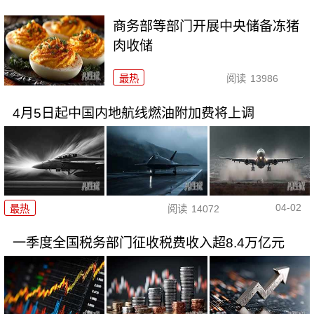
商务部等部门开展中央储备冻猪
肉收储
最热
阅读
13986
4月5日起中国内地航线燃油附加费将上调
04-02
最热
阅读
14072
一季度全国税务部门征收税费收入超8.4万亿元