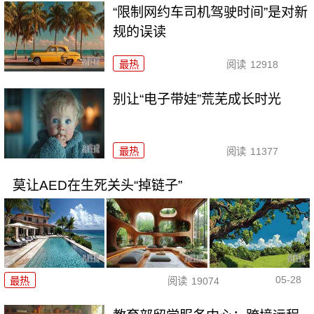
“限制网约车司机驾驶时间”是对新
规的误读
最热
阅读
12918
别让“电子带娃”荒芜成长时光
最热
阅读
11377
莫让AED在生死关头“掉链子”
05-28
最热
阅读
19074