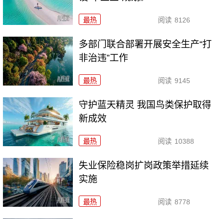
最热
阅读
8126
多部门联合部署开展安全生产“打
非治违”工作
最热
阅读
9145
守护蓝天精灵 我国鸟类保护取得
新成效
最热
阅读
10388
失业保险稳岗扩岗政策举措延续
实施
最热
阅读
8778