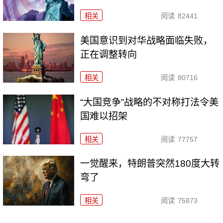
相关
阅读
82441
美国意识到对华战略面临失败，
正在调整转向
相关
阅读
80716
“大国竞争”战略的不对称打法令美
国难以招架
相关
阅读
77757
一觉醒来，特朗普突然180度大转
弯了
相关
阅读
75873