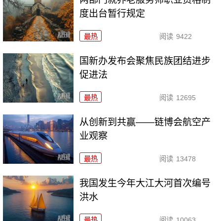
度出台暂行规定
最热
阅读
9422
国新办发布会聚焦民族团结进步
促进法
最热
阅读
12695
从创新到共赢——链博会航空产
业观察
最热
阅读
13478
我国发生今年大江大河首次编号
洪水
最热
阅读
10063