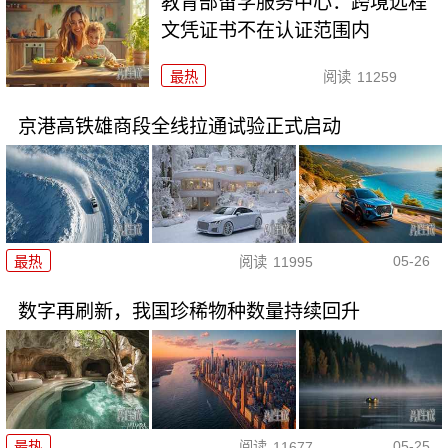
教育部留学服务中心：跨境远程
文凭证书不在认证范围内
最热
阅读
11259
京港高铁雄商段全线拉通试验正式启动
05-26
最热
阅读
11995
数字再刷新，我国珍稀物种数量持续回升
05-25
最热
阅读
11677