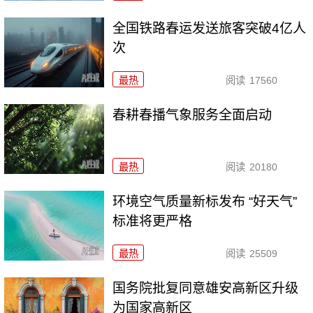
全国铁路春运发送旅客突破4亿人
次
最热
阅读
17560
春耕春播气象服务全面启动
最热
阅读
20180
环境空气质量新标发布 “好天气”
标准将更严格
最热
阅读
25509
国务院批复同意雄安高新区升级
为国家高新区