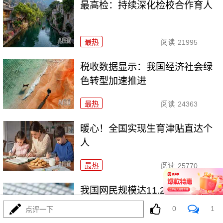
最高检：持续深化检校合作育人
最热
阅读
21995
税收数据显示：我国经济社会绿
色转型加速推进
最热
阅读
24363
暖心！全国实现生育津贴直达个
人
最热
阅读
25770
我国网民规模达11.25亿人
0
1
点评一下