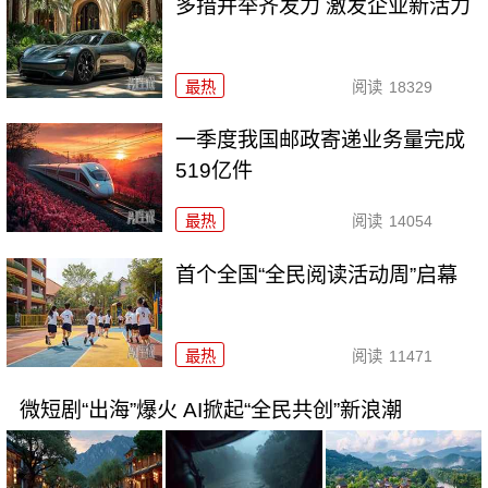
多措并举齐发力 激发企业新活力
最热
阅读
18329
一季度我国邮政寄递业务量完成
519亿件
最热
阅读
14054
首个全国“全民阅读活动周”启幕
最热
阅读
11471
微短剧“出海”爆火 AI掀起“全民共创”新浪潮