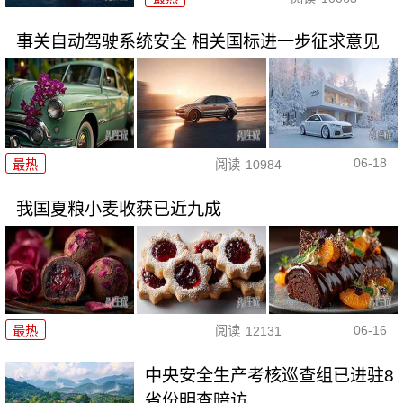
事关自动驾驶系统安全 相关国标进一步征求意见
06-18
最热
阅读
10984
我国夏粮小麦收获已近九成
06-16
最热
阅读
12131
中央安全生产考核巡查组已进驻8
省份明查暗访