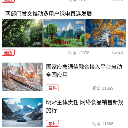
两部门发文推动多用户绿电直连发展
05-22
最热
阅读
12378
国家应急通信融合接入平台启动
全国应用
最热
阅读
11559
明晰主体责任 网络食品销售新规
施行
最热
阅读
11368