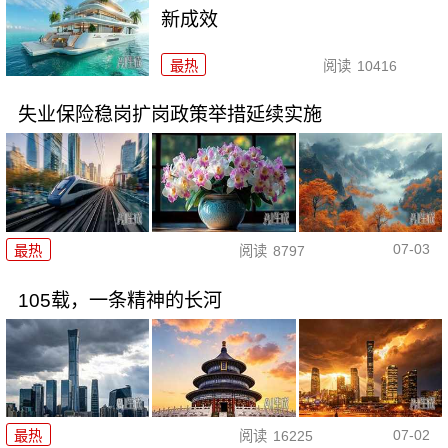
新成效
最热
阅读
10416
失业保险稳岗扩岗政策举措延续实施
07-03
最热
阅读
8797
105载，一条精神的长河
07-02
最热
阅读
16225