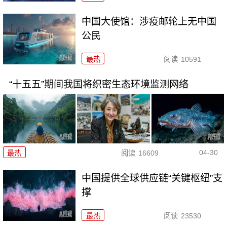
中国大使馆：涉疫邮轮上无中国
公民
最热
阅读
10591
“十五五”期间我国将织密生态环境监测网络
04-30
最热
阅读
16609
中国提供全球供应链“关键枢纽”支
撑
最热
阅读
23530