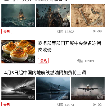
04-09
最热
阅读
14302
商务部等部门开展中央储备冻猪
肉收储
最热
阅读
13989
4月5日起中国内地航线燃油附加费将上调
04-02
最热
阅读
14074