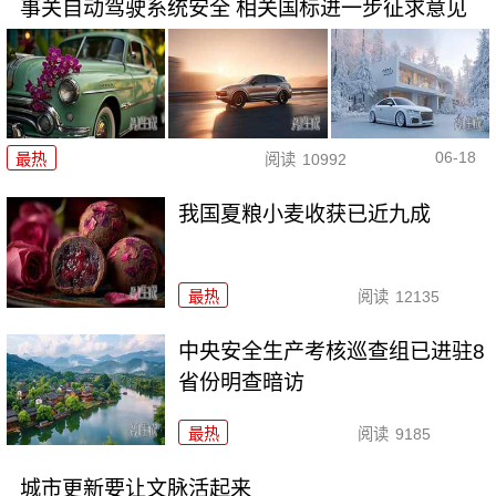
事关自动驾驶系统安全 相关国标进一步征求意见
06-18
最热
阅读
10992
我国夏粮小麦收获已近九成
最热
阅读
12135
中央安全生产考核巡查组已进驻8
省份明查暗访
最热
阅读
9185
城市更新要让文脉活起来