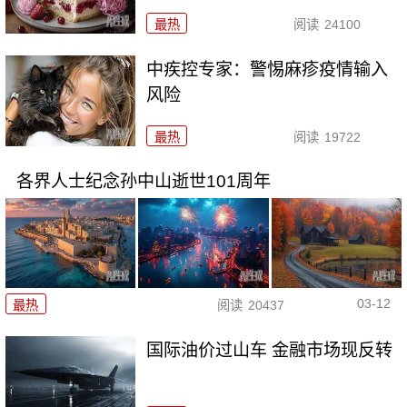
最热
阅读
24100
中疾控专家：警惕麻疹疫情输入
风险
最热
阅读
19722
各界人士纪念孙中山逝世101周年
03-12
最热
阅读
20437
国际油价过山车 金融市场现反转