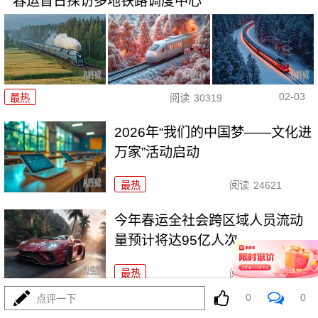
春运首日探访多地铁路调度中心
02-03
最热
阅读
30319
2026年“我们的中国梦——文化进
万家”活动启动
最热
阅读
24621
今年春运全社会跨区域人员流动
量预计将达95亿人次
最热
阅读
24261
0
0
点评一下
两部门：全面推行急难事项“小额