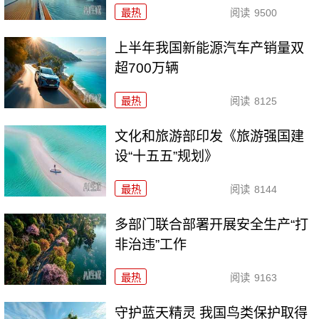
最热
阅读
9500
上半年我国新能源汽车产销量双
超700万辆
最热
阅读
8125
文化和旅游部印发《旅游强国建
设“十五五”规划》
最热
阅读
8144
多部门联合部署开展安全生产“打
非治违”工作
最热
阅读
9163
守护蓝天精灵 我国鸟类保护取得