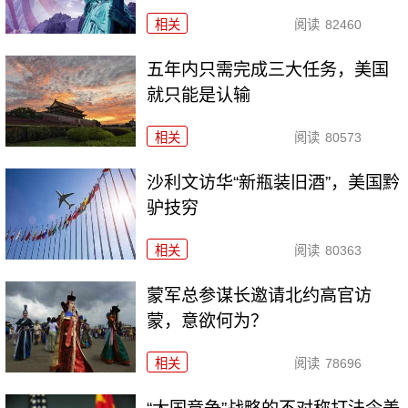
相关
阅读
82460
五年内只需完成三大任务，美国
就只能是认输
相关
阅读
80573
沙利文访华“新瓶装旧酒”，美国黔
驴技穷
相关
阅读
80363
​蒙军总参谋长邀请北约高官访
蒙，意欲何为？
相关
阅读
78696