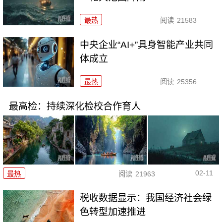
最热
阅读
21583
中央企业“AI+”具身智能产业共同
体成立
最热
阅读
25356
最高检：持续深化检校合作育人
02-11
最热
阅读
21963
税收数据显示：我国经济社会绿
色转型加速推进