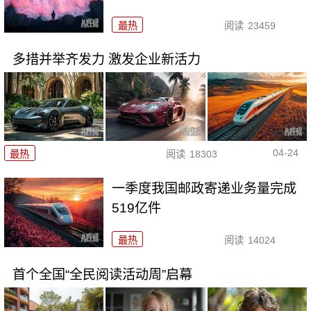
最热
阅读
23459
多措并举齐发力 激发企业新活力
04-24
最热
阅读
18303
一季度我国邮政寄递业务量完成
519亿件
最热
阅读
14024
首个全国“全民阅读活动周”启幕