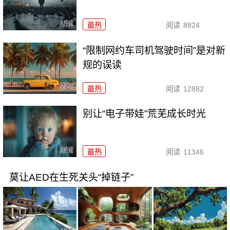
最热
阅读
8824
“限制网约车司机驾驶时间”是对新
规的误读
最热
阅读
12882
别让“电子带娃”荒芜成长时光
最热
阅读
11346
莫让AED在生死关头“掉链子”