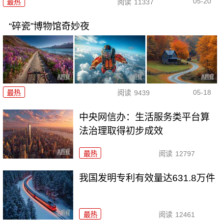
05-20
最热
阅读
11337
“碎瓷”博物馆奇妙夜
05-18
最热
阅读
9439
中央网信办：生活服务类平台算
法治理取得初步成效
最热
阅读
12797
我国发明专利有效量达631.8万件
最热
阅读
12461