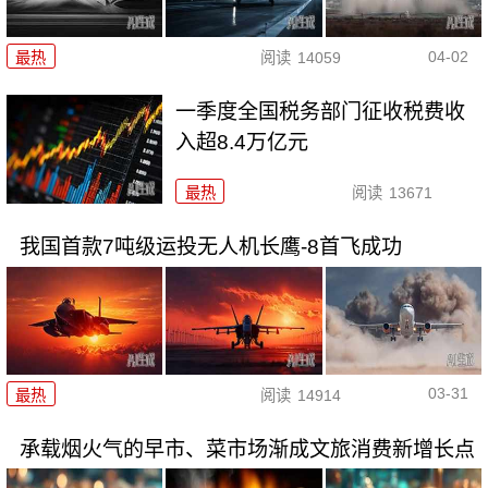
04-02
最热
阅读
14059
一季度全国税务部门征收税费收
入超8.4万亿元
最热
阅读
13671
我国首款7吨级运投无人机长鹰-8首飞成功
03-31
最热
阅读
14914
承载烟火气的早市、菜市场渐成文旅消费新增长点