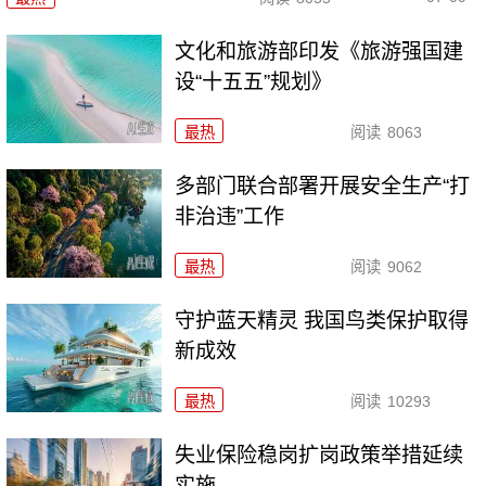
文化和旅游部印发《旅游强国建
设“十五五”规划》
最热
阅读
8063
多部门联合部署开展安全生产“打
非治违”工作
最热
阅读
9062
守护蓝天精灵 我国鸟类保护取得
新成效
最热
阅读
10293
失业保险稳岗扩岗政策举措延续
实施