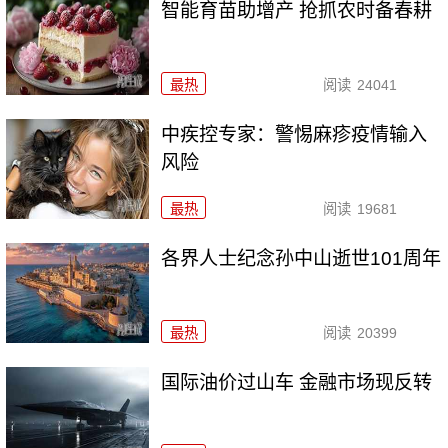
智能育苗助增产 抢抓农时备春耕
最热
阅读
24041
中疾控专家：警惕麻疹疫情输入
风险
最热
阅读
19681
各界人士纪念孙中山逝世101周年
最热
阅读
20399
国际油价过山车 金融市场现反转