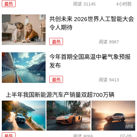
最热
阅读
31145
4小时前
共创未来 2026世界人工智能大会
令人期待
最热
阅读
8987
今年首期全国高温中暑气象预报
发布
最热
阅读
9413
上半年我国新能源汽车产销量双超700万辆
07-09
最热
阅读
8055