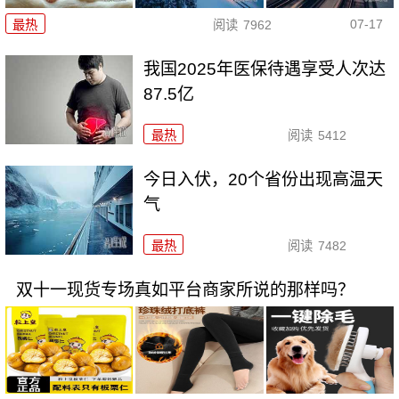
07-17
最热
阅读
7962
我国2025年医保待遇享受人次达
87.5亿
最热
阅读
5412
今日入伏，20个省份出现高温天
气
最热
阅读
7482
双十一现货专场真如平台商家所说的那样吗？