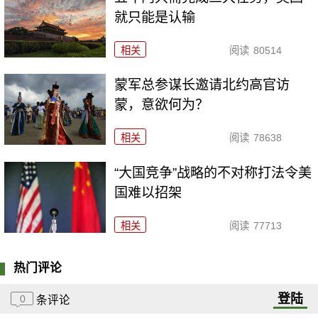
就只能是认输
相关
阅读
80514
​蒙军总参谋长邀请北约高官访
蒙，意欲何为？
相关
阅读
78638
“大国竞争”战略的不对称打法令美
国难以招架
相关
阅读
77713
热门评论
登陆
0
条评论