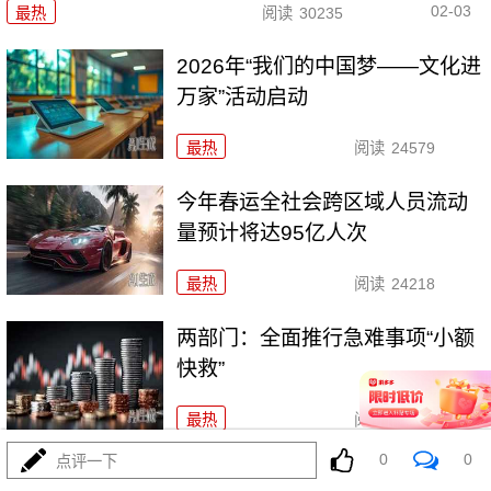
02-03
最热
阅读
30235
2026年“我们的中国梦——文化进
万家”活动启动
最热
阅读
24579
今年春运全社会跨区域人员流动
量预计将达95亿人次
最热
阅读
24218
两部门：全面推行急难事项“小额
快救”
最热
阅读
21017
0
0
点评一下
近7亿！2025年出入境人次创历