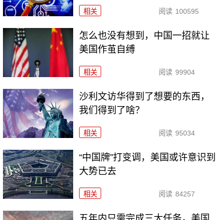
相关
阅读
100595
怎么也没有想到，中国一招就让
美国作茧自缚
相关
阅读
99904
沙利文访华得到了想要的东西，
我们得到了啥？
相关
阅读
95034
“中国牌”打变调，美国或许意识到
大势已去
相关
阅读
84257
五年内只需完成三大任务，美国