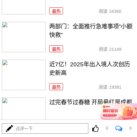
最热
阅读
24360
两部门：全面推行急难事项“小额
快救”
最热
阅读
21149
近7亿！2025年出入境人次创历
史新高
最热
阅读
19381
过完春节过春糖 开局最红是成都
最热
阅读
23951
0
0
点评一下