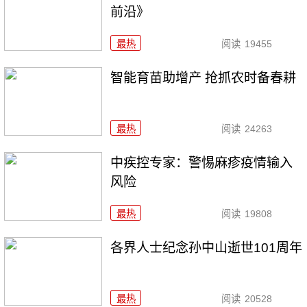
前沿》
最热
阅读
19455
智能育苗助增产 抢抓农时备春耕
最热
阅读
24263
中疾控专家：警惕麻疹疫情输入
风险
最热
阅读
19808
各界人士纪念孙中山逝世101周年
最热
阅读
20528