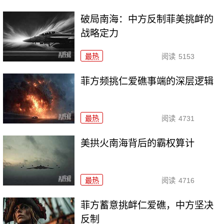
破局南海：中方反制菲美挑衅的
战略定力
最热
阅读
5153
菲方频挑仁爱礁事端的深层逻辑
最热
阅读
4731
美拱火南海背后的霸权算计
最热
阅读
4716
菲方蓄意挑衅仁爱礁，中方坚决
反制