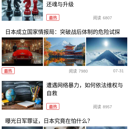
还魂与升级
最热
阅读
6807
日本成立国家情报局：突破战后体制的危险试探
07-31
最热
阅读
7980
遭遇网络暴力，如何依法维权与
自救
最热
阅读
8957
曝光日军罪证，日本究竟在怕什么？