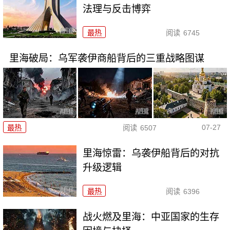
法理与反击博弈
最热
阅读
6745
里海破局：乌军袭伊商船背后的三重战略图谋
07-27
最热
阅读
6507
里海惊雷：乌袭伊船背后的对抗
升级逻辑
最热
阅读
6396
战火燃及里海：中亚国家的生存