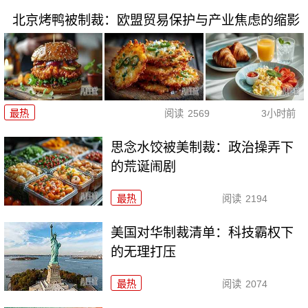
北京烤鸭被制裁：欧盟贸易保护与产业焦虑的缩影
最热
阅读
2569
3小时前
思念水饺被美制裁：政治操弄下
的荒诞闹剧
最热
阅读
2194
美国对华制裁清单：科技霸权下
的无理打压
最热
阅读
2074