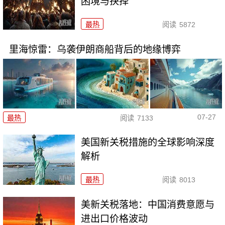
困境与抉择
最热
阅读
5872
里海惊雷：乌袭伊朗商船背后的地缘博弈
07-27
最热
阅读
7133
美国新关税措施的全球影响深度
解析
最热
阅读
8013
美新关税落地：中国消费意愿与
进出口价格波动