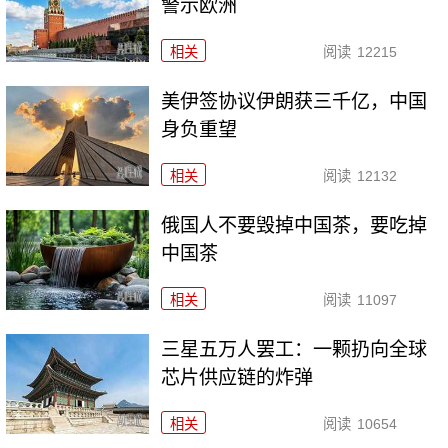
警示欧洲
相关
阅读
12215
美伊签协议伊朗获三千亿，中国
身负重望
相关
阅读
12132
俄国人不要毁掉中国茶，要吃掉
中国茶
相关
阅读
11097
三星五万人罢工：一颗扔向全球
芯片供应链的炸弹
相关
阅读
10654