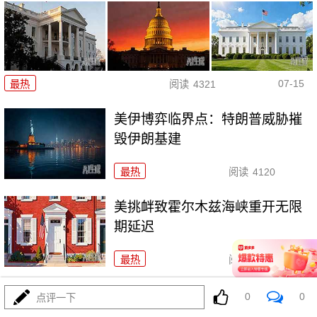
07-15
最热
阅读
4321
美伊博弈临界点：特朗普威胁摧
毁伊朗基建
最热
阅读
4120
美挑衅致霍尔木兹海峡重开无限
期延迟
最热
阅读
3948
直面厄尔尼诺：跨周期冲击与系
0
0
点评一下
统性防御