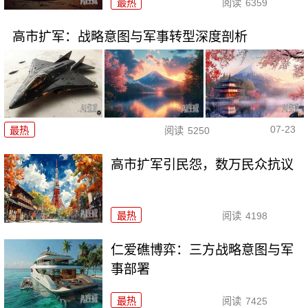
最热
阅读
6359
高市扩军：战略意图与军事转型深度剖析
07-23
最热
阅读
5250
高市扩军引民怨，数万民众抗议
最热
阅读
4198
仁爱礁博弈：三方战略意图与军
事部署
最热
阅读
7425