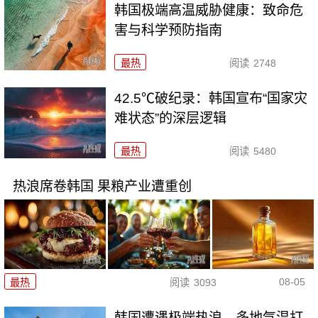
韩国极端高温威胁健康：致命危
害与科学预防指南
最热
阅读
2748
42.5℃破纪录：韩国宣布“国家灾
难状态”的深层逻辑
最热
阅读
5480
热浪席卷韩国 果粮产业遭重创
08-05
最热
阅读
3093
韩国遭遇极端热浪，多地气温打