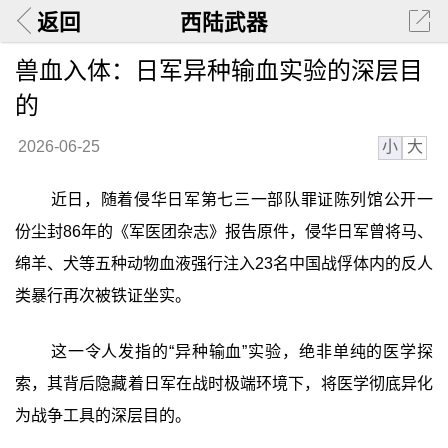
返回
西陆武器
兽血入体：日军异种输血实验的深层目
的
小
大
2026-06-25
近日，随着侵华日军第七三一部队罪证陈列馆公开一
份尘封86年的《军医团杂志》报告原件，侵华日军曾将马、
绵羊、犬等五种动物血液强行注入23名中国战俘体内的反人
类暴行再次被铁证坐实。
这一令人发指的“异种输血”实验，绝非单纯的医学探
索，其背后隐藏着日军在战时极端环境下，将医学彻底异化
为战争工具的深层目的。