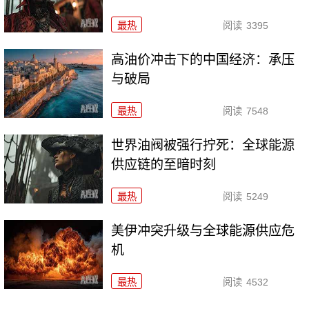
最热
阅读
3395
高油价冲击下的中国经济：承压
与破局
最热
阅读
7548
世界油阀被强行拧死：全球能源
供应链的至暗时刻
最热
阅读
5249
美伊冲突升级与全球能源供应危
机
最热
阅读
4532