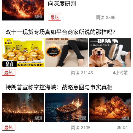
向深度研判
最热
阅读
3595
双十一现货专场真如平台商家所说的那样吗？
最热
阅读
31145
4小时前
特朗普宣称掌控海峡：战略意图与事实真相
08-04
最热
阅读
3135