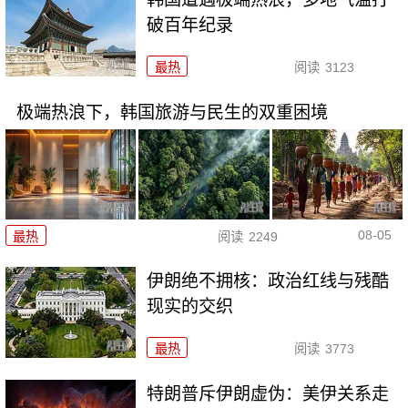
破百年纪录
最热
阅读
3123
极端热浪下，韩国旅游与民生的双重困境
08-05
最热
阅读
2249
伊朗绝不拥核：政治红线与残酷
现实的交织
最热
阅读
3773
特朗普斥伊朗虚伪：美伊关系走