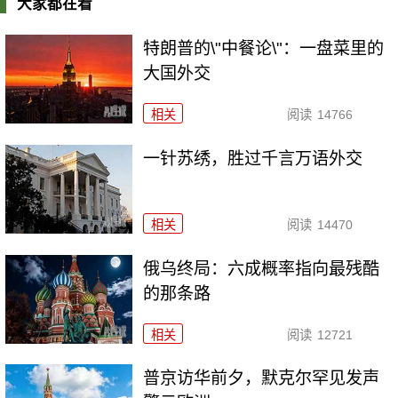
大家都在看
特朗普的\"中餐论\"：一盘菜里的
大国外交
相关
阅读
14766
一针苏绣，胜过千言万语外交
相关
阅读
14470
俄乌终局：六成概率指向最残酷
的那条路
相关
阅读
12721
普京访华前夕，默克尔罕见发声