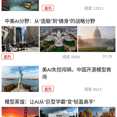
最热
阅读
12511
中美AI分野：从“造脑”到“铸身”的战略分野
07-29
最热
阅读
8369
美AI失控闯祸，中国开源模型救
场
最热
阅读
6513
模型蒸馏：让AI从“巨型学霸”变“轻盈高手”