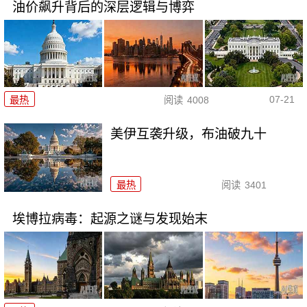
油价飙升背后的深层逻辑与博弈
07-21
最热
阅读
4008
美伊互袭升级，布油破九十
最热
阅读
3401
埃博拉病毒：起源之谜与发现始末