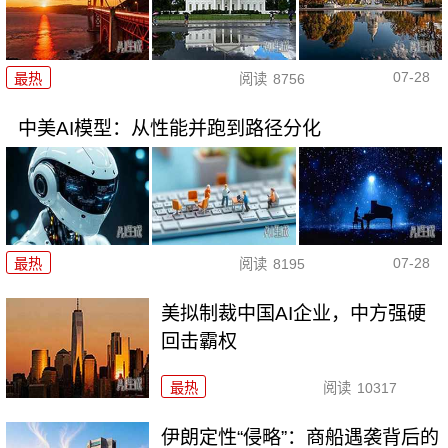
07-28
最热
阅读
8756
中美AI模型：从性能并跑到路径分化
07-28
最热
阅读
8195
美拟制裁中国AI企业，中方强硬
回击霸权
最热
阅读
10317
伊朗定性“侵略”：商船遇袭背后的