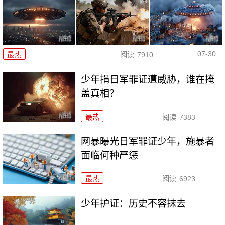
07-30
最热
阅读
7910
少年捐日军罪证遭威胁，谁在掩
盖真相？
最热
阅读
7383
网暴曝光日军罪证少年，施暴者
面临何种严惩
最热
阅读
6923
少年护证：历史不容抹去