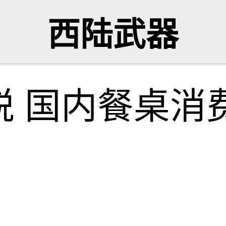
西陆武器
税 国内餐桌消