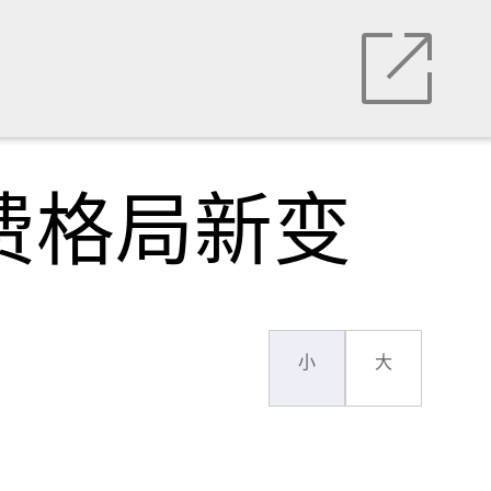
费格局新变
小
大