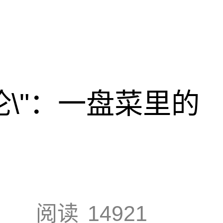
论\"：一盘菜里的
阅读
14921