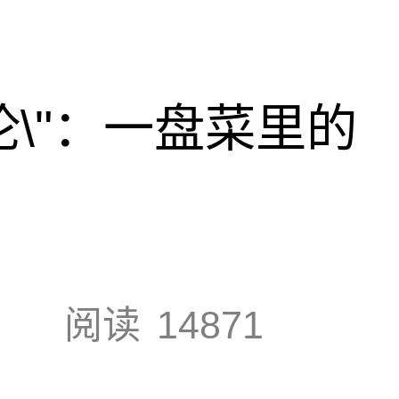
论\"：一盘菜里的
阅读
14871