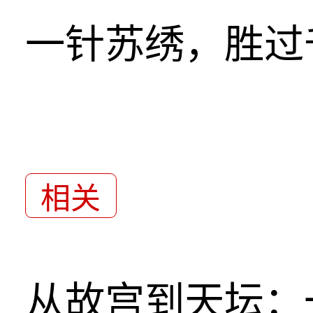
一针苏绣，胜过
相关
从故宫到天坛：