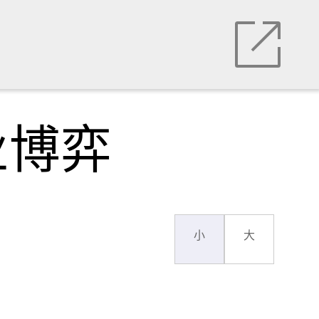
业博弈
小
大