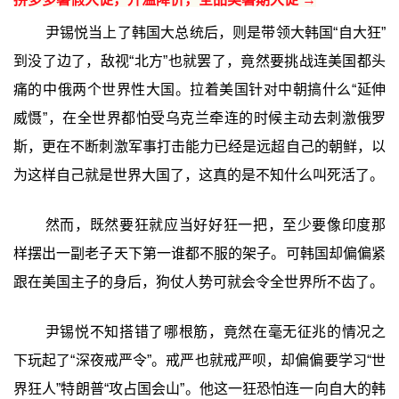
尹锡悦当上了韩国大总统后，则是带领大韩国“自大狂”
到没了边了，敌视“北方”也就罢了，竟然要挑战连美国都头
痛的中俄两个世界性大国。拉着美国针对中朝搞什么“延伸
威慑”，在全世界都怕受乌克兰牵连的时候主动去刺激俄罗
斯，更在不断刺激军事打击能力已经是远超自己的朝鲜，以
为这样自己就是世界大国了，这真的是不知什么叫死活了。
然而，既然要狂就应当好好狂一把，至少要像印度那
样摆出一副老子天下第一谁都不服的架子。可韩国却偏偏紧
跟在美国主子的身后，狗仗人势可就会令全世界所不齿了。
尹锡悦不知搭错了哪根筋，竟然在毫无征兆的情况之
下玩起了“深夜戒严令”。戒严也就戒严呗，却偏偏要学习“世
界狂人”特朗普“攻占国会山”。他这一狂恐怕连一向自大的韩