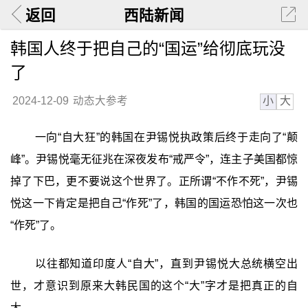
返回
西陆新闻
韩国人终于把自己的“国运”给彻底玩没
了
小
大
2024-12-09
动态大参考
一向“自大狂”的韩国在尹锡悦执政策后终于走向了“颠
峰”。尹锡悦毫无征兆在深夜发布“戒严令”，连主子美国都惊
掉了下巴，更不要说这个世界了。正所谓“不作不死”，尹锡
悦这一下肯定是把自己“作死”了，韩国的国运恐怕这一次也
“作死”了。
以往都知道印度人“自大”，直到尹锡悦大总统横空出
世，才意识到原来大韩民国的这个“大”字才是把真正的自
大。