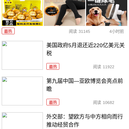
最热
阅读
31145
4小时前
美国政府5月退还近220亿美元关
税
最热
阅读
11922
第九届中国—亚欧博览会亮点前
瞻
最热
阅读
10682
外交部：望欧方与中方相向而行
推动经贸合作