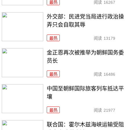
最热
阅读
16267
外交部：民进党当局进行政治操
弄只会自取其辱
最热
阅读
13179
金正恩再次被推举为朝鲜国务委
员长
最热
阅读
16486
中国至朝鲜国际旅客列车抵达平
壤
最热
阅读
21977
联合国：霍尔木兹海峡运输受阻