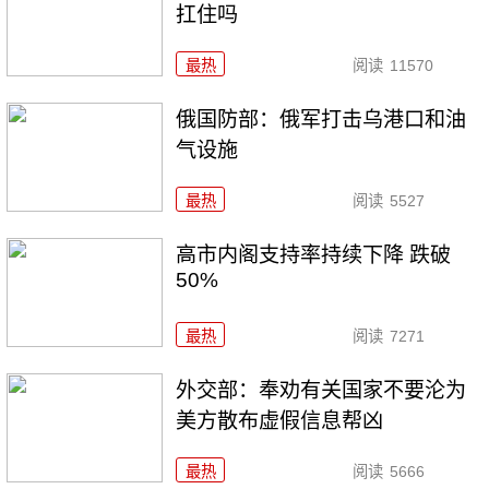
扛住吗
最热
阅读
11570
俄国防部：俄军打击乌港口和油
气设施
最热
阅读
5527
高市内阁支持率持续下降 跌破
50%
最热
阅读
7271
外交部：奉劝有关国家不要沦为
美方散布虚假信息帮凶
最热
阅读
5666