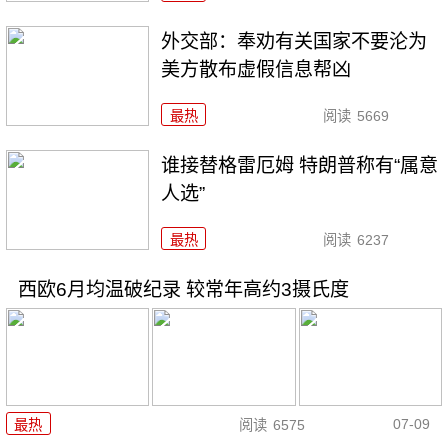
外交部：奉劝有关国家不要沦为
美方散布虚假信息帮凶
最热
阅读
5669
谁接替格雷厄姆 特朗普称有“属意
人选”
最热
阅读
6237
西欧6月均温破纪录 较常年高约3摄氏度
07-09
最热
阅读
6575