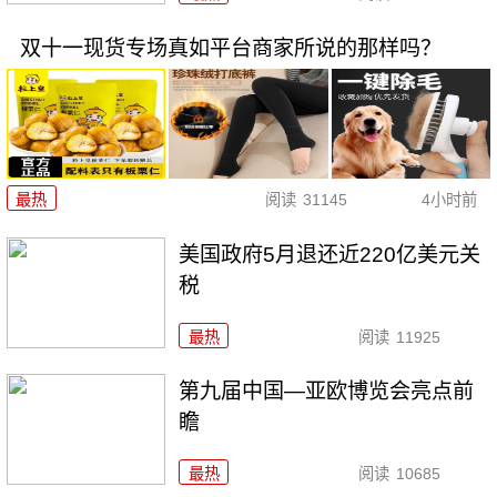
双十一现货专场真如平台商家所说的那样吗？
最热
阅读
31145
4小时前
美国政府5月退还近220亿美元关
税
最热
阅读
11925
第九届中国—亚欧博览会亮点前
瞻
最热
阅读
10685