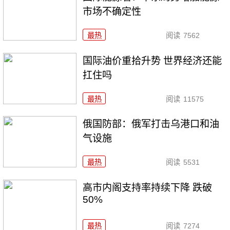
市场不确定性
最热
阅读
7562
国际油价重拾升势 世界经济还能
扛住吗
最热
阅读
11575
俄国防部：俄军打击乌港口和油
气设施
最热
阅读
5531
高市内阁支持率持续下降 跌破
50%
最热
阅读
7274