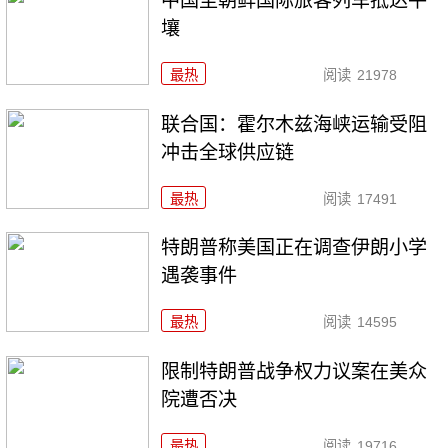
中国至朝鲜国际旅客列车抵达平
壤
最热
阅读
21978
联合国：霍尔木兹海峡运输受阻
冲击全球供应链
最热
阅读
17491
特朗普称美国正在调查伊朗小学
遇袭事件
最热
阅读
14595
限制特朗普战争权力议案在美众
院遭否决
最热
阅读
19716