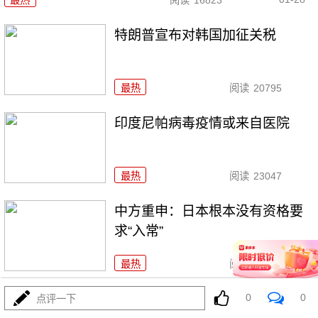
最热
阅读
16823
特朗普宣布对韩国加征关税
最热
阅读
20795
印度尼帕病毒疫情或来自医院
最热
阅读
23047
中方重申：日本根本没有资格要
求“入常”
最热
阅读
25664
美国想拿“和平委员会”叫板联合
0
0
点评一下