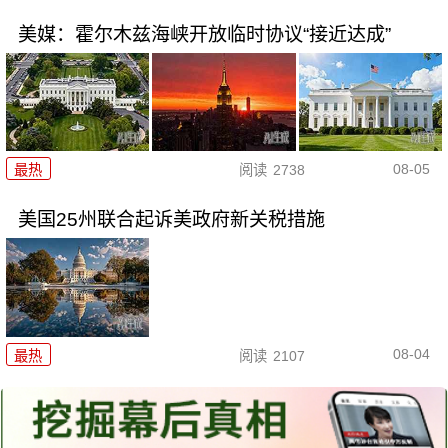
美媒：霍尔木兹海峡开放临时协议“接近达成”
08-05
最热
阅读
2738
美国25州联合起诉美政府新关税措施
08-04
最热
阅读
2107