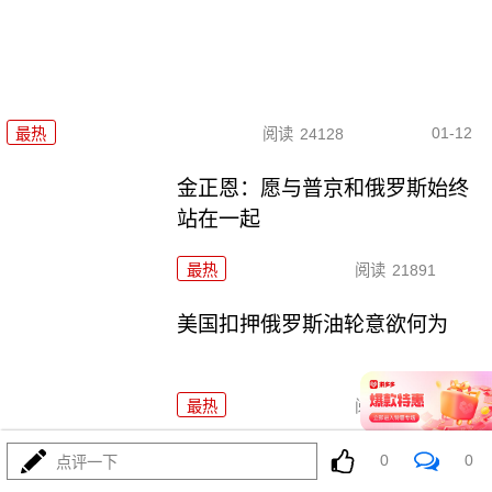
01-12
最热
阅读
24128
金正恩：愿与普京和俄罗斯始终
站在一起
最热
阅读
21891
美国扣押俄罗斯油轮意欲何为
最热
阅读
37395
特朗普：若输中期选举，我可能
0
0
点评一下
被弹劾