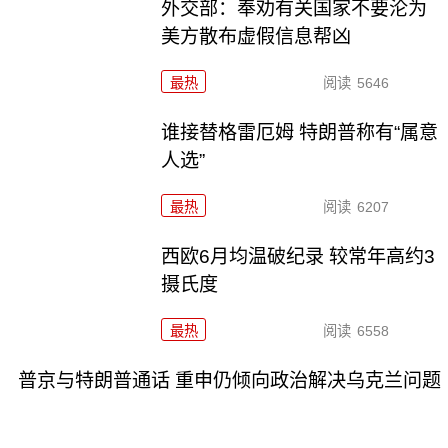
外交部：奉劝有关国家不要沦为
美方散布虚假信息帮凶
最热
阅读
5646
谁接替格雷厄姆 特朗普称有“属意
人选”
最热
阅读
6207
西欧6月均温破纪录 较常年高约3
摄氏度
最热
阅读
6558
普京与特朗普通话 重申仍倾向政治解决乌克兰问题