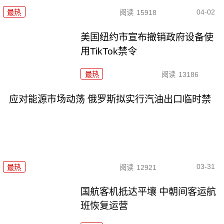
04-02
最热
阅读
15918
美国纽约市宣布撤销政府设备使
用TikTok禁令
最热
阅读
13186
应对能源市场动荡 俄罗斯拟实行汽油出口临时禁
03-31
最热
阅读
12921
国航客机抵达平壤 中朝间客运航
班恢复运营