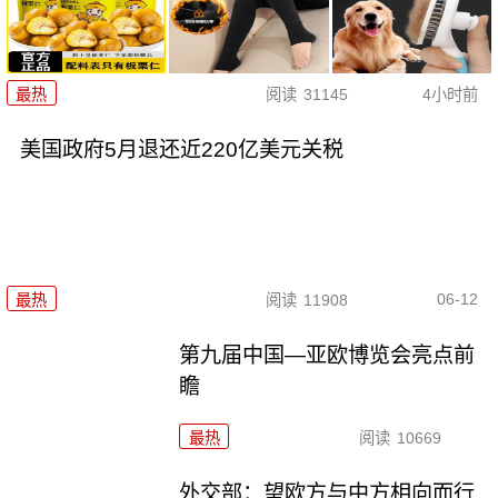
最热
阅读
31145
4小时前
美国政府5月退还近220亿美元关税
06-12
最热
阅读
11908
第九届中国—亚欧博览会亮点前
瞻
最热
阅读
10669
外交部：望欧方与中方相向而行