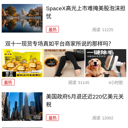
SpaceX高光上市难掩美股泡沫担
忧
最热
阅读
11225
双十一现货专场真如平台商家所说的那样吗？
最热
阅读
31145
4小时前
美国政府5月退还近220亿美元关
税
最热
阅读
12002