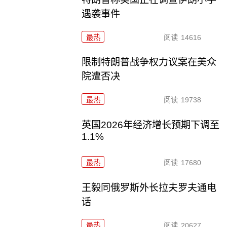
遇袭事件
最热
阅读
14616
限制特朗普战争权力议案在美众
院遭否决
最热
阅读
19738
英国2026年经济增长预期下调至
1.1%
最热
阅读
17680
王毅同俄罗斯外长拉夫罗夫通电
话
最热
阅读
20627