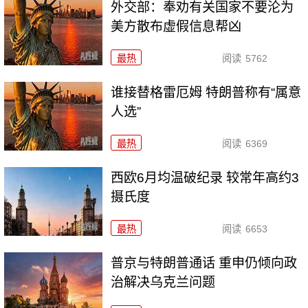
外交部：奉劝有关国家不要沦为
美方散布虚假信息帮凶
最热
阅读
5762
谁接替格雷厄姆 特朗普称有“属意
人选”
最热
阅读
6369
西欧6月均温破纪录 较常年高约3
摄氏度
最热
阅读
6653
普京与特朗普通话 重申仍倾向政
治解决乌克兰问题