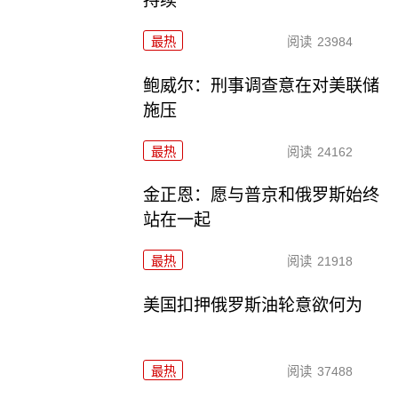
持续
最热
阅读
23984
鲍威尔：刑事调查意在对美联储
施压
最热
阅读
24162
金正恩：愿与普京和俄罗斯始终
站在一起
最热
阅读
21918
美国扣押俄罗斯油轮意欲何为
最热
阅读
37488