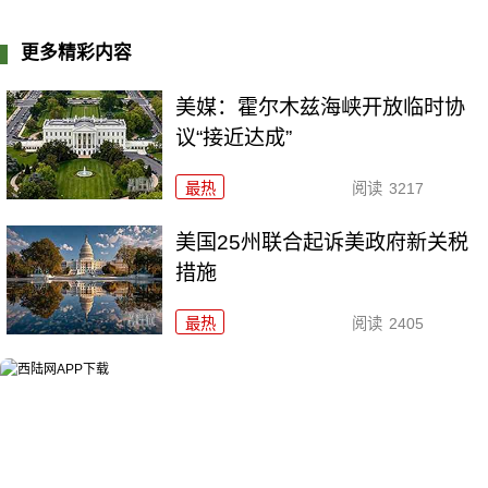
更多精彩内容
美媒：霍尔木兹海峡开放临时协
议“接近达成”
最热
阅读
3217
美国25州联合起诉美政府新关税
措施
最热
阅读
2405