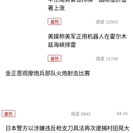
著上涨
最热
阅读
12003
美媒称美军正用机器人在霍尔木
兹海峡排雷
最热
阅读
11738
金正恩观摩炮兵部队火炮射击比赛
04-16
最热
阅读
9943
日本警方以涉嫌违反枪支刀具法再次逮捕村田晃大