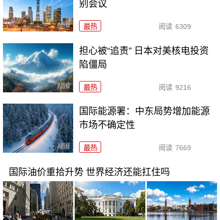
别会议
最热
阅读
6309
担心被“追责” 日本对美核电投资
陷僵局
最热
阅读
9216
国际能源署：中东局势增加能源
市场不确定性
最热
阅读
7669
国际油价重拾升势 世界经济还能扛住吗