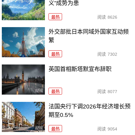
义”成势为患
最热
阅读
8626
外交部批日本同域外国家互动频
繁
最热
阅读
7302
英国首相斯塔默宣布辞职
最热
阅读
8077
法国央行下调2026年经济增长预
期至0.5%
最热
阅读
9054