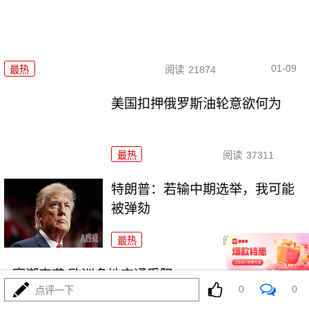
01-09
最热
阅读
21874
美国扣押俄罗斯油轮意欲何为
最热
阅读
37311
特朗普：若输中期选举，我可能
被弹劾
最热
阅读
19351
寒潮来袭 欧洲多地交通受阻
0
0
点评一下