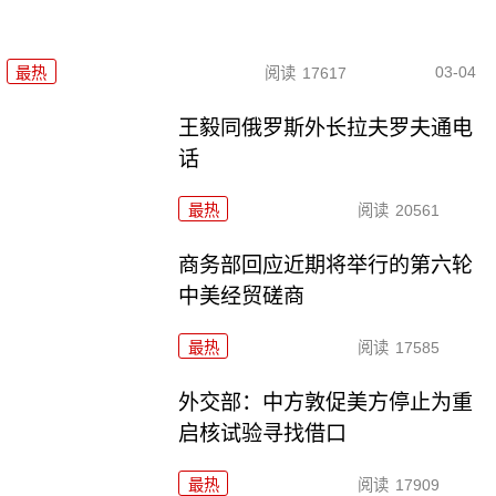
03-04
最热
阅读
17617
王毅同俄罗斯外长拉夫罗夫通电
话
最热
阅读
20561
商务部回应近期将举行的第六轮
中美经贸磋商
最热
阅读
17585
外交部：中方敦促美方停止为重
启核试验寻找借口
最热
阅读
17909