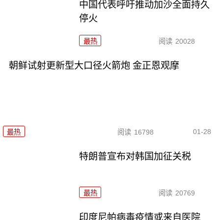
中国代表呼吁推动加沙全面持久
停火
最热
阅读
20028
朝鲜试射更新型大口径火箭炮 金正恩观摩
01-28
最热
阅读
16798
特朗普宣布对韩国加征关税
最热
阅读
20769
印度尼帕病毒疫情或来自医院