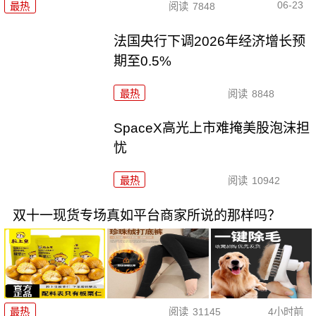
06-23
最热
阅读
7848
法国央行下调2026年经济增长预
期至0.5%
最热
阅读
8848
SpaceX高光上市难掩美股泡沫担
忧
最热
阅读
10942
双十一现货专场真如平台商家所说的那样吗？
最热
阅读
31145
4小时前