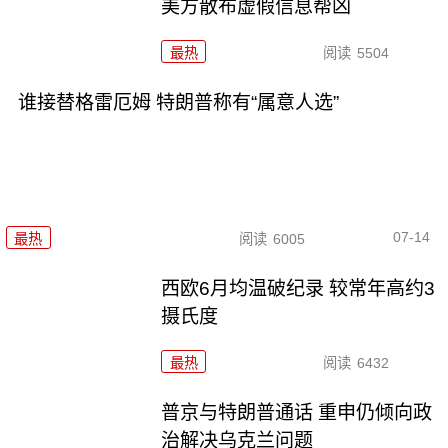
美方散布虚假信息帮凶
最热
阅读
5504
谁接替格雷厄姆 特朗普称有“属意人选”
07-14
最热
阅读
6005
西欧6月均温破纪录 较常年高约3
摄氏度
最热
阅读
6432
普京与特朗普通话 重申仍倾向政
治解决乌克兰问题