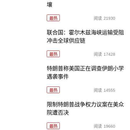
壤
最热
阅读
21930
联合国：霍尔木兹海峡运输受阻
冲击全球供应链
最热
阅读
17428
特朗普称美国正在调查伊朗小学
遇袭事件
最热
阅读
14555
限制特朗普战争权力议案在美众
院遭否决
最热
阅读
19660