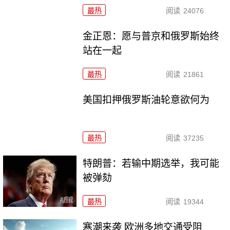
最热
阅读
24076
金正恩：愿与普京和俄罗斯始终
站在一起
最热
阅读
21861
美国扣押俄罗斯油轮意欲何为
最热
阅读
37235
特朗普：若输中期选举，我可能
被弹劾
最热
阅读
19344
寒潮来袭 欧洲多地交通受阻