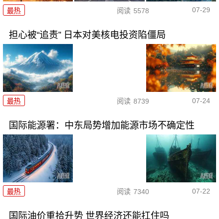
07-29
最热
阅读
5578
担心被“追责” 日本对美核电投资陷僵局
07-24
最热
阅读
8739
国际能源署：中东局势增加能源市场不确定性
07-22
最热
阅读
7340
国际油价重拾升势 世界经济还能扛住吗