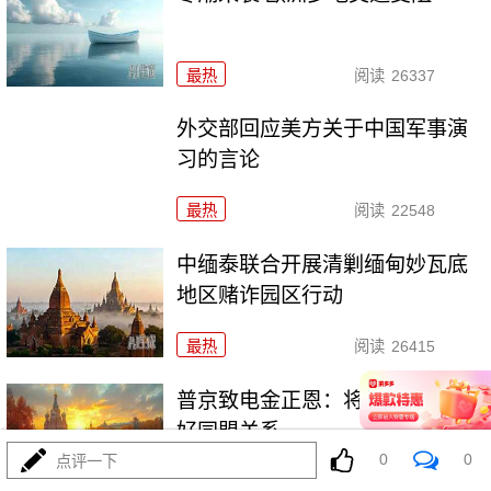
最热
阅读
26337
外交部回应美方关于中国军事演
习的言论
最热
阅读
22548
中缅泰联合开展清剿缅甸妙瓦底
地区赌诈园区行动
最热
阅读
26415
普京致电金正恩：将加强两国友
好同盟关系
0
0
点评一下
最热
阅读
24629