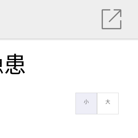
隐患
小
大