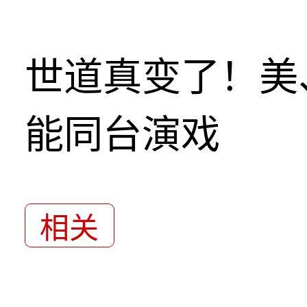
世道真变了！美
能同台演戏
相关