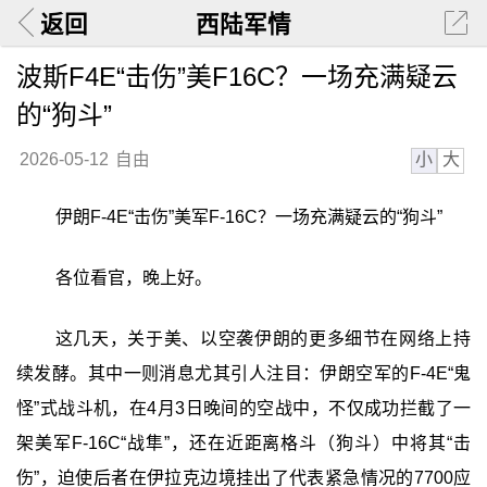
返回
西陆军情
波斯F4E“击伤”美F16C？一场充满疑云
的“狗斗”
小
大
2026-05-12
自由
伊朗F-4E“击伤”美军F-16C？一场充满疑云的“狗斗”‍
各位看官，晚上好。
这几天，关于美、以空袭伊朗的更多细节在网络上持
续发酵。其中一则消息尤其引人注目：伊朗空军的F-4E“鬼
怪”式战斗机，在4月3日晚间的空战中，不仅成功拦截了一
架美军F-16C“战隼”，还在近距离格斗（狗斗）中将其“击
伤”，迫使后者在伊拉克边境挂出了代表紧急情况的7700应