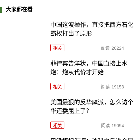
大家都在看
中国这波操作，直接把西方石化
霸权打出了原形
相关
阅读
20224
菲律宾告洋状，中国直接上水
炮：炮灰代价才开始
相关
阅读
19153
美国最狠的反华鹰派，怎么访个
华还委屈上了？
相关
阅读
19094