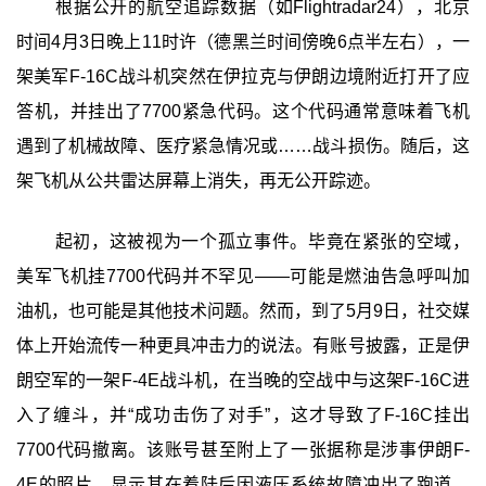
根据公开的航空追踪数据（如Flightradar24），北京
时间4月3日晚上11时许（德黑兰时间傍晚6点半左右），一
架美军F-16C战斗机突然在伊拉克与伊朗边境附近打开了应
答机，并挂出了7700紧急代码。这个代码通常意味着飞机
遇到了机械故障、医疗紧急情况或……战斗损伤。随后，这
架飞机从公共雷达屏幕上消失，再无公开踪迹。
起初，这被视为一个孤立事件。毕竟在紧张的空域，
美军飞机挂7700代码并不罕见——可能是燃油告急呼叫加
油机，也可能是其他技术问题。然而，到了5月9日，社交媒
体上开始流传一种更具冲击力的说法。有账号披露，正是伊
朗空军的一架F-4E战斗机，在当晚的空战中与这架F-16C进
入了缠斗，并“成功击伤了对手”，这才导致了F-16C挂出
7700代码撤离。该账号甚至附上了一张据称是涉事伊朗F-
4E的照片，显示其在着陆后因液压系统故障冲出了跑道，