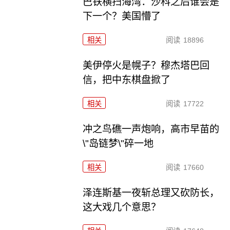
巴铁横扫海湾：沙科之后谁会是
下一个？美国懵了
相关
阅读
18896
美伊停火是幌子？穆杰塔巴回
信，把中东棋盘掀了
相关
阅读
17722
冲之鸟礁一声炮响，高市早苗的
\"岛链梦\"碎一地
相关
阅读
17660
泽连斯基一夜斩总理又砍防长，
这大戏几个意思？