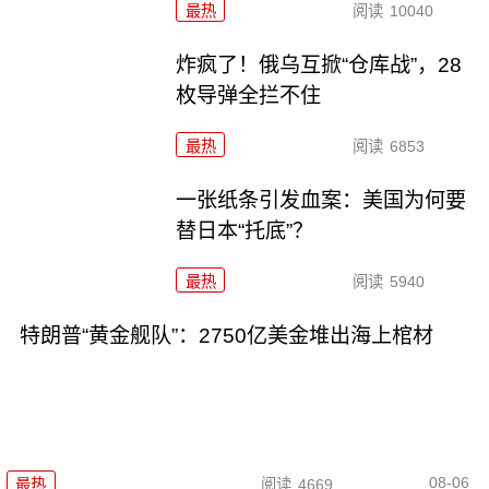
最热
阅读
10040
炸疯了！俄乌互掀“仓库战”，28
枚导弹全拦不住
最热
阅读
6853
一张纸条引发血案：美国为何要
替日本“托底”？
最热
阅读
5940
特朗普“黄金舰队”：2750亿美金堆出海上棺材
08-06
最热
阅读
4669