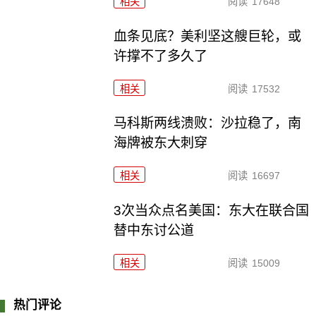
相关
阅读
17648
血条见底？美利坚这艘巨轮，或
许撑不了多久了
相关
阅读
17532
马科斯两线溃败：沙拉稳了，南
海牌被东大刺穿
相关
阅读
16697
3次当众点名美国：东大在联合国
替中东讨公道
相关
阅读
15009
热门评论