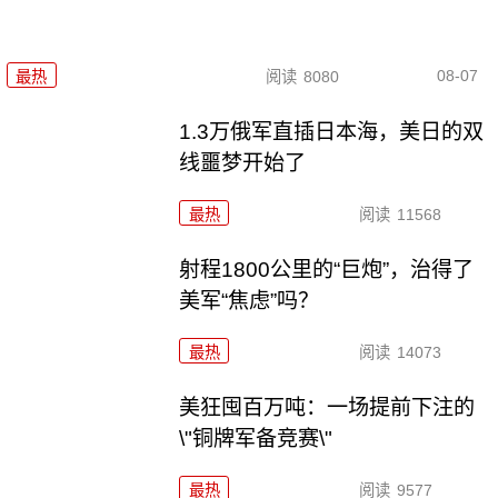
08-07
最热
阅读
8080
1.3万俄军直插日本海，美日的双
线噩梦开始了
最热
阅读
11568
射程1800公里的“巨炮”，治得了
美军“焦虑”吗？
最热
阅读
14073
美狂囤百万吨：一场提前下注的
\"铜牌军备竞赛\"
最热
阅读
9577