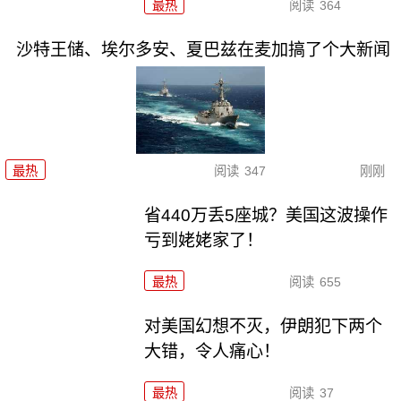
最热
阅读
364
沙特王储、埃尔多安、夏巴兹在麦加搞了个大新闻
最热
阅读
347
刚刚
省440万丢5座城？美国这波操作
亏到姥姥家了！
最热
阅读
655
对美国幻想不灭，伊朗犯下两个
大错，令人痛心！
最热
阅读
37