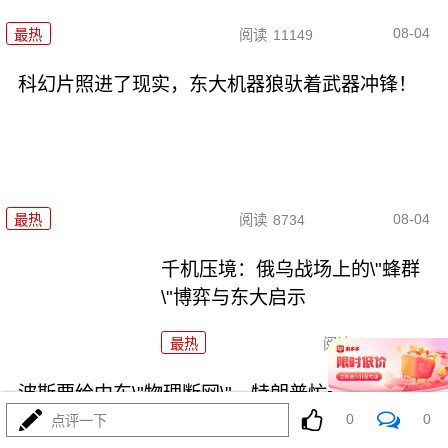
08-04
最热
阅读
11149
科幻片照进了现实，东大机器狼驮着武器冲锋！
08-04
最热
阅读
8734
千机压境：俄乌战场上的\"蜂群
\"博弈与东大启示
最热
阅读
8514
波斯要给中东\"物理断网\"，特朗普忙递橄榄枝？
0
0
点评一下