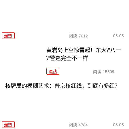
08-05
最热
阅读
7612
黄岩岛上空惊雷起！东大\"八一
\"警巡完全不一样
最热
阅读
15509
核牌局的模糊艺术：普京核红线，到底有多红？
08-05
最热
阅读
4784