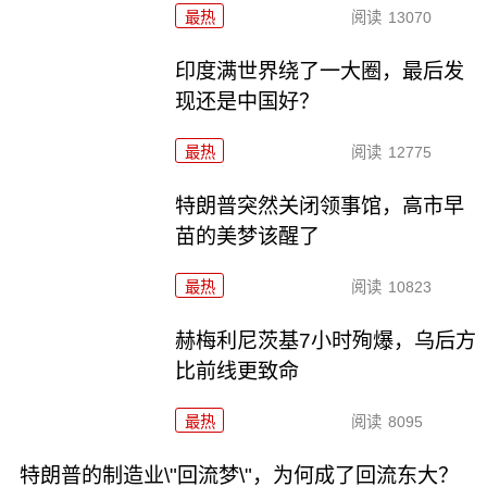
最热
阅读
13070
印度满世界绕了一大圈，最后发
现还是中国好？
最热
阅读
12775
特朗普突然关闭领事馆，高市早
苗的美梦该醒了
最热
阅读
10823
赫梅利尼茨基7小时殉爆，乌后方
比前线更致命
最热
阅读
8095
特朗普的制造业\"回流梦\"，为何成了回流东大？