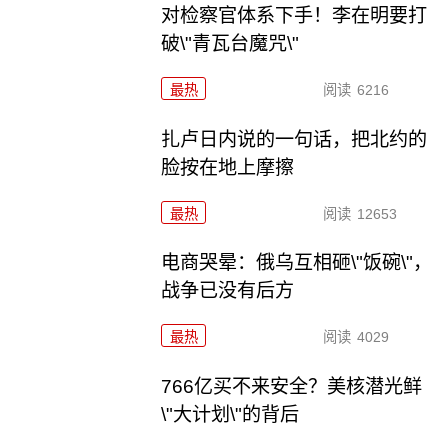
对检察官体系下手！李在明要打
破\"青瓦台魔咒\"
最热
阅读
6216
扎卢日内说的一句话，把北约的
脸按在地上摩擦
最热
阅读
12653
电商哭晕：俄乌互相砸\"饭碗\"，
战争已没有后方
最热
阅读
4029
766亿买不来安全？美核潜光鲜
\"大计划\"的背后