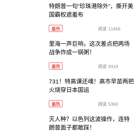
特朗普一句“珍珠港除外”，撕开美
国霸权遮羞布
最热
阅读
11456
里海一声巨响，这次差点把两场
战争炸成一锅粥！
最热
阅读
9319
731！特高课还魂！高市早苗两把
火烧穿日本国运
最热
阅读
5360
灭人种？以色列这波操作，连特
朗普面子都敢踩！