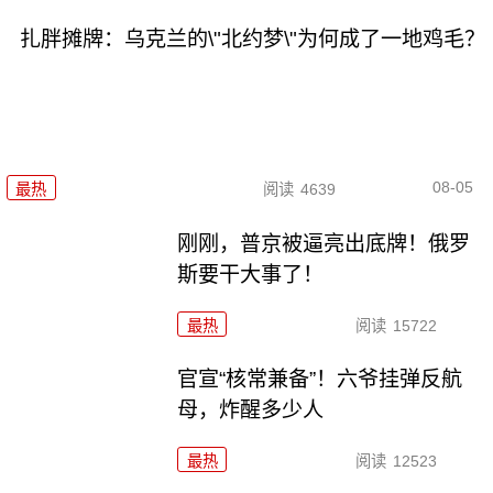
扎胖摊牌：乌克兰的\"北约梦\"为何成了一地鸡毛？
08-05
最热
阅读
4639
刚刚，普京被逼亮出底牌！俄罗
斯要干大事了！
最热
阅读
15722
官宣“核常兼备”！六爷挂弹反航
母，炸醒多少人
最热
阅读
12523