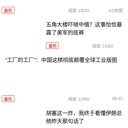
最热
阅读
13222
4小时前
五角大楼吓唬中俄？这事恰恰暴
露了美军的底裤
最热
阅读
11002
“工厂的工厂”：中国这棋彻底颠覆全球工业版图
08-07
最热
阅读
12955
胡塞这一炸，我终于看懂伊朗总
统昨天那句话了