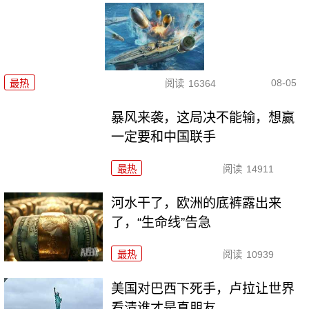
08-05
最热
阅读
16364
暴风来袭，这局决不能输，想赢
一定要和中国联手
最热
阅读
14911
河水干了，欧洲的底裤露出来
了，“生命线”告急
最热
阅读
10939
美国对巴西下死手，卢拉让世界
看清谁才是真朋友