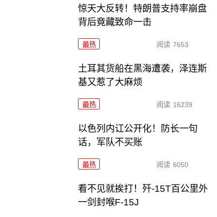
惊天大反转！特朗普支持率崩盘
背后竟藏致命一击
最热
阅读
7653
土耳其货船在黑海遭袭，泽连斯
基又惹了大麻烦
最热
阅读
16239
以色列内讧公开化！防长一句
话，军队不买账
最热
阅读
6050
看不见就挨打！歼-15T百公里外
一剑封喉F-15J