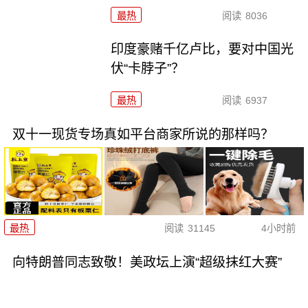
最热
阅读
8036
印度豪赌千亿卢比，要对中国光
伏“卡脖子”？
最热
阅读
6937
双十一现货专场真如平台商家所说的那样吗？
最热
阅读
31145
4小时前
向特朗普同志致敬！美政坛上演“超级抹红大赛”