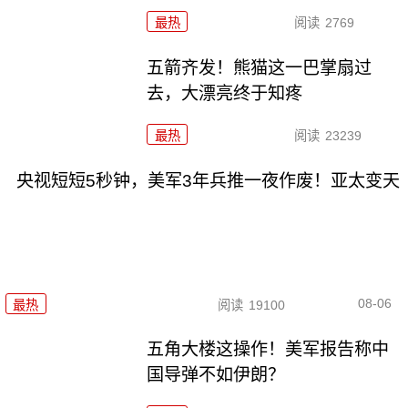
最热
阅读
2769
五箭齐发！熊猫这一巴掌扇过
去，大漂亮终于知疼
最热
阅读
23239
央视短短5秒钟，美军3年兵推一夜作废！亚太变天
08-06
最热
阅读
19100
五角大楼这操作！美军报告称中
国导弹不如伊朗？