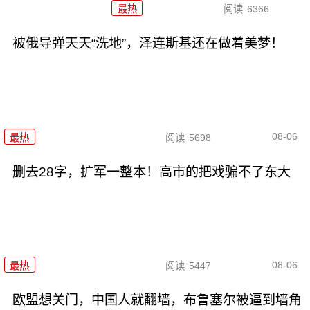
最热
阅读
6366
被俄导弹天天“洗地”，泽连斯基还在做着美梦！
08-06
最热
阅读
5698
删去28字，扩军一整本！高市的把戏骗不了东大
08-06
最热
阅读
5447
欧盟想关门，中国人就翻墙，布鲁塞尔被逼到墙角