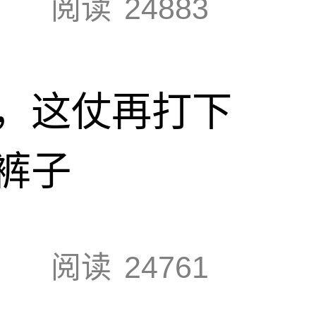
阅读
24883
，这仗再打下
裤子
阅读
24761