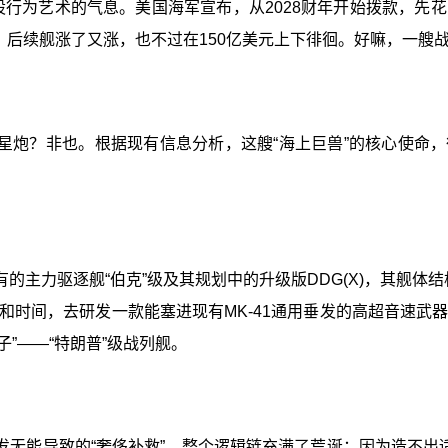
股行为艺术的气息。美国海军宣布，从2028财年开始拨款，先花
美元，后续舰涨了又涨，也不过在150亿美元上下徘徊。好嘛，一
炮？非也。根据现有信息分析，这艘“海上巨兽”的核心使命，很可
主力驱逐舰“伯克”级及其规划中的升级版DDG(X)，其舰体结
间，去研发一款能塞进现有MK-41通用垂发的高超音速武器。
”——“特朗普”级战列舰。
无能导致的“奢侈补救”。整个逻辑链充满了荒诞：因为造不出适配