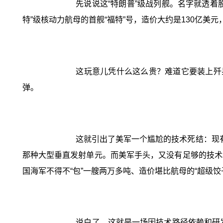
先说说这“特朗普”级战列舰。名字就透着
特”级核动力航母的首舰“福特”号，造价大约是130亿
这玩意儿凭什么这么贵？难道它要装上歼星
弹。
这就引出了美军一个尴尬的技术死结：现有的
那种大型垂直发射单元。而美军手头，又没有足够的技术和时
国海军不得不“包”一艘两万多吨、造价堪比航母的“超级饺子
说白了，这就是一场因技术路径依赖和研发