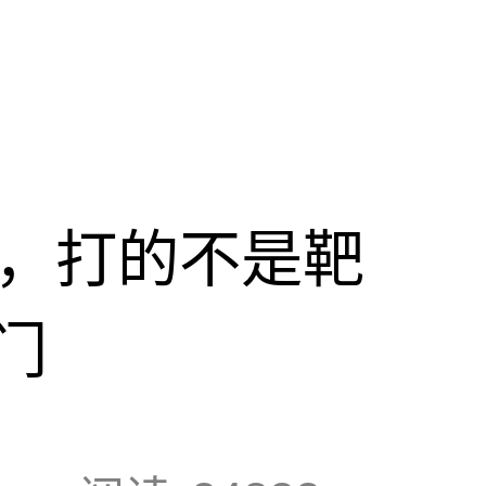
击，打的不是靶
门