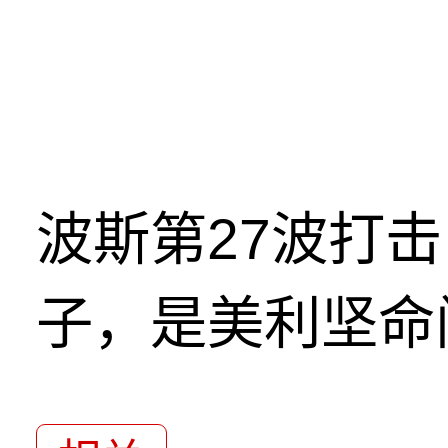
波斯第27波打
子，是美利坚命