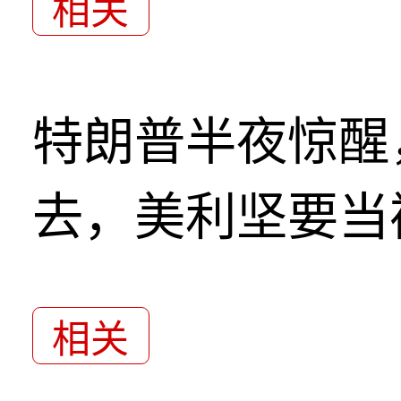
相关
特朗普半夜惊醒
去，美利坚要当
相关