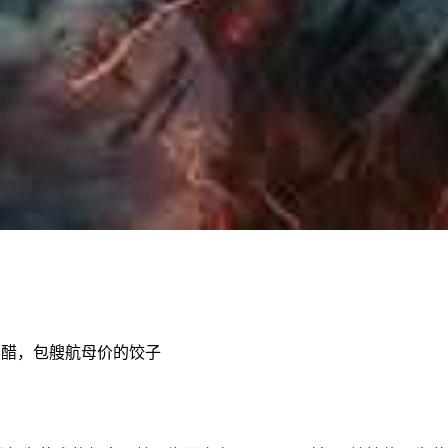
一碟醋，包艘航母价的饺子