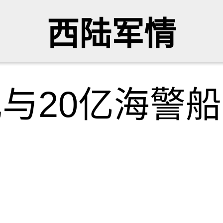
西陆军情
舰与20亿海警