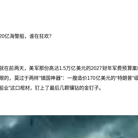
与20亿海警船，谁在狂欢？
在前两天，美军那份高达1.5万亿美元的2027财年军费预
的，莫过于两样“镇国神器”：一艘造价170亿美元的“特朗普”级
造船业”这口棺材，钉上了最后几颗镶钻的金钉子。