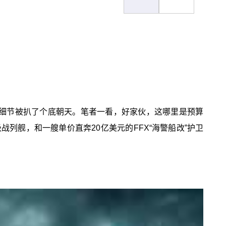
算案细节被扒了个底朝天。笔者一看，好家伙，这哪里是预算
战列舰，和一艘单价直奔20亿美元的FFX“海警船改”护卫