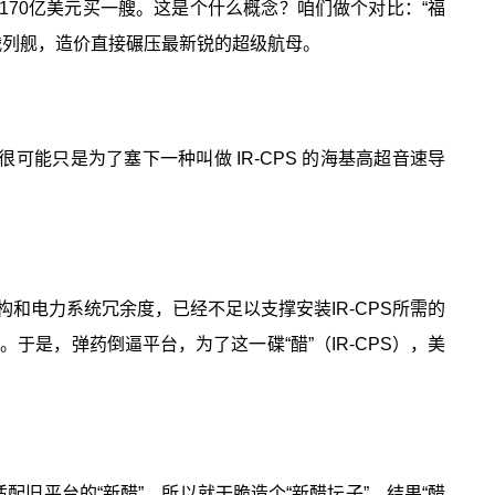
170亿美元买一艘。这是个什么概念？咱们做个对比：“福
艘战列舰，造价直接碾压最新锐的超级航母。
能只是为了塞下一种叫做 IR-CPS 的海基高超音速导
构和电力系统冗余度，已经不足以支撑安装IR-CPS所需的
于是，弹药倒逼平台，为了这一碟“醋”（IR-CPS），美
旧平台的“新醋”，所以就干脆造个“新醋坛子”，结果“醋