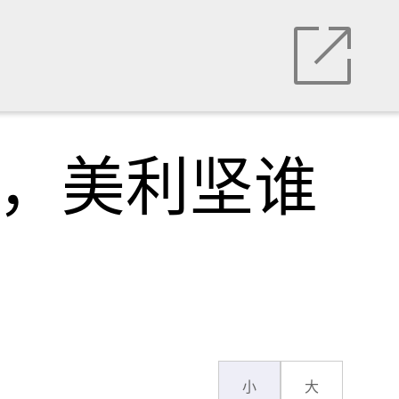
船，美利坚谁
小
大