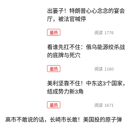
出篓子！特朗普心心念念的宴会
厅，被法官喊停
最热
阅读
1776
看谁先扛不住：俄乌能源绞杀战
的底牌与死穴
最热
阅读
1160
美利坚靠不住！中东这3个国家，
结成势力新3角
最热
阅读
1671
高市不敢说的话，长崎市长敢！美国投的原子弹