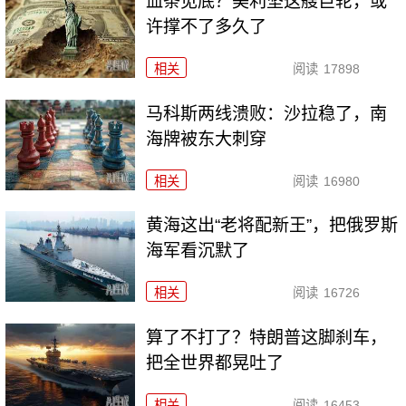
血条见底？美利坚这艘巨轮，或
许撑不了多久了
相关
阅读
17898
马科斯两线溃败：沙拉稳了，南
海牌被东大刺穿
相关
阅读
16980
黄海这出“老将配新王”，把俄罗斯
海军看沉默了
相关
阅读
16726
算了不打了？特朗普这脚刹车，
把全世界都晃吐了
相关
阅读
16453