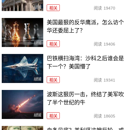
相关
阅读
19470
美国最狠的反华鹰派，怎么访个
华还委屈上了？
相关
阅读
19406
巴铁横扫海湾：沙科之后谁会是
下一个？美国懵了
相关
阅读
19341
波斯这狠厉一击，终结了美军吹
了半个世纪的牛
相关
阅读
18605