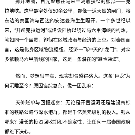
摊开地图，目光聚焦在马来半岛最狭窄的腰部——克
拉地峡。这里最窄处仅50余公里，却像一道天然的闸门，将
东边的泰国湾与西边的安达曼海生生隔开。一个多世纪以
来，“开凿克拉运河”或建设陆桥以绕过马六甲海峡的构想，
就如同一个幽灵，徘徊在区域政治与经济的上空。对泰国而
言，这是化身区域物流枢纽、经济一飞冲天的“龙门”；对众
多依赖马六甲航线的国家，这是一条潜在的“避险通道”。
然而，梦想很丰满，现实却骨感得硌人。这条“巨龙”为
何沉睡至今？原因错综复杂，像一团乱麻：
天价账单与回报迷雾：无论是开凿运河还是建设高标
准的铁路公路与深水港群，都是千亿美元级别的投入。钱从
哪来？漫长的投资回收期和不确定性，让任何一届泰国政府
都难下决心。