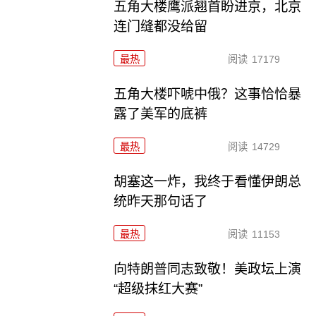
五角大楼鹰派翘首盼进京，北京
连门缝都没给留
最热
阅读
17179
五角大楼吓唬中俄？这事恰恰暴
露了美军的底裤
最热
阅读
14729
胡塞这一炸，我终于看懂伊朗总
统昨天那句话了
最热
阅读
11153
向特朗普同志致敬！美政坛上演
“超级抹红大赛”