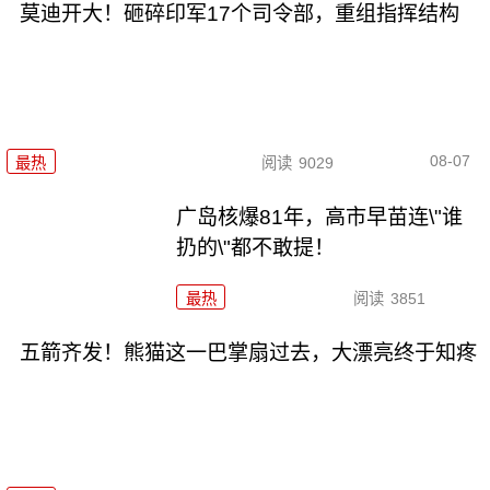
莫迪开大！砸碎印军17个司令部，重组指挥结构
08-07
最热
阅读
9029
广岛核爆81年，高市早苗连\"谁
扔的\"都不敢提！
最热
阅读
3851
五箭齐发！熊猫这一巴掌扇过去，大漂亮终于知疼