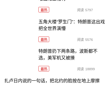
最热
阅读
5797
五角大楼“罗生门”：特朗普这出戏
把全世界演懵
最热
阅读
5576
特朗普扔下两条路，波斯都不
选，美军机又被揍
最热
阅读
18899
扎卢日内说的一句话，把北约的脸按在地上摩擦