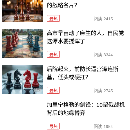
的战略名片？
最热
阅读
2415
高市早苗动了麻生的人，自民党
这潭水要搅浑了
最热
阅读
3344
后院起火，前防长逼宫泽连斯
基，低头或硬扛？
最热
阅读
2745
加里宁格勒的剑锋：10架俄战机
背后的地缘博弈
最热
阅读
1954