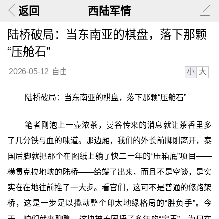
返回
西陆军情
陆桥破局：当东南亚的棋盘，落下那颗
“压舱石”
小
大
2026-05-12
自由
陆桥破局：当东南亚的棋盘，落下那颗“压舱石”‍
笔者刚泡上一壶浓茶，曼谷传来的消息就让茶香里多
了几分铁与血的味道。那边厢，我们的外长前脚刚离开，泰
国后脚就把那个在图纸上躺了快二十年的“压箱底”项目——
横贯克拉地峡的陆桥——给端了出来，而且不是空谈，是实
实在在地往前推了一大步。看官们，这可不是普通的修路架
桥，这是一步足以撬动整个印太地缘格局的“胜负手”。今
天，咱们就来聊聊，这块被泰国捂了多年的“宝玉”，为何在