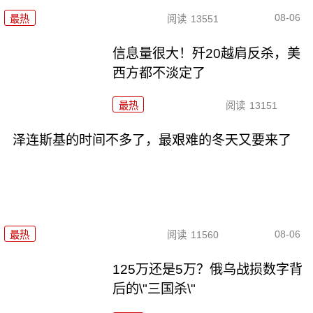
08-06
最热
阅读
13551
信息量很大！歼20越肩反杀，美
西方都不淡定了
最热
阅读
13151
泽连斯基的时间不多了，最艰难的冬天又要来了
08-06
最热
阅读
11560
125万还是5万？俄乌战损数字背
后的\"三国杀\"