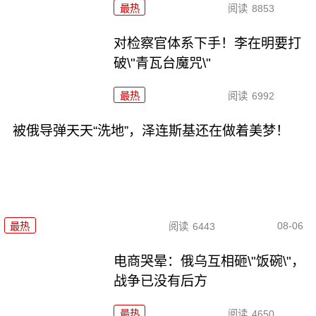
最热
阅读
8853
对检察官体系下手！李在明要打
破\"青瓦台魔咒\"
最热
阅读
6992
被俄导弹天天“洗地”，泽连斯基还在做着美梦！
08-06
最热
阅读
6443
电商哭晕：俄乌互相砸\"饭碗\"，
战争已没有后方
最热
阅读
4650