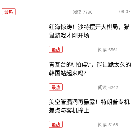
08-07
最热
阅读
7796
红海惊涛！沙特摆开大棋局，猫
鼠游戏才刚开场
最热
阅读
6561
青瓦台的\"拍桌\"，能让跪太久的
韩国站起来吗？
最热
阅读
6242
美空管漏洞再暴露！特朗普专机
差点与客机撞上
最热
阅读
5168