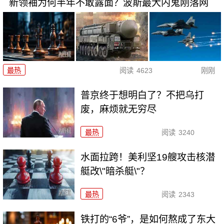
新领袖为何半年不敢露面？波斯最大内鬼刚落网
最热
阅读
4623
刚刚
普京终于想明白了？不把乌打
废，麻烦就无穷尽
最热
阅读
3240
水面拉跨！美利坚19艘攻击核潜
艇改\"暗杀艇\"？
最热
阅读
2343
铁打的“6爷”，是如何熬成了东大