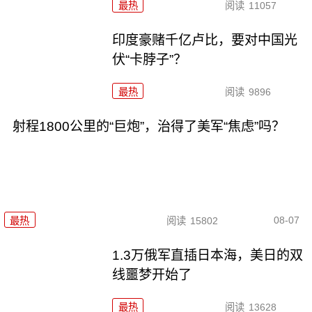
最热
阅读
11057
印度豪赌千亿卢比，要对中国光
伏“卡脖子”？
最热
阅读
9896
射程1800公里的“巨炮”，治得了美军“焦虑”吗？
08-07
最热
阅读
15802
1.3万俄军直插日本海，美日的双
线噩梦开始了
最热
阅读
13628