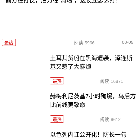
前方在打仗，后方在“清场”，这仗还怎么打？
08-05
最热
阅读
5966
土耳其货船在黑海遭袭，泽连斯
基又惹了大麻烦
最热
阅读
16871
赫梅利尼茨基7小时殉爆，乌后方
比前线更致命
最热
阅读
8612
以色列内讧公开化！防长一句