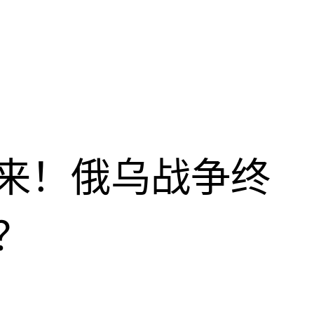
来！俄乌战争终
？