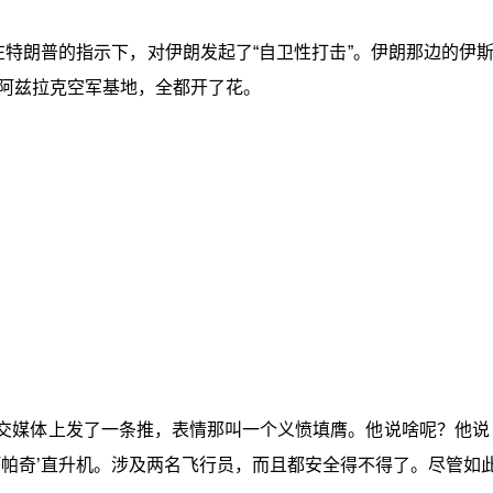
在特朗普的指示下，对伊朗发起了“自卫性打击”。伊朗那边的
阿兹拉克空军基地，全都开了花。
社交媒体上发了一条推，表情那叫一个义愤填膺。他说啥呢？他说
阿帕奇’直升机。涉及两名飞行员，而且都安全得不得了。尽管如