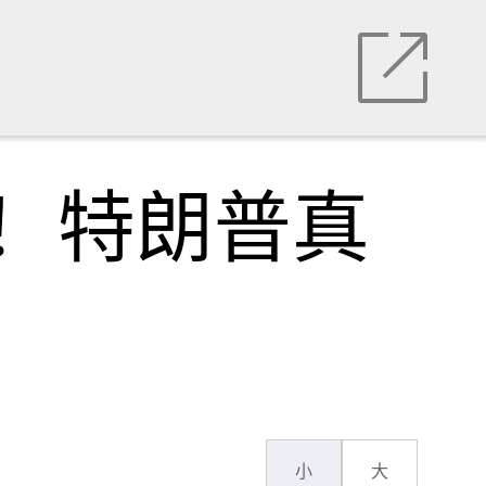
！特朗普真
小
大