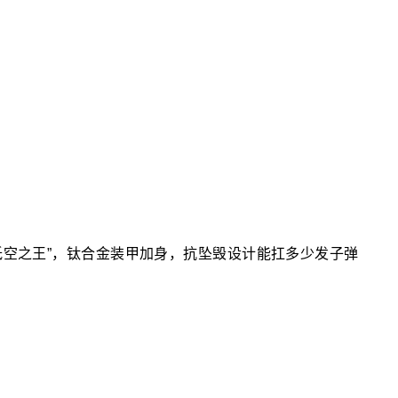
“低空之王”，钛合金装甲加身，抗坠毁设计能扛多少发子弹