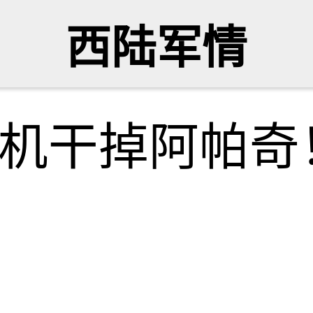
西陆军情
人机干掉阿帕奇