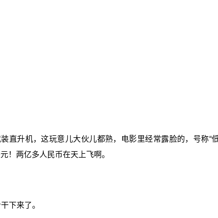
帕奇”武装直升机，这玩意儿大伙儿都熟，电影里经常露脸的，号称
美元！两亿多人民币在天上飞啊。
给干下来了。