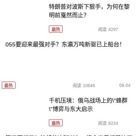
特朗普对波斯下狠手，为何在黎
明前戛然而止？
最热
阅读
4297
055要迎来最强对手？东瀛万吨新驱已上船台！
08-04
最热
阅读
10849
千机压境：俄乌战场上的\"蜂群
\"博弈与东大启示
最热
阅读
8224