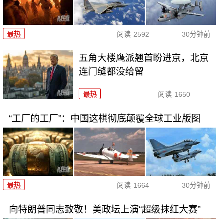
最热
阅读
2592
30分钟前
五角大楼鹰派翘首盼进京，北京
连门缝都没给留
最热
阅读
1650
“工厂的工厂”：中国这棋彻底颠覆全球工业版图
最热
阅读
1664
30分钟前
向特朗普同志致敬！美政坛上演“超级抹红大赛”