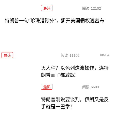
最热
阅读
12102
特朗普一句“珍珠港除外”，撕开美国霸权遮羞布
08-04
最热
阅读
11102
灭人种？以色列这波操作，连特
朗普面子都敢踩！
最热
阅读
6603
特朗普刚说要谈判，伊朗又是反
手就是一巴掌！