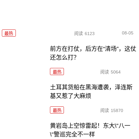
08-05
最热
阅读
6123
前方在打仗，后方在“清场”，这仗
还怎么打？
最热
阅读
5064
土耳其货船在黑海遭袭，泽连斯
基又惹了大麻烦
最热
阅读
15870
黄岩岛上空惊雷起！东大\"八一
\"警巡完全不一样