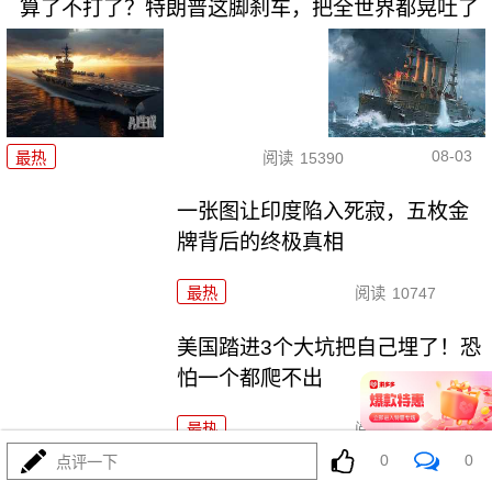
算了不打了？特朗普这脚刹车，把全世界都晃吐了
08-03
最热
阅读
15390
一张图让印度陷入死寂，五枚金
牌背后的终极真相
最热
阅读
10747
美国踏进3个大坑把自己埋了！恐
怕一个都爬不出
最热
阅读
17234
0
0
点评一下
上将一封信捅破天！美军五艘驱