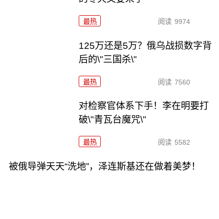
最热
阅读
9974
125万还是5万？俄乌战损数字背
后的\"三国杀\"
最热
阅读
7560
对检察官体系下手！李在明要打
破\"青瓦台魔咒\"
最热
阅读
5582
被俄导弹天天“洗地”，泽连斯基还在做着美梦！