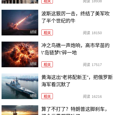
相关
阅读
18938
波斯这狠厉一击，终结了美军吹
了半个世纪的牛
相关
阅读
18150
冲之鸟礁一声炮响，高市早苗的
\"岛链梦\"碎一地
相关
阅读
17517
黄海这出“老将配新王”，把俄罗斯
海军看沉默了
相关
阅读
16216
算了不打了？特朗普这脚刹车，