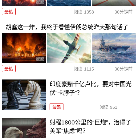
最热
阅读
1358
30分钟前
胡塞这一炸，我终于看懂伊朗总统昨天那句话了
最热
阅读
1115
30分钟前
印度豪赌千亿卢比，要对中国光
伏“卡脖子”？
最热
阅读
951
射程1800公里的“巨炮”，治得了
美军“焦虑”吗？