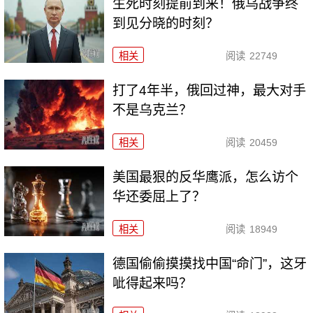
生死时刻提前到来！俄乌战争终
到见分晓的时刻？
相关
阅读
22749
打了4年半，俄回过神，最大对手
不是乌克兰？
相关
阅读
20459
美国最狠的反华鹰派，怎么访个
华还委屈上了？
相关
阅读
18949
德国偷偷摸摸找中国“命门”，这牙
呲得起来吗？