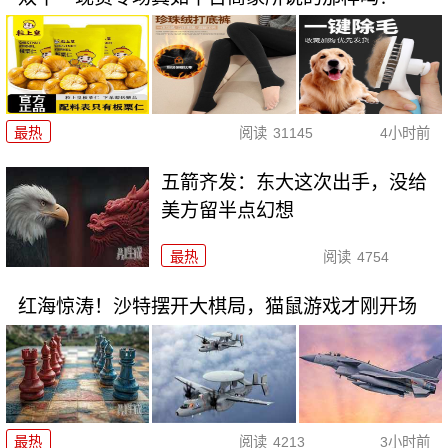
最热
阅读
31145
4小时前
五箭齐发：东大这次出手，没给
美方留半点幻想
最热
阅读
4754
红海惊涛！沙特摆开大棋局，猫鼠游戏才刚开场
最热
阅读
4213
3小时前