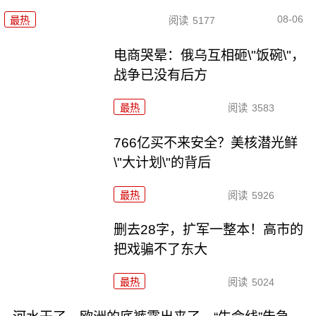
08-06
最热
阅读
5177
电商哭晕：俄乌互相砸\"饭碗\"，
战争已没有后方
最热
阅读
3583
766亿买不来安全？美核潜光鲜
\"大计划\"的背后
最热
阅读
5926
删去28字，扩军一整本！高市的
把戏骗不了东大
最热
阅读
5024