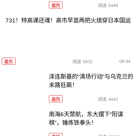
最热
阅读
5448
731！特高课还魂！高市早苗两把火烧穿日本国运
08-04
最热
阅读
5032
泽连斯基的“清场行动”与乌克兰的
末路狂飙！
最热
阅读
4042
南海6天禁航，东大摆下“阳谋
棋”，锤炼铁拳头！