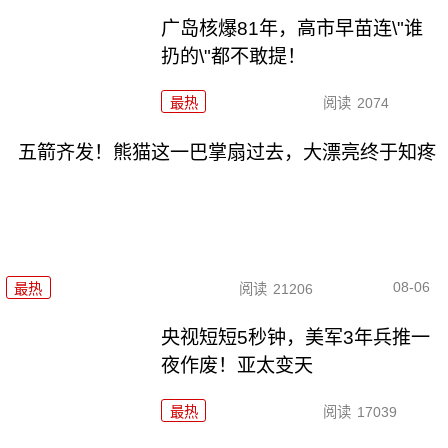
广岛核爆81年，高市早苗连\"谁
扔的\"都不敢提！
最热
阅读
2074
五箭齐发！熊猫这一巴掌扇过去，大漂亮终于知疼
08-06
最热
阅读
21206
央视短短5秒钟，美军3年兵推一
夜作废！亚太变天
最热
阅读
17039