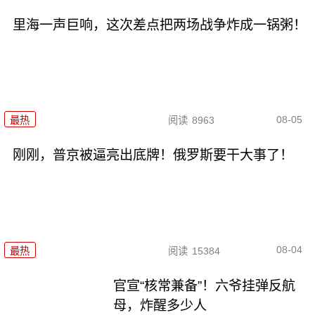
里海一声巨响，这次差点把两场战争炸成一锅粥！
08-05
最热
阅读
8963
刚刚，普京被逼亮出底牌！俄罗斯要干大事了！
08-04
最热
阅读
15384
官宣“核常兼备”！六爷挂弹反航
母，炸醒多少人