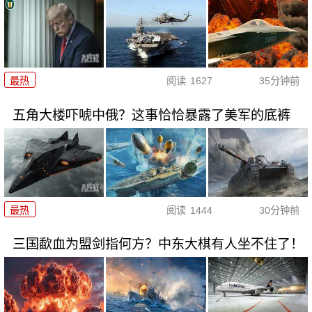
最热
阅读
1627
35分钟前
五角大楼吓唬中俄？这事恰恰暴露了美军的底裤
最热
阅读
1444
30分钟前
三国歃血为盟剑指何方？中东大棋有人坐不住了！