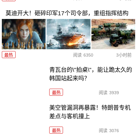
莫迪开大！砸碎印军17个司令部，重组指挥结构
最热
阅读
6350
3小时前
青瓦台的\"拍桌\"，能让跪太久的
韩国站起来吗？
最热
阅读
3939
美空管漏洞再暴露！特朗普专机
差点与客机撞上
最热
阅读
3076