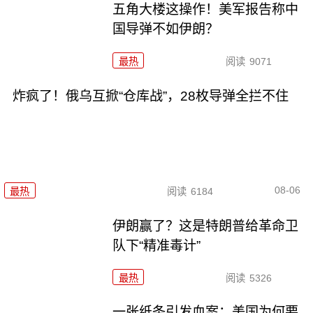
五角大楼这操作！美军报告称中
国导弹不如伊朗？
最热
阅读
9071
炸疯了！俄乌互掀“仓库战”，28枚导弹全拦不住
08-06
最热
阅读
6184
伊朗赢了？这是特朗普给革命卫
队下“精准毒计”
最热
阅读
5326
一张纸条引发血案：美国为何要