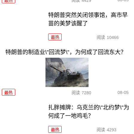
最热
阅读
4429
特朗普突然关闭领事馆，高市早
苗的美梦该醒了
最热
阅读
10466
特朗普的制造业\"回流梦\"，为何成了回流东大？
08-05
最热
阅读
7280
扎胖摊牌：乌克兰的\"北约梦\"为
何成了一地鸡毛？
最热
阅读
4293