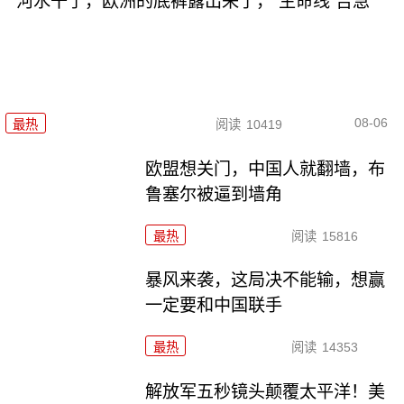
河水干了，欧洲的底裤露出来了，“生命线”告急
08-06
最热
阅读
10419
欧盟想关门，中国人就翻墙，布
鲁塞尔被逼到墙角
最热
阅读
15816
暴风来袭，这局决不能输，想赢
一定要和中国联手
最热
阅读
14353
解放军五秒镜头颠覆太平洋！美