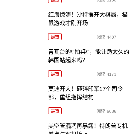
最热
阅读
5130
红海惊涛！沙特摆开大棋局，猫
鼠游戏才刚开场
最热
阅读
4487
青瓦台的\"拍桌\"，能让跪太久的
韩国站起来吗？
最热
阅读
4173
莫迪开大！砸碎印军17个司令
部，重组指挥结构
最热
阅读
6686
美空管漏洞再暴露！特朗普专机