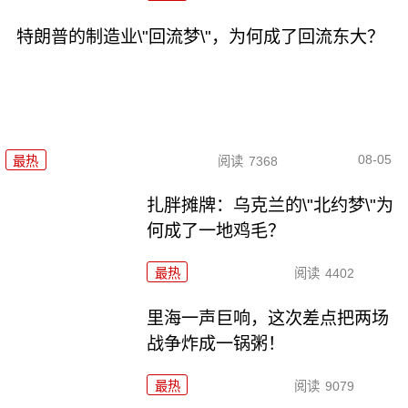
特朗普的制造业\"回流梦\"，为何成了回流东大？
08-05
最热
阅读
7368
扎胖摊牌：乌克兰的\"北约梦\"为
何成了一地鸡毛？
最热
阅读
4402
里海一声巨响，这次差点把两场
战争炸成一锅粥！
最热
阅读
9079