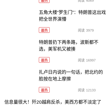
最热
阅读
4069
五角大楼“罗生门”：特朗普这出戏
把全世界演懵
最热
阅读
3979
特朗普扔下两条路，波斯都不
选，美军机又被揍
最热
阅读
16997
扎卢日内说的一句话，把北约的
脸按在地上摩擦
最热
阅读
12133
信息量很大！歼20越肩反杀，美西方都不淡定了