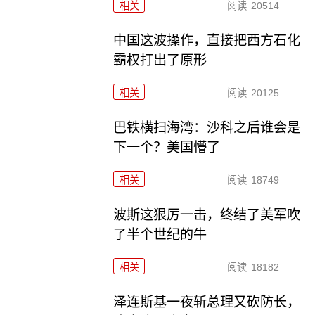
相关
阅读
20514
中国这波操作，直接把西方石化
霸权打出了原形
相关
阅读
20125
巴铁横扫海湾：沙科之后谁会是
下一个？美国懵了
相关
阅读
18749
波斯这狠厉一击，终结了美军吹
了半个世纪的牛
相关
阅读
18182
泽连斯基一夜斩总理又砍防长，