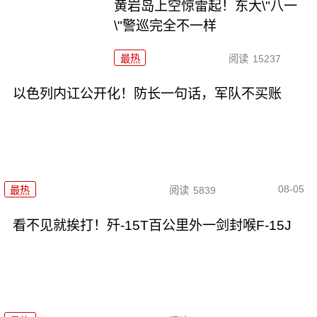
黄岩岛上空惊雷起！东大\"八一
\"警巡完全不一样
最热
阅读
15237
以色列内讧公开化！防长一句话，军队不买账
08-05
最热
阅读
5839
看不见就挨打！歼-15T百公里外一剑封喉F-15J