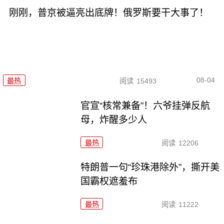
刚刚，普京被逼亮出底牌！俄罗斯要干大事了！
08-04
最热
阅读
15493
官宣“核常兼备”！六爷挂弹反航
母，炸醒多少人
最热
阅读
12206
特朗普一句“珍珠港除外”，撕开美
国霸权遮羞布
最热
阅读
11222