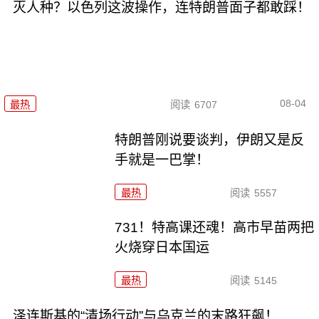
灭人种？以色列这波操作，连特朗普面子都敢踩！
08-04
最热
阅读
6707
特朗普刚说要谈判，伊朗又是反
手就是一巴掌！
最热
阅读
5557
731！特高课还魂！高市早苗两把
火烧穿日本国运
最热
阅读
5145
泽连斯基的“清场行动”与乌克兰的末路狂飙！