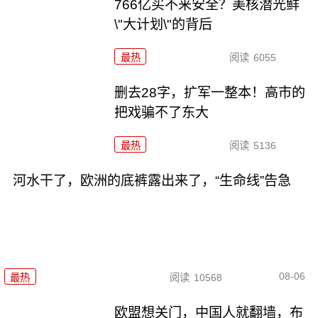
766亿买不来安全？美核潜光鲜
\"大计划\"的背后
最热
阅读
6055
删去28字，扩军一整本！高市的
把戏骗不了东大
最热
阅读
5136
河水干了，欧洲的底裤露出来了，“生命线”告急
08-06
最热
阅读
10568
欧盟想关门，中国人就翻墙，布