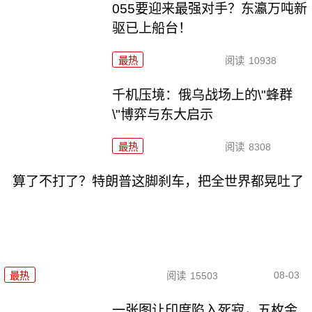
055要迎来最强对手？东瀛万吨新
驱已上船台！
最热
阅读
10938
千机压境：俄乌战场上的\"蜂群
\"博弈与东大启示
最热
阅读
8308
算了不打了？特朗普这脚刹车，把全世界都晃吐了
08-03
最热
阅读
15503
一张图让印度陷入死寂，五枚金