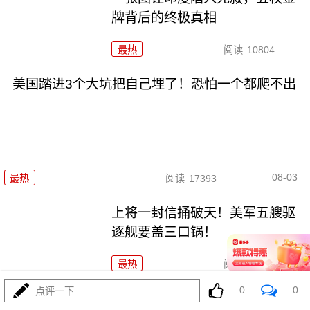
牌背后的终极真相
最热
阅读
10804
美国踏进3个大坑把自己埋了！恐怕一个都爬不出
08-03
最热
阅读
17393
上将一封信捅破天！美军五艘驱
逐舰要盖三口锅！
最热
阅读
7407
0
0
点评一下
特朗普要对伊朗动手？最狠的还没来，最骚的来了