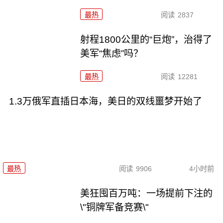
最热
阅读
2837
射程1800公里的“巨炮”，治得了
美军“焦虑”吗？
最热
阅读
12281
1.3万俄军直插日本海，美日的双线噩梦开始了
最热
阅读
9906
4小时前
美狂囤百万吨：一场提前下注的
\"铜牌军备竞赛\"