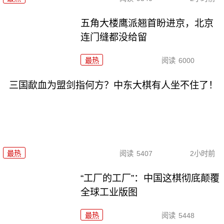
五角大楼鹰派翘首盼进京，北京
连门缝都没给留
最热
阅读
6000
三国歃血为盟剑指何方？中东大棋有人坐不住了！
最热
阅读
5407
2小时前
“工厂的工厂”：中国这棋彻底颠覆
全球工业版图
最热
阅读
5448