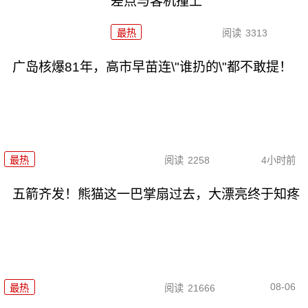
差点与客机撞上
最热
阅读
3313
广岛核爆81年，高市早苗连\"谁扔的\"都不敢提！
最热
阅读
2258
4小时前
五箭齐发！熊猫这一巴掌扇过去，大漂亮终于知疼
08-06
最热
阅读
21666