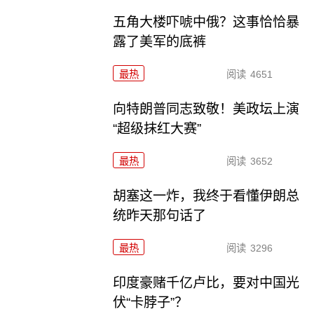
五角大楼吓唬中俄？这事恰恰暴
露了美军的底裤
最热
阅读
4651
向特朗普同志致敬！美政坛上演
“超级抹红大赛”
最热
阅读
3652
胡塞这一炸，我终于看懂伊朗总
统昨天那句话了
最热
阅读
3296
印度豪赌千亿卢比，要对中国光
伏“卡脖子”？