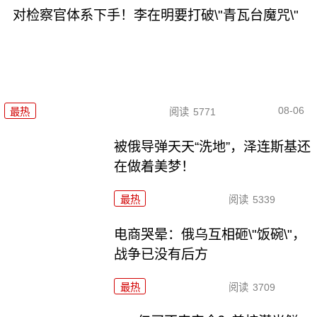
对检察官体系下手！李在明要打破\"青瓦台魔咒\"
08-06
最热
阅读
5771
被俄导弹天天“洗地”，泽连斯基还
在做着美梦！
最热
阅读
5339
电商哭晕：俄乌互相砸\"饭碗\"，
战争已没有后方
最热
阅读
3709