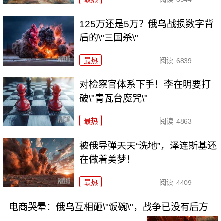
125万还是5万？俄乌战损数字背
后的\"三国杀\"
最热
阅读
6839
对检察官体系下手！李在明要打
破\"青瓦台魔咒\"
最热
阅读
4863
被俄导弹天天“洗地”，泽连斯基还
在做着美梦！
最热
阅读
4409
电商哭晕：俄乌互相砸\"饭碗\"，战争已没有后方