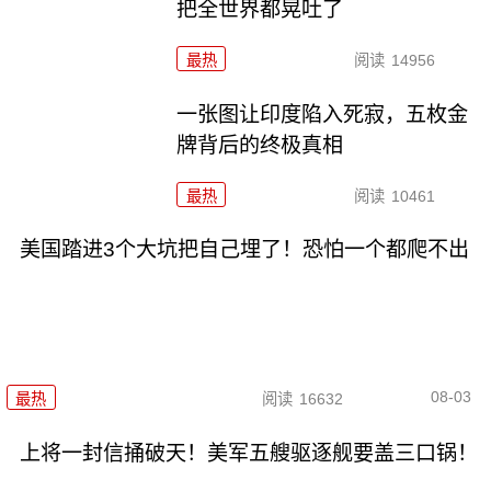
把全世界都晃吐了
最热
阅读
14956
一张图让印度陷入死寂，五枚金
牌背后的终极真相
最热
阅读
10461
美国踏进3个大坑把自己埋了！恐怕一个都爬不出
08-03
最热
阅读
16632
上将一封信捅破天！美军五艘驱逐舰要盖三口锅！