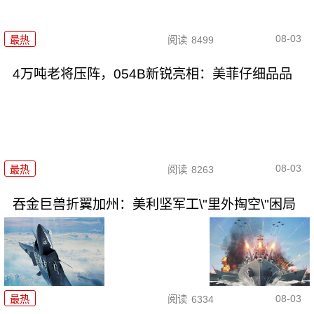
08-03
最热
阅读
8499
4万吨老将压阵，054B新锐亮相：美菲仔细品品
08-03
最热
阅读
8263
吞金巨兽折翼加州：美利坚军工\"里外掏空\"困局
08-03
最热
阅读
6334