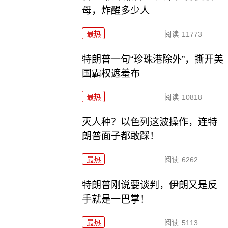
母，炸醒多少人
最热
阅读
11773
特朗普一句“珍珠港除外”，撕开美
国霸权遮羞布
最热
阅读
10818
灭人种？以色列这波操作，连特
朗普面子都敢踩！
最热
阅读
6262
特朗普刚说要谈判，伊朗又是反
手就是一巴掌！
最热
阅读
5113