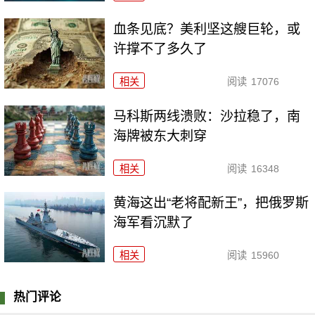
血条见底？美利坚这艘巨轮，或
许撑不了多久了
相关
阅读
17076
马科斯两线溃败：沙拉稳了，南
海牌被东大刺穿
相关
阅读
16348
黄海这出“老将配新王”，把俄罗斯
海军看沉默了
相关
阅读
15960
热门评论