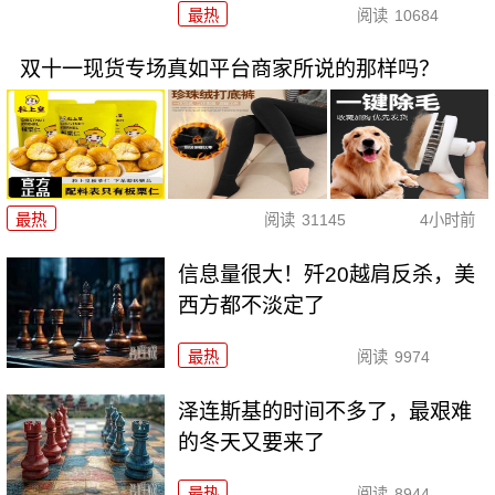
最热
阅读
10684
双十一现货专场真如平台商家所说的那样吗？
最热
阅读
31145
4小时前
信息量很大！歼20越肩反杀，美
西方都不淡定了
最热
阅读
9974
泽连斯基的时间不多了，最艰难
的冬天又要来了
最热
阅读
8944