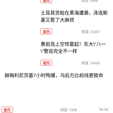
最热
阅读
4566
土耳其货船在黑海遭袭，泽连斯
基又惹了大麻烦
最热
阅读
15387
黄岩岛上空惊雷起！东大\"八一
\"警巡完全不一样
最热
阅读
14665
赫梅利尼茨基7小时殉爆，乌后方比前线更致命
08-05
最热
阅读
7398