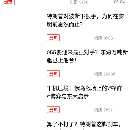
08-04
最热
阅读
5798
特朗普对波斯下狠手，为何在黎
明前戛然而止？
最热
阅读
3955
055要迎来最强对手？东瀛万吨新
驱已上船台！
最热
阅读
10468
千机压境：俄乌战场上的\"蜂群
\"博弈与东大启示
最热
阅读
7851
算了不打了？特朗普这脚刹车，