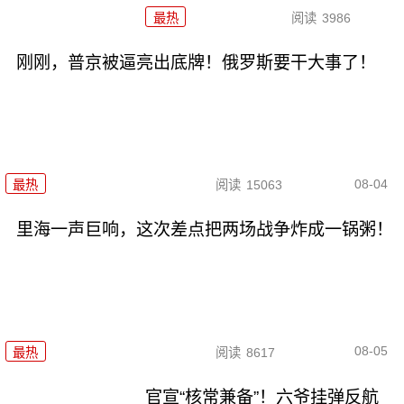
最热
阅读
3986
刚刚，普京被逼亮出底牌！俄罗斯要干大事了！
08-04
最热
阅读
15063
里海一声巨响，这次差点把两场战争炸成一锅粥！
08-05
最热
阅读
8617
官宣“核常兼备”！六爷挂弹反航