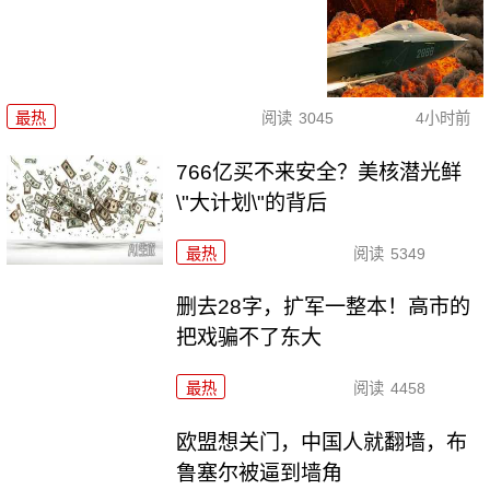
最热
阅读
3045
4小时前
766亿买不来安全？美核潜光鲜
\"大计划\"的背后
最热
阅读
5349
删去28字，扩军一整本！高市的
把戏骗不了东大
最热
阅读
4458
欧盟想关门，中国人就翻墙，布
鲁塞尔被逼到墙角