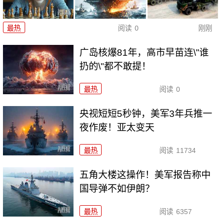
最热
阅读
0
刚刚
广岛核爆81年，高市早苗连\"谁
扔的\"都不敢提！
最热
阅读
0
央视短短5秒钟，美军3年兵推一
夜作废！亚太变天
最热
阅读
11734
五角大楼这操作！美军报告称中
国导弹不如伊朗？
最热
阅读
6357