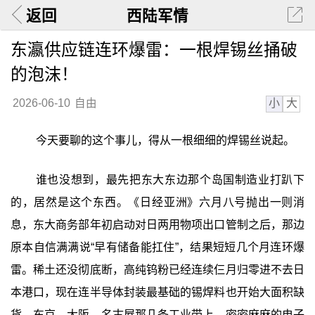
返回
西陆军情
东瀛供应链连环爆雷：一根焊锡丝捅破
的泡沫！
小
大
2026-06-10
自由
今天要聊的这个事儿，得从一根细细的焊锡丝说起。
谁也没想到，最先把东大东边那个岛国制造业打趴下
的，居然是这个东西。《日经亚洲》六月八号抛出一则消
息，东大商务部年初启动对日两用物项出口管制之后，那边
原本自信满满说“早有储备能扛住”，结果短短几个月连环爆
雷。稀土还没彻底断，高纯钨粉已经连续仨月归零进不去日
本港口，现在连半导体封装最基础的锡焊料也开始大面积缺
货。东京、大阪、名古屋那几条工业带上，密密麻麻的电子