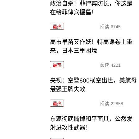
政治自杀！菲律宾防长，你这是
在给菲律宾掘墓！
最热
阅读
6745
高市早苗又作妖！特高课卷土重
来，日本三重困境
最热
阅读
4221
央视：空警600横空出世，美航母
最强王牌失效
最热
阅读
22858
东瀛彻底撕掉和平面具，公然发
射进攻性武器！