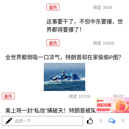
最热
阅读
3504
这事要干了，不但中东要爆，世
界都得要爆了！
最热
阅读
19358
全世界都倒吸一口凉气，特朗普却在家偷偷P图？
08-02
最热
阅读
10729
美上将一封“私信”捅破天！特朗普被架在火上烤
0
0
点评一下