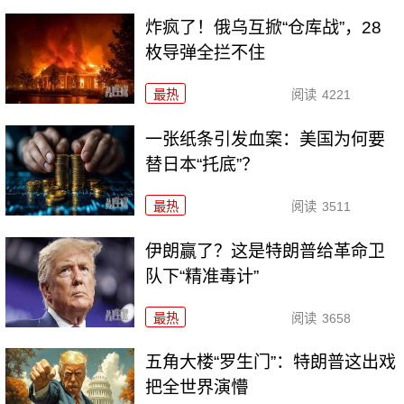
炸疯了！俄乌互掀“仓库战”，28
枚导弹全拦不住
最热
阅读
4221
一张纸条引发血案：美国为何要
替日本“托底”？
最热
阅读
3511
伊朗赢了？这是特朗普给革命卫
队下“精准毒计”
最热
阅读
3658
五角大楼“罗生门”：特朗普这出戏
把全世界演懵