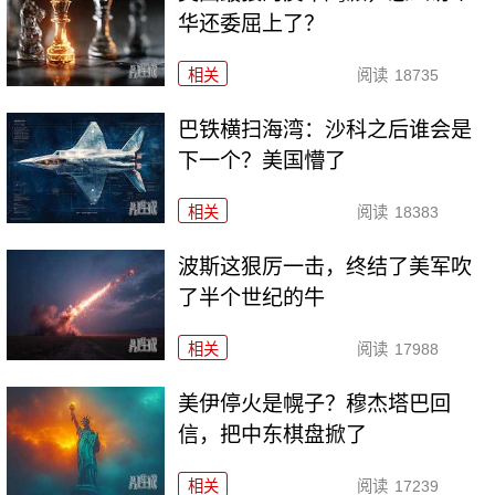
华还委屈上了？
相关
阅读
18735
巴铁横扫海湾：沙科之后谁会是
下一个？美国懵了
相关
阅读
18383
波斯这狠厉一击，终结了美军吹
了半个世纪的牛
相关
阅读
17988
美伊停火是幌子？穆杰塔巴回
信，把中东棋盘掀了
相关
阅读
17239