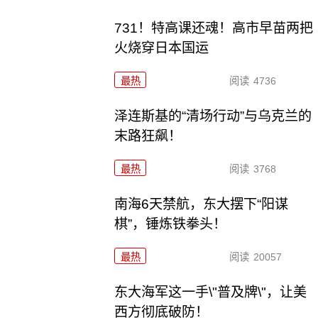
731！特高课还魂！高市早苗两把
火烧穿日本国运
最热
阅读
4736
泽连斯基的“清场行动”与乌克兰的
末路狂飙！
最热
阅读
3768
南海6天禁航，东大摆下“阳谋
棋”，锤炼铁拳头！
最热
阅读
20057
东大海军这一手\"普及牌\"，让美
西方彻底破防！