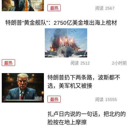
最热
阅读
2567
特朗普“黄金舰队”：2750亿美金堆出海上棺材
最热
阅读
2512
2小时前
特朗普扔下两条路，波斯都不
选，美军机又被揍
最热
阅读
15555
扎卢日内说的一句话，把北约的
脸按在地上摩擦