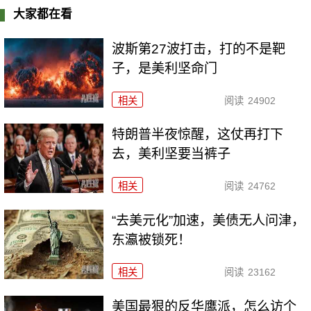
大家都在看
波斯第27波打击，打的不是靶
子，是美利坚命门
相关
阅读
24902
特朗普半夜惊醒，这仗再打下
去，美利坚要当裤子
相关
阅读
24762
“去美元化”加速，美债无人问津，
东瀛被锁死！
相关
阅读
23162
美国最狠的反华鹰派，怎么访个