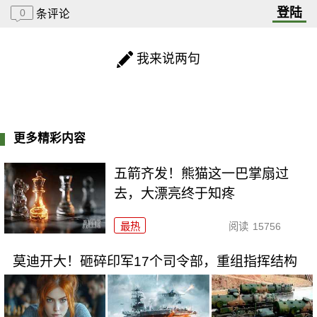
登陆
0
条评论
我来说两句
更多精彩内容
五箭齐发！熊猫这一巴掌扇过
去，大漂亮终于知疼
最热
阅读
15756
莫迪开大！砸碎印军17个司令部，重组指挥结构