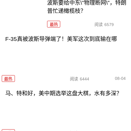
波斯要给中东\"物理断网\"，特朗
普忙递橄榄枝？
最热
阅读
6579
F-35真被波斯导弹端了！美军这次到底输在哪
08-04
最热
阅读
6444
马、特和好，美中期选举这盘大棋，水有多深？