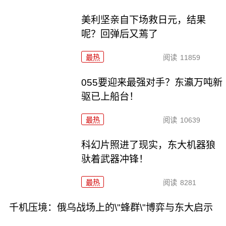
美利坚亲自下场救日元，结果
呢？回弹后又蔫了
最热
阅读
11859
055要迎来最强对手？东瀛万吨新
驱已上船台！
最热
阅读
10639
科幻片照进了现实，东大机器狼
驮着武器冲锋！
最热
阅读
8281
千机压境：俄乌战场上的\"蜂群\"博弈与东大启示