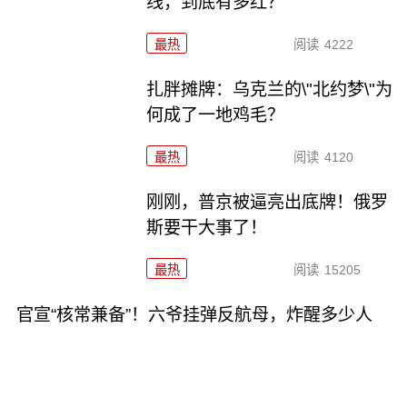
线，到底有多红？
最热
阅读
4222
扎胖摊牌：乌克兰的\"北约梦\"为
何成了一地鸡毛？
最热
阅读
4120
刚刚，普京被逼亮出底牌！俄罗
斯要干大事了！
最热
阅读
15205
官宣“核常兼备”！六爷挂弹反航母，炸醒多少人