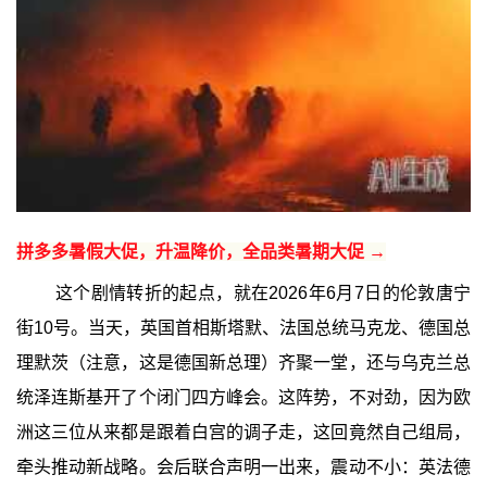
拼多多暑假大促，升温降价，全品类暑期大促 →
这个剧情转折的起点，就在2026年6月7日的伦敦唐宁
街10号。当天，英国首相斯塔默、法国总统马克龙、德国总
理默茨（注意，这是德国新总理）齐聚一堂，还与乌克兰总
统泽连斯基开了个闭门四方峰会。这阵势，不对劲，因为欧
洲这三位从来都是跟着白宫的调子走，这回竟然自己组局，
牵头推动新战略。会后联合声明一出来，震动不小：英法德