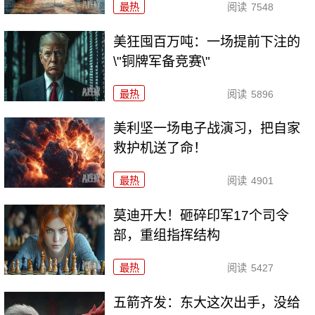
最热
阅读
7548
美狂囤百万吨：一场提前下注的
\"铜牌军备竞赛\"
最热
阅读
5896
美利坚一场电子战演习，把自家
救护机送了命！
最热
阅读
4901
莫迪开大！砸碎印军17个司令
部，重组指挥结构
最热
阅读
5427
五箭齐发：东大这次出手，没给