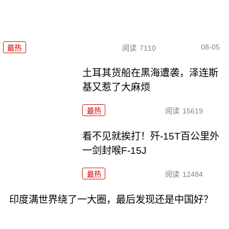
08-05
最热
阅读
7110
土耳其货船在黑海遭袭，泽连斯
基又惹了大麻烦
最热
阅读
15619
看不见就挨打！歼-15T百公里外
一剑封喉F-15J
最热
阅读
12484
印度满世界绕了一大圈，最后发现还是中国好？