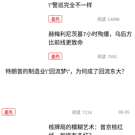
\"警巡完全不一样
最热
阅读
14896
赫梅利尼茨基7小时殉爆，乌后方
比前线更致命
最热
阅读
7591
特朗普的制造业\"回流梦\"，为何成了回流东大？
08-05
最热
阅读
7114
核牌局的模糊艺术：普京核红