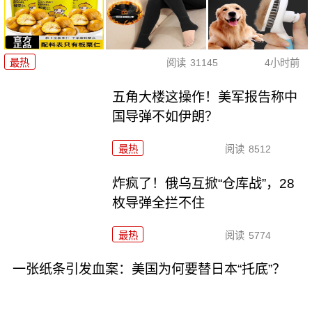
最热
阅读
31145
4小时前
五角大楼这操作！美军报告称中
国导弹不如伊朗？
最热
阅读
8512
炸疯了！俄乌互掀“仓库战”，28
枚导弹全拦不住
最热
阅读
5774
一张纸条引发血案：美国为何要替日本“托底”？