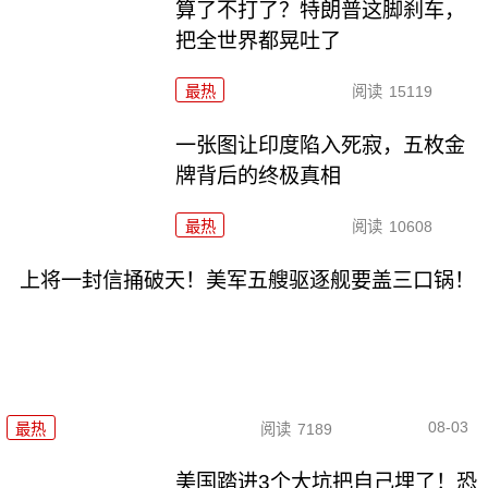
算了不打了？特朗普这脚刹车，
把全世界都晃吐了
最热
阅读
15119
一张图让印度陷入死寂，五枚金
牌背后的终极真相
最热
阅读
10608
上将一封信捅破天！美军五艘驱逐舰要盖三口锅！
08-03
最热
阅读
7189
美国踏进3个大坑把自己埋了！恐