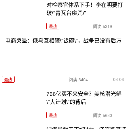
对检察官体系下手！李在明要打
破\"青瓦台魔咒\"
最热
阅读
5319
电商哭晕：俄乌互相砸\"饭碗\"，战争已没有后方
08-06
最热
阅读
3404
766亿买不来安全？美核潜光鲜
\"大计划\"的背后
最热
阅读
5680