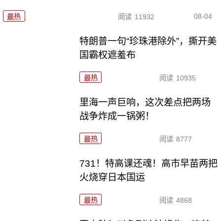
08-04
最热
阅读
11932
特朗普一句“珍珠港除外”，撕开美
国霸权遮羞布
最热
阅读
10935
里海一声巨响，这次差点把两场
战争炸成一锅粥！
最热
阅读
8777
731！特高课还魂！高市早苗两把
火烧穿日本国运
最热
阅读
4868