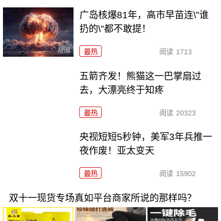
广岛核爆81年，高市早苗连\"谁
扔的\"都不敢提！
最热
阅读
1713
五箭齐发！熊猫这一巴掌扇过
去，大漂亮终于知疼
最热
阅读
20323
央视短短5秒钟，美军3年兵推一
夜作废！亚太变天
最热
阅读
15902
双十一现货专场真如平台商家所说的那样吗？