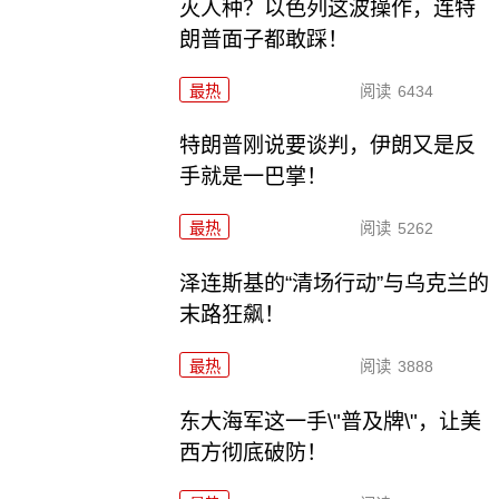
灭人种？以色列这波操作，连特
朗普面子都敢踩！
最热
阅读
6434
特朗普刚说要谈判，伊朗又是反
手就是一巴掌！
最热
阅读
5262
泽连斯基的“清场行动”与乌克兰的
末路狂飙！
最热
阅读
3888
东大海军这一手\"普及牌\"，让美
西方彻底破防！