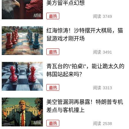
美方留半点幻想
最热
阅读
3749
红海惊涛！沙特摆开大棋局，猫
鼠游戏才刚开场
最热
阅读
3491
青瓦台的\"拍桌\"，能让跪太久的
韩国站起来吗？
最热
阅读
3313
美空管漏洞再暴露！特朗普专机
差点与客机撞上
最热
阅读
2538