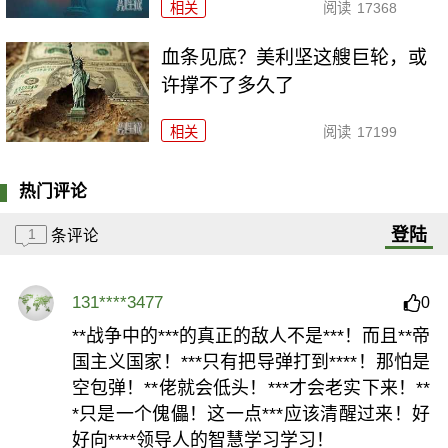
相关
阅读
17368
血条见底？美利坚这艘巨轮，或
许撑不了多久了
相关
阅读
17199
热门评论
登陆
1
条评论
131****3477
0
**战争中的***的真正的敌人不是***！而且**帝
国主义国家！***只有把导弹打到****！那怕是
空包弹！**佬就会低头！***才会老实下来！**
*只是一个傀儡！这一点***应该清醒过来！好
好向****领导人的智慧学习学习！