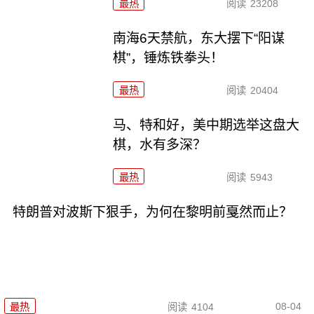
最热
阅读
23208
南海6天禁航，东大摆下“阳谋
棋”，锤炼铁拳头！
最热
阅读
20404
马、特和好，美中期选举这盘大
棋，水有多深？
最热
阅读
5943
特朗普对波斯下狠手，为何在黎明前戛然而止？
08-04
最热
阅读
4104