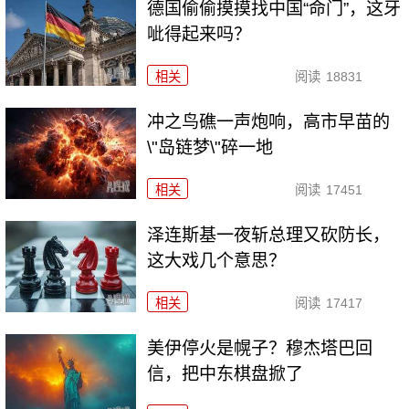
德国偷偷摸摸找中国“命门”，这牙
呲得起来吗？
相关
阅读
18831
冲之鸟礁一声炮响，高市早苗的
\"岛链梦\"碎一地
相关
阅读
17451
泽连斯基一夜斩总理又砍防长，
这大戏几个意思？
相关
阅读
17417
美伊停火是幌子？穆杰塔巴回
信，把中东棋盘掀了