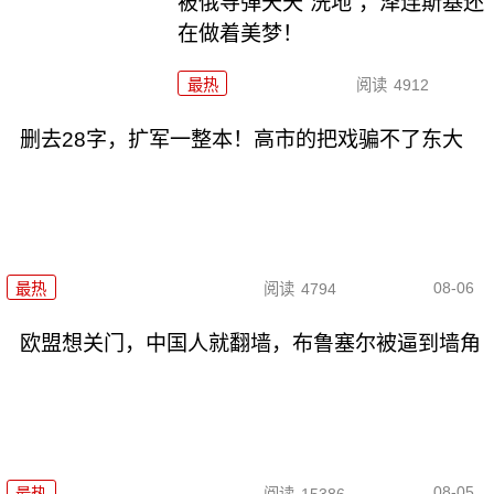
被俄导弹天天“洗地”，泽连斯基还
在做着美梦！
最热
阅读
4912
删去28字，扩军一整本！高市的把戏骗不了东大
08-06
最热
阅读
4794
欧盟想关门，中国人就翻墙，布鲁塞尔被逼到墙角
08-05
最热
阅读
15386