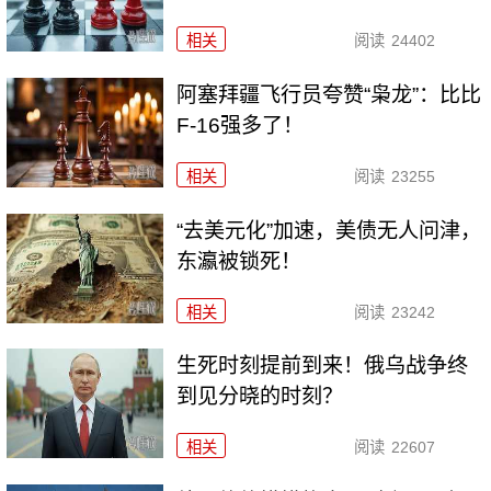
相关
阅读
24402
阿塞拜疆飞行员夸赞“枭龙”：比比
F-16强多了！
相关
阅读
23255
“去美元化”加速，美债无人问津，
东瀛被锁死！
相关
阅读
23242
生死时刻提前到来！俄乌战争终
到见分晓的时刻？
相关
阅读
22607