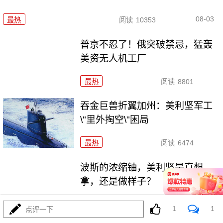
08-03
最热
阅读
10353
普京不忍了！俄突破禁忌，猛轰
美资无人机工厂
最热
阅读
8801
吞金巨兽折翼加州：美利坚军工
\"里外掏空\"困局
最热
阅读
6474
波斯的浓缩铀，美利坚是真想
拿，还是做样子？
最热
阅读
4412
1
1
点评一下