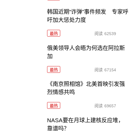
韩国近期“诈弹”事件频发 专家呼
吁加大惩处力度
最热
阅读
62539
俄美领导人会晤为何选在阿拉斯
加
最热
阅读
67154
《南京照相馆》北美首映引发强
烈情感共鸣
最热
阅读
69657
NASA要在月球上建核反应堆，
靠谱吗？