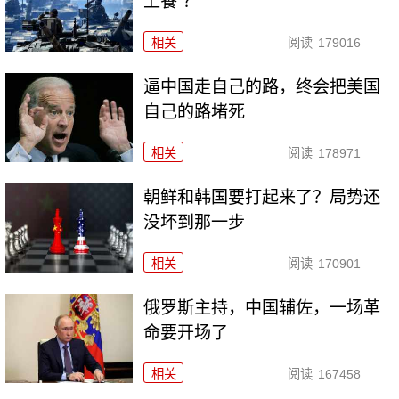
上餐”？
相关
阅读
179016
逼中国走自己的路，终会把美国
自己的路堵死
相关
阅读
178971
朝鲜和韩国要打起来了？局势还
没坏到那一步
相关
阅读
170901
俄罗斯主持，中国辅佐，一场革
命要开场了
相关
阅读
167458