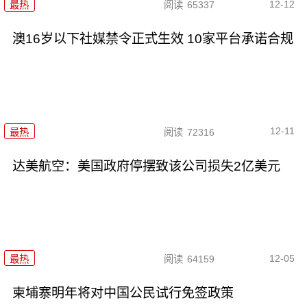
12-12
最热
阅读
65337
澳16岁以下社媒禁令正式生效 10家平台承诺合规
12-11
最热
阅读
72316
达美航空：美国政府停摆致该公司损失2亿美元
12-05
最热
阅读
64159
柬埔寨明年将对中国公民试行免签政策