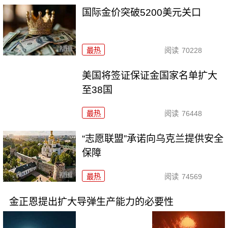
国际金价突破5200美元关口
最热
阅读
70228
美国将签证保证金国家名单扩大
至38国
最热
阅读
76448
“志愿联盟”承诺向乌克兰提供安全
保障
最热
阅读
74569
金正恩提出扩大导弹生产能力的必要性