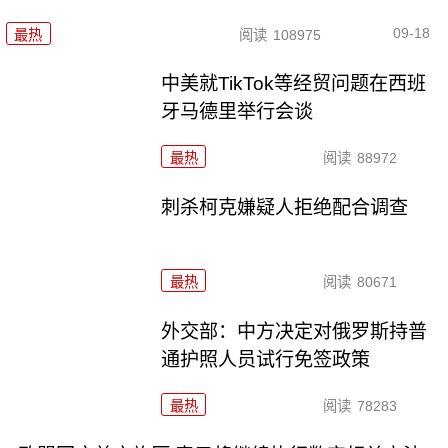
09-18
最热
阅读
108975
中美就TikTok等经贸问题在西班
牙马德里举行会谈
最热
阅读
88972
刺杀柯克嫌疑人拒绝配合调查
最热
阅读
80671
外交部：中方决定对俄罗斯持普
通护照人员试行免签政策
最热
阅读
78283