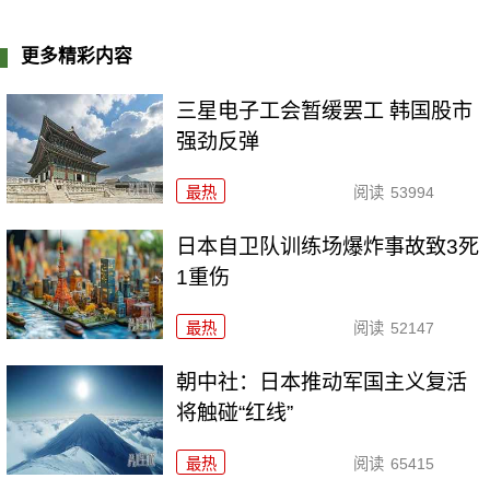
更多精彩内容
三星电子工会暂缓罢工 韩国股市
强劲反弹
最热
阅读
53994
日本自卫队训练场爆炸事故致3死
1重伤
最热
阅读
52147
朝中社：日本推动军国主义复活
将触碰“红线”
最热
阅读
65415