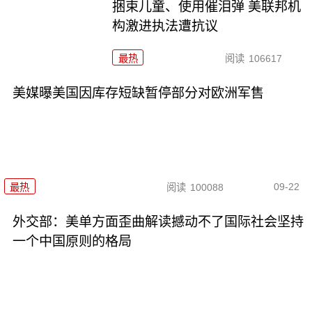
捆束儿童、使用催泪弹 美联邦机
构激进执法遭抗议
最热
阅读
106617
美媒曝美国因库存短缺暂停部分对欧洲军售
09-22
最热
阅读
100088
外交部：美单方面歪曲解读撼动不了国际社会坚持
一个中国原则的格局