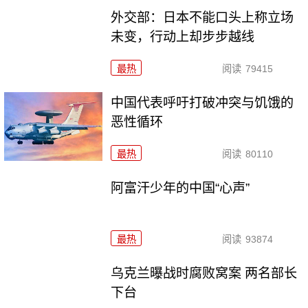
外交部：日本不能口头上称立场
未变，行动上却步步越线
最热
阅读
79415
中国代表呼吁打破冲突与饥饿的
恶性循环
最热
阅读
80110
阿富汗少年的中国“心声”
最热
阅读
93874
乌克兰曝战时腐败窝案 两名部长
下台