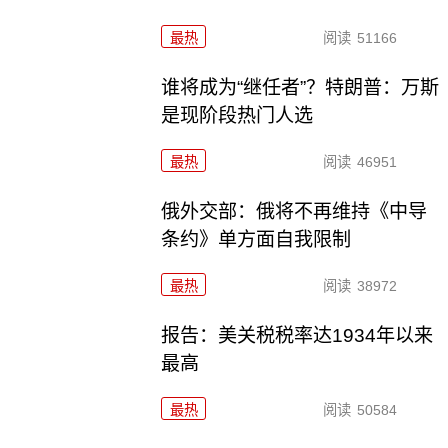
最热
阅读
51166
谁将成为“继任者”？特朗普：万斯
是现阶段热门人选
最热
阅读
46951
俄外交部：俄将不再维持《中导
条约》单方面自我限制
最热
阅读
38972
报告：美关税税率达1934年以来
最高
最热
阅读
50584