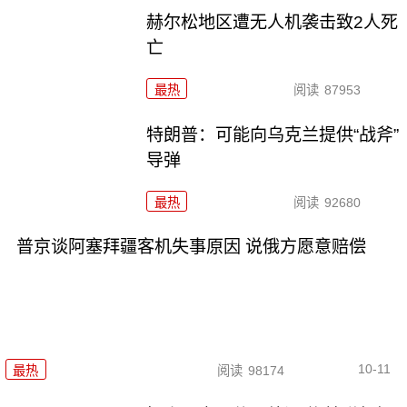
赫尔松地区遭无人机袭击致2人死
亡
最热
阅读
87953
特朗普：可能向乌克兰提供“战斧”
导弹
最热
阅读
92680
普京谈阿塞拜疆客机失事原因 说俄方愿意赔偿
10-11
最热
阅读
98174