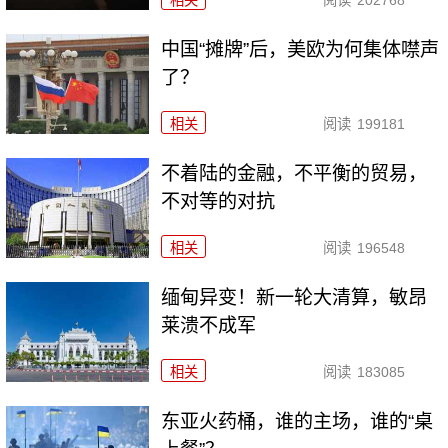
相关
阅读
202768
中国“摊牌”后，美欧为何集体噤声
了？
相关
阅读
199181
不着陆的金融，不平衡的贸易，
不对等的对抗
相关
阅读
196548
缅甸异变！新一轮大清算，敏昂
莱溃不成军
相关
阅读
183085
东亚火药桶，谁的主场，谁的“桌