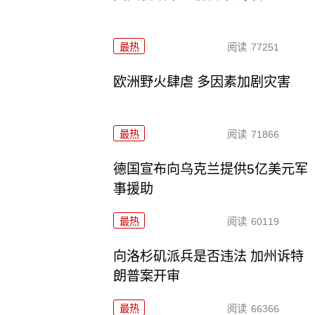
最热
阅读
77251
欧洲野火肆虐 多因素加剧灾害
最热
阅读
71866
德国宣布向乌克兰提供5亿美元军
事援助
最热
阅读
60119
向洛杉矶派兵是否违法 加州诉特
朗普案开审
最热
阅读
66366