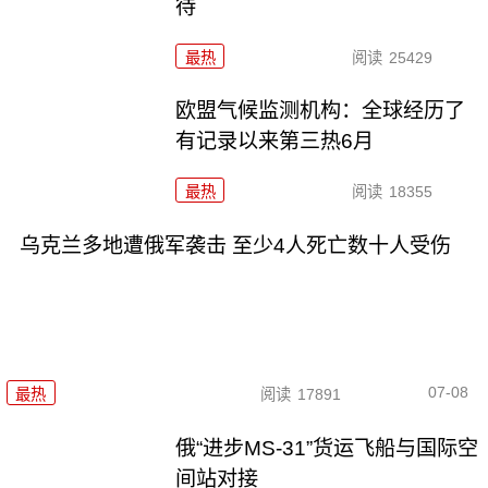
待
最热
阅读
25429
欧盟气候监测机构：全球经历了
有记录以来第三热6月
最热
阅读
18355
乌克兰多地遭俄军袭击 至少4人死亡数十人受伤
07-08
最热
阅读
17891
俄“进步MS-31”货运飞船与国际空
间站对接