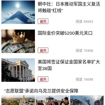
朝中社：日本推动军国主义复活
将触碰“红线”
最热
阅读
65663
国际金价突破5200美元关口
最热
阅读
70468
美国将签证保证金国家名单扩大
至38国
最热
阅读
76698
“志愿联盟”承诺向乌克兰提供安全保障