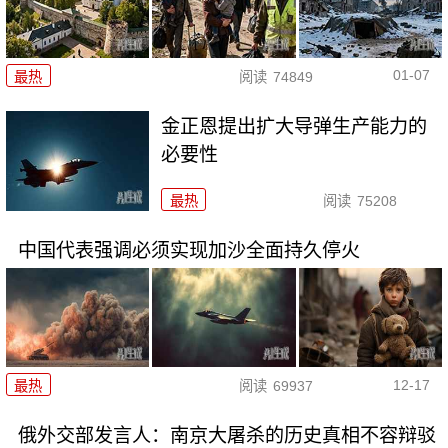
01-07
最热
阅读
74849
金正恩提出扩大导弹生产能力的
必要性
最热
阅读
75208
中国代表强调必须实现加沙全面持久停火
12-17
最热
阅读
69937
俄外交部发言人：南京大屠杀的历史真相不容辩驳