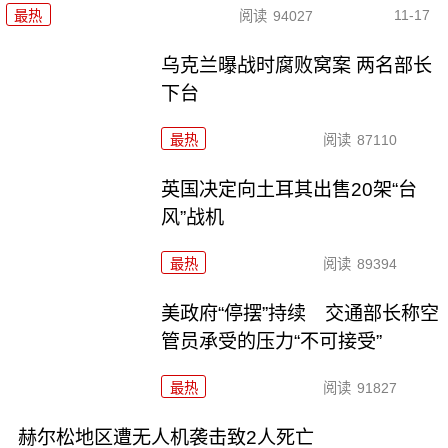
11-17
最热
阅读
94027
乌克兰曝战时腐败窝案 两名部长
下台
最热
阅读
87110
英国决定向土耳其出售20架“台
风”战机
最热
阅读
89394
美政府“停摆”持续 交通部长称空
管员承受的压力“不可接受”
最热
阅读
91827
赫尔松地区遭无人机袭击致2人死亡