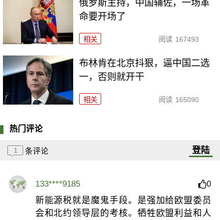
俄罗斯主持，中国辅佐，一场革
命要开场了
相关
阅读
167493
布林肯在北京抖狠，逼中国二选
一，否则就开干
相关
阅读
165090
热门评论
登陆
1
条评论
133****9185
0
新能源税就是魔鬼手段。是强加给欧盟委员
会和北约领导层的考核。牺牲欧盟利益和人