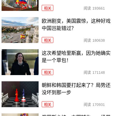
相关
阅读
193661
欧洲剧变，美国震惊，这种好戏
中国岂能错过？
相关
阅读
180638
这次希望哈里斯赢，因为她确实
是一个草包！
相关
阅读
171148
朝鲜和韩国要打起来了？局势还
没坏到那一步
相关
阅读
170931