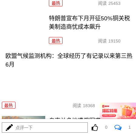
最热
阅读
25453
特朗普宣布下月开征50%铜关税
美制造商忧成本飙升
最热
阅读
19150
欧盟气候监测机构：全球经历了有记录以来第三热
6月
07-09
最热
阅读
18368
乌克兰多地遭俄军袭击 至少4人
0
1
点评一下
死亡数十人受伤