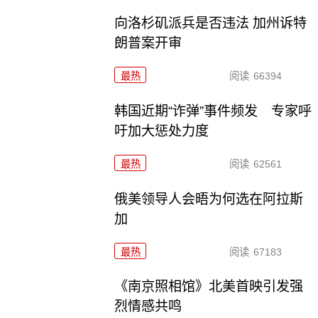
向洛杉矶派兵是否违法 加州诉特
朗普案开审
最热
阅读
66394
韩国近期“诈弹”事件频发 专家呼
吁加大惩处力度
最热
阅读
62561
俄美领导人会晤为何选在阿拉斯
加
最热
阅读
67183
《南京照相馆》北美首映引发强
烈情感共鸣