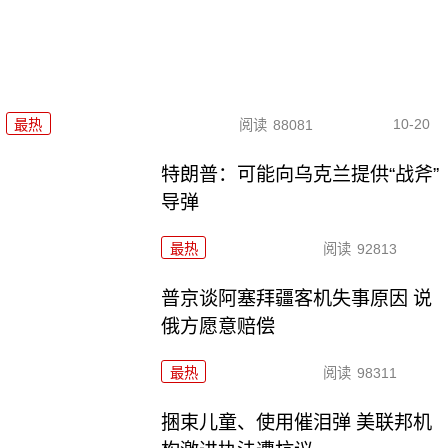
10-20
最热
阅读
88081
特朗普：可能向乌克兰提供“战斧”
导弹
最热
阅读
92813
普京谈阿塞拜疆客机失事原因 说
俄方愿意赔偿
最热
阅读
98311
捆束儿童、使用催泪弹 美联邦机