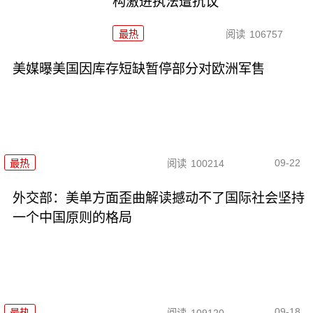
构激进执法遭抗议
最热
阅读
106757
美媒曝美国因库存短缺暂停部分对欧洲军售
09-22
最热
阅读
100214
外交部：美单方面歪曲解读撼动不了国际社会坚持
一个中国原则的格局
09-18
最热
阅读
109120