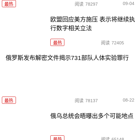
09-04
最热
阅读
78297
欧盟回应美方施压 表示将继续执
行数字相关立法
最热
阅读
72405
俄罗斯发布解密文件揭示731部队人体实验罪行
08-22
最热
阅读
78137
俄乌总统会晤曝出多个可能地点
最热
阅读
65148