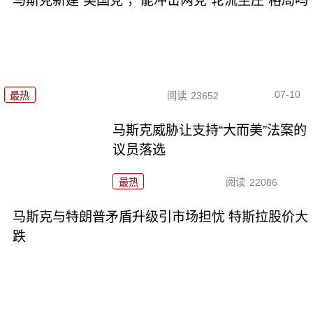
马斯克新建“美国党”，能冲击两党“轮流坐庄”格局吗
07-10
最热
阅读
23652
马斯克威胁让支持“大而美”法案的
议员落选
最热
阅读
22086
马斯克与特朗普矛盾升级引市场担忧 特斯拉股价大
跌