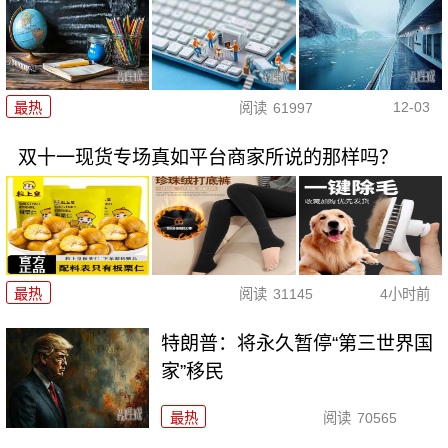
12-03
最热
阅读
61997
双十一现货专场真如平台商家所说的那样吗？
最热
阅读
31145
4小时前
特朗普：将永久暂停“第三世界国
家”移民
最热
阅读
70565