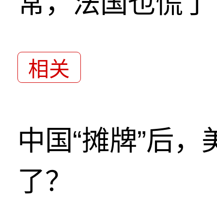
常，法国也慌了
相关
中国“摊牌”后
了？