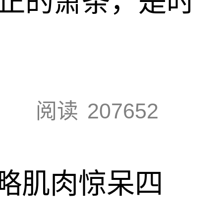
真正的萧条，是时
阅读
207652
略肌肉惊呆四