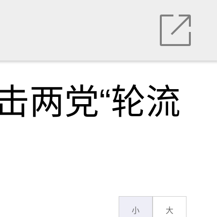
击两党“轮流
小
大