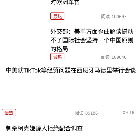
对欧洲军售
最热
阅读
100697
外交部：美单方面歪曲解读撼动
不了国际社会坚持一个中国原则
的格局
最热
阅读
109646
中美就TikTok等经贸问题在西班牙马德里举行会谈
09-16
最热
阅读
89186
刺杀柯克嫌疑人拒绝配合调查