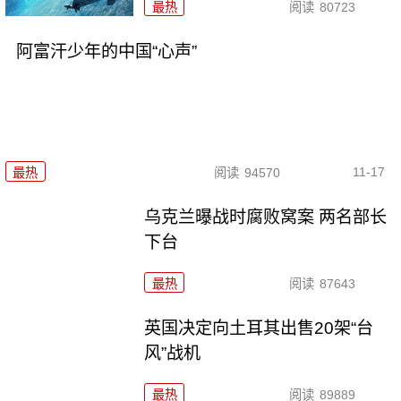
最热
阅读
80723
阿富汗少年的中国“心声”
11-17
最热
阅读
94570
乌克兰曝战时腐败窝案 两名部长
下台
最热
阅读
87643
英国决定向土耳其出售20架“台
风”战机
最热
阅读
89889