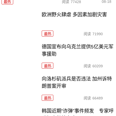
08-18
最热
阅读
77428
欧洲野火肆虐 多因素加剧灾害
最热
阅读
71990
德国宣布向乌克兰提供5亿美元军
事援助
最热
阅读
60209
向洛杉矶派兵是否违法 加州诉特
朗普案开审
最热
阅读
66489
韩国近期“诈弹”事件频发 专家呼