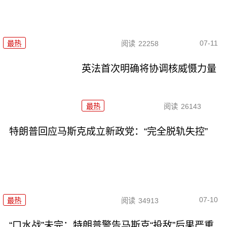
07-11
最热
阅读
22258
英法首次明确将协调核威慑力量
最热
阅读
26143
特朗普回应马斯克成立新政党：“完全脱轨失控”
07-10
最热
阅读
34913
“口水战”未完：特朗普警告马斯克“投敌”后果严重