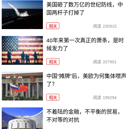
美国砸了数万亿的世纪防线，中
国两杆子打掉了
相关
阅读
230915
40年来第一次真正的萧条，是时
候发力了
相关
阅读
207901
中国“摊牌”后，美欧为何集体噤声
了？
相关
阅读
199294
不着陆的金融，不平衡的贸易，
不对等的对抗