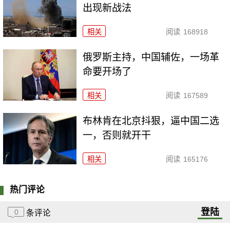
出现新战法
相关
阅读
168918
俄罗斯主持，中国辅佐，一场革
命要开场了
相关
阅读
167589
布林肯在北京抖狠，逼中国二选
一，否则就开干
相关
阅读
165176
热门评论
登陆
0
条评论