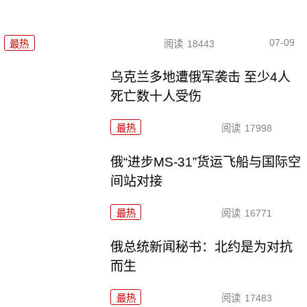
07-09
最热
阅读
18443
乌克兰多地遭俄军袭击 至少4人
死亡数十人受伤
最热
阅读
17998
俄“进步MS-31”货运飞船与国际空
间站对接
最热
阅读
16771
俄总统新闻秘书：北约是为对抗
而生
最热
阅读
17483