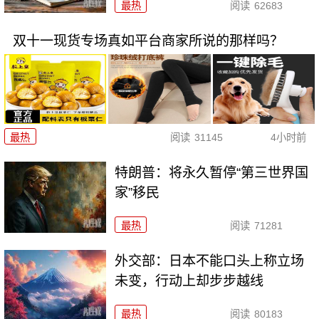
最热
阅读
62683
双十一现货专场真如平台商家所说的那样吗？
最热
阅读
31145
4小时前
特朗普：将永久暂停“第三世界国
家”移民
最热
阅读
71281
外交部：日本不能口头上称立场
未变，行动上却步步越线
最热
阅读
80183