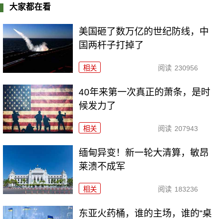
大家都在看
美国砸了数万亿的世纪防线，中
国两杆子打掉了
相关
阅读
230956
40年来第一次真正的萧条，是时
候发力了
相关
阅读
207943
缅甸异变！新一轮大清算，敏昂
莱溃不成军
相关
阅读
183236
东亚火药桶，谁的主场，谁的“桌