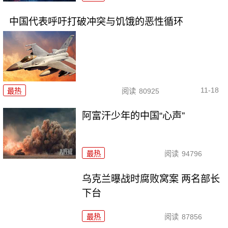
中国代表呼吁打破冲突与饥饿的恶性循环
11-18
最热
阅读
80925
阿富汗少年的中国“心声”
最热
阅读
94796
乌克兰曝战时腐败窝案 两名部长
下台
最热
阅读
87856