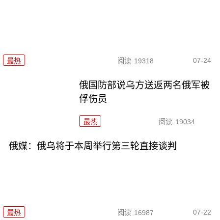
07-24
最热
阅读
19318
俄国防部说乌方送返两名俄军被
俘伤员
最热
阅读
19034
俄媒：俄乌将于本周举行第三轮直接谈判
07-22
最热
阅读
16987