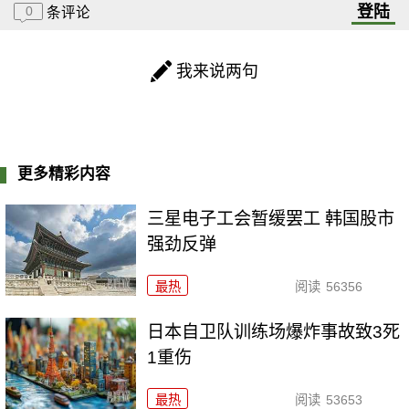
登陆
0
条评论
我来说两句
更多精彩内容
三星电子工会暂缓罢工 韩国股市
强劲反弹
最热
阅读
56356
日本自卫队训练场爆炸事故致3死
1重伤
最热
阅读
53653