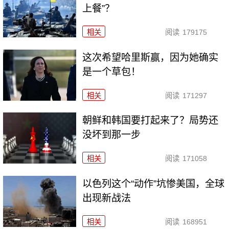
上餐”？
相关
阅读
179175
这次希望哈里斯赢，因为她确实
是一个草包！
相关
阅读
171297
朝鲜和韩国要打起来了？局势还
没坏到那一步
相关
阅读
171058
以色列这个“动作”坑惨美国，全球
出现新战法
相关
阅读
168951