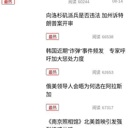
08-14
最热
阅读
60244
向洛杉矶派兵是否违法 加州诉特
朗普案开审
最热
阅读
66538
韩国近期“诈弹”事件频发 专家呼
吁加大惩处力度
最热
阅读
62653
俄美领导人会晤为何选在阿拉斯
加
最热
阅读
67317
《南京照相馆》北美首映引发强