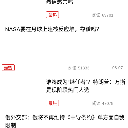
烈情感共鸣
最热
阅读
69781
NASA要在月球上建核反应堆，靠谱吗？
08-07
最热
阅读
51333
谁将成为“继任者”？特朗普：万斯
是现阶段热门人选
最热
阅读
47078
俄外交部：俄将不再维持《中导条约》单方面自我
限制