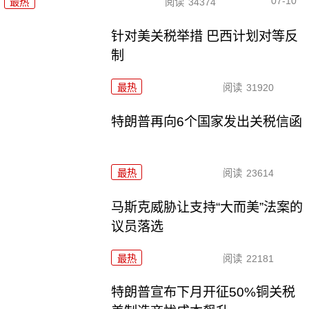
07-10
最热
阅读
34374
针对美关税举措 巴西计划对等反
制
最热
阅读
31920
特朗普再向6个国家发出关税信函
最热
阅读
23614
马斯克威胁让支持“大而美”法案的
议员落选
最热
阅读
22181
特朗普宣布下月开征50%铜关税