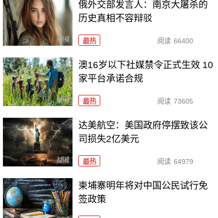
俄外交部发言人：南京大屠杀的
历史真相不容辩驳
最热
阅读
66400
澳16岁以下社媒禁令正式生效 10
家平台承诺合规
最热
阅读
73605
达美航空：美国政府停摆致该公
司损失2亿美元
最热
阅读
64979
柬埔寨明年将对中国公民试行免
签政策