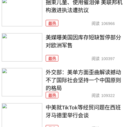
捆束儿童、使用催泪弹 美联邦机
构激进执法遭抗议
最热
阅读
106966
美媒曝美国因库存短缺暂停部分
对欧洲军售
最热
阅读
100397
外交部：美单方面歪曲解读撼动
不了国际社会坚持一个中国原则
的格局
最热
阅读
109322
中美就TikTok等经贸问题在西班
牙马德里举行会谈