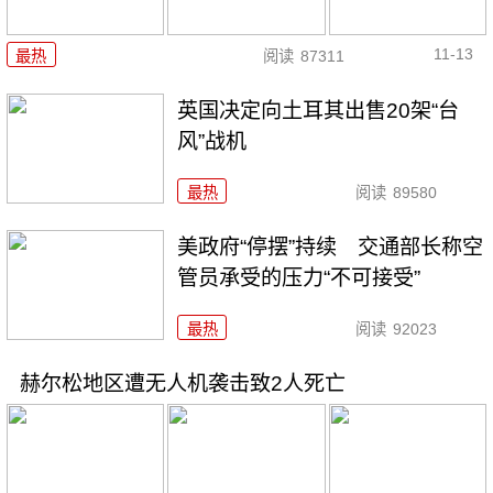
11-13
最热
阅读
87311
英国决定向土耳其出售20架“台
风”战机
最热
阅读
89580
美政府“停摆”持续 交通部长称空
管员承受的压力“不可接受”
最热
阅读
92023
赫尔松地区遭无人机袭击致2人死亡