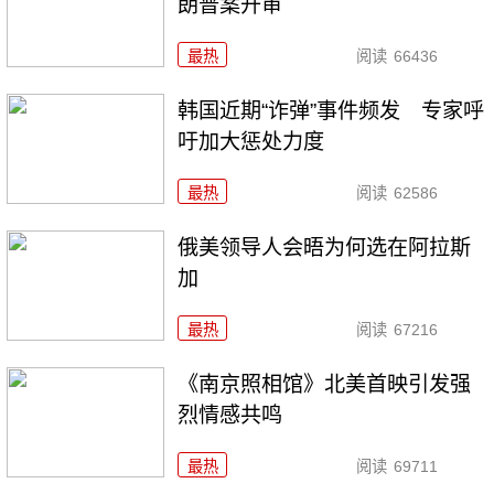
朗普案开审
最热
阅读
66436
韩国近期“诈弹”事件频发 专家呼
吁加大惩处力度
最热
阅读
62586
俄美领导人会晤为何选在阿拉斯
加
最热
阅读
67216
《南京照相馆》北美首映引发强
烈情感共鸣
最热
阅读
69711