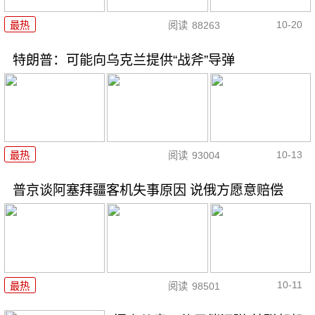
10-20
最热
阅读
88263
特朗普：可能向乌克兰提供“战斧”导弹
10-13
最热
阅读
93004
普京谈阿塞拜疆客机失事原因 说俄方愿意赔偿
10-11
最热
阅读
98501