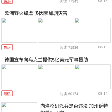
08-18
最热
阅读
77343
欧洲野火肆虐 多因素加剧灾害
08-15
最热
阅读
71936
德国宣布向乌克兰提供5亿美元军事援助
08-14
最热
阅读
60174
向洛杉矶派兵是否违法 加州诉特