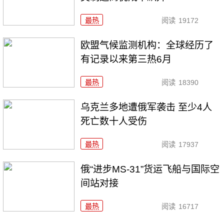
最热
阅读
19172
欧盟气候监测机构：全球经历了
有记录以来第三热6月
最热
阅读
18390
乌克兰多地遭俄军袭击 至少4人
死亡数十人受伤
最热
阅读
17937
俄“进步MS-31”货运飞船与国际空
间站对接
最热
阅读
16717