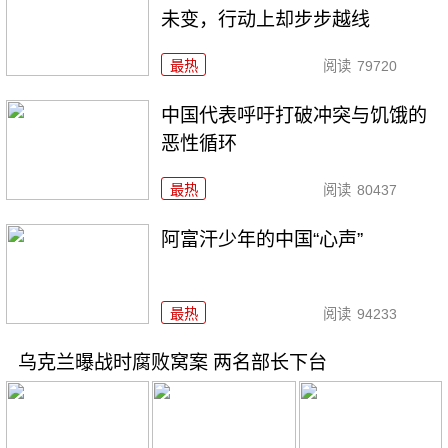
未变，行动上却步步越线
最热
阅读
79720
中国代表呼吁打破冲突与饥饿的
恶性循环
最热
阅读
80437
阿富汗少年的中国“心声”
最热
阅读
94233
乌克兰曝战时腐败窝案 两名部长下台