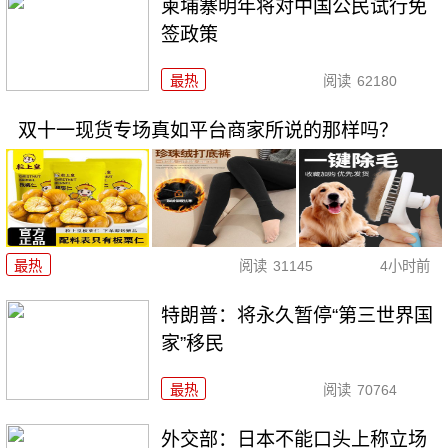
柬埔寨明年将对中国公民试行免
签政策
最热
阅读
62180
双十一现货专场真如平台商家所说的那样吗？
最热
阅读
31145
4小时前
特朗普：将永久暂停“第三世界国
家”移民
最热
阅读
70764
外交部：日本不能口头上称立场