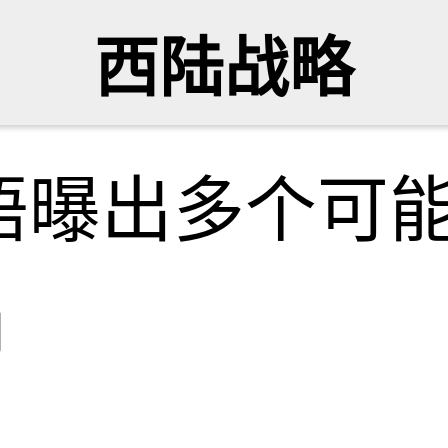
西陆战略
晤曝出多个可
网