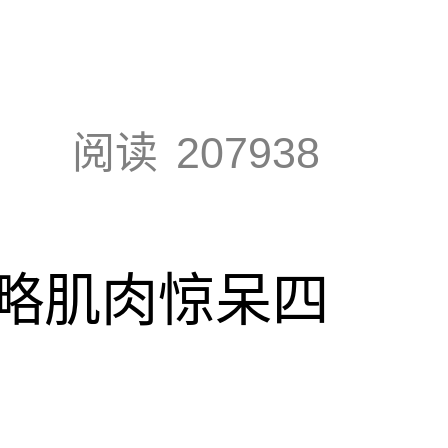
阅读
207938
略肌肉惊呆四