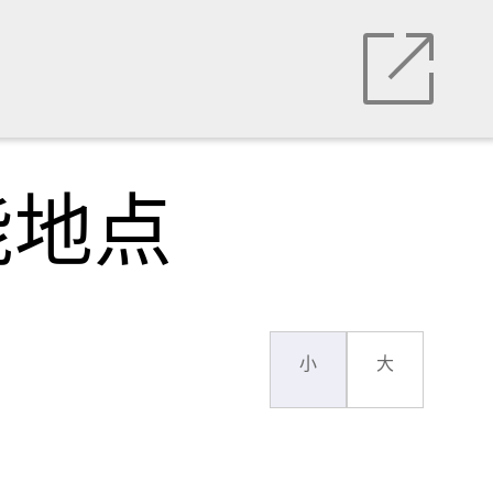
能地点
小
大