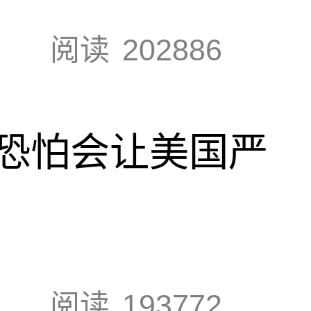
阅读
202886
恐怕会让美国严
阅读
193772