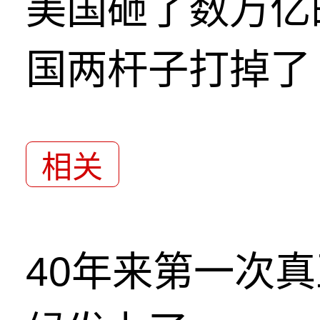
美国砸了数万亿
国两杆子打掉了
相关
40年来第一次