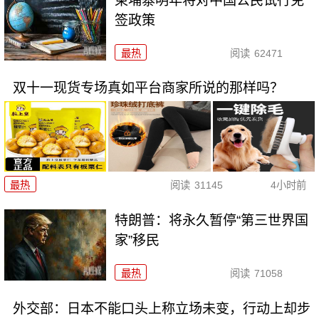
柬埔寨明年将对中国公民试行免
签政策
最热
阅读
62471
双十一现货专场真如平台商家所说的那样吗？
最热
阅读
31145
4小时前
特朗普：将永久暂停“第三世界国
家”移民
最热
阅读
71058
外交部：日本不能口头上称立场未变，行动上却步