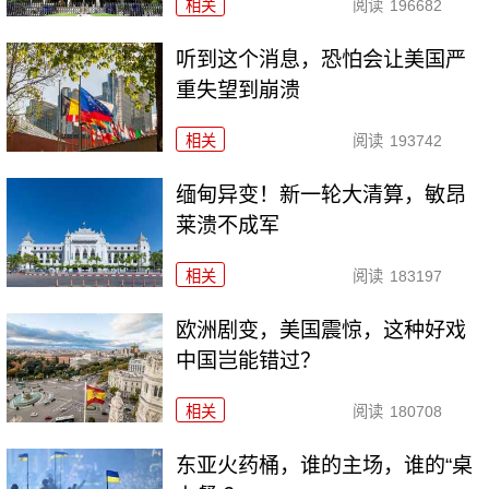
相关
阅读
196682
听到这个消息，恐怕会让美国严
重失望到崩溃
相关
阅读
193742
缅甸异变！新一轮大清算，敏昂
莱溃不成军
相关
阅读
183197
欧洲剧变，美国震惊，这种好戏
中国岂能错过？
相关
阅读
180708
东亚火药桶，谁的主场，谁的“桌