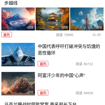
步越线
11-20
最热
阅读
79995
中国代表呼吁打破冲突与饥饿的
恶性循环
最热
阅读
80712
阿富汗少年的中国“心声”
最热
阅读
94559
乌克兰曝战时腐败窝案 两名部长下台