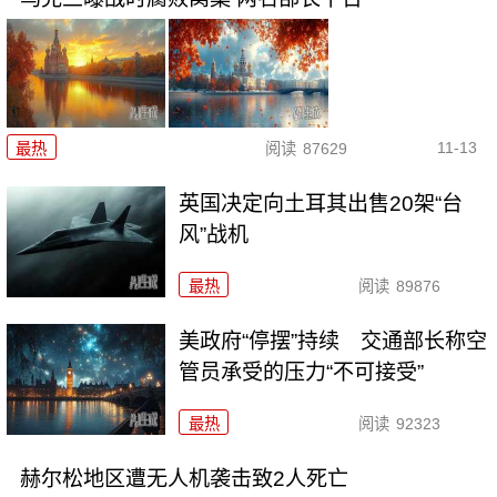
11-13
最热
阅读
87629
英国决定向土耳其出售20架“台
风”战机
最热
阅读
89876
美政府“停摆”持续 交通部长称空
管员承受的压力“不可接受”
最热
阅读
92323
赫尔松地区遭无人机袭击致2人死亡