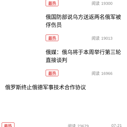
最热
阅读
19300
俄国防部说乌方送返两名俄军被
俘伤员
最热
阅读
19013
俄媒：俄乌将于本周举行第三轮
直接谈判
最热
阅读
16966
俄罗斯终止俄德军事技术合作协议
07-21
最热
阅读
23679