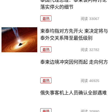
泰国代理总理：泰柬谈判将讨论
落实停火的细节
最热
阅读
33067
柬泰均指对方先开火 柬决定将与
泰外交关系降至最低级别
最热
阅读
32782
泰柬边境冲突因何而起 走向何方
最热
阅读
46925
俄失事客机上人员确认全部遇难
最热
阅读
20990