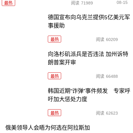
08-15
最热
阅读
71989
德国宣布向乌克兰提供5亿美元军
事援助
最热
阅读
60209
向洛杉矶派兵是否违法 加州诉特
朗普案开审
最热
阅读
66488
韩国近期“诈弹”事件频发 专家呼
吁加大惩处力度
最热
阅读
62623
俄美领导人会晤为何选在阿拉斯加