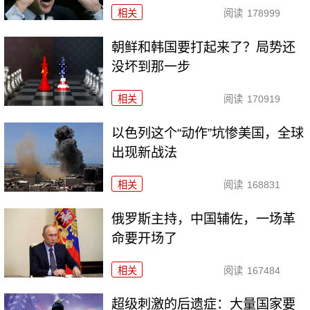
相关
阅读
178999
朝鲜和韩国要打起来了？局势还
没坏到那一步
相关
阅读
170919
以色列这个“动作”坑惨美国，全球
出现新战法
相关
阅读
168831
俄罗斯主持，中国辅佐，一场革
命要开场了
相关
阅读
167484
超级刺激的后遗症：大量国家要