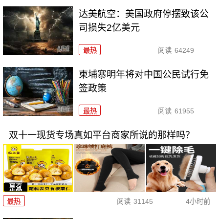
达美航空：美国政府停摆致该公
司损失2亿美元
最热
阅读
64249
柬埔寨明年将对中国公民试行免
签政策
最热
阅读
61955
双十一现货专场真如平台商家所说的那样吗？
最热
阅读
31145
4小时前