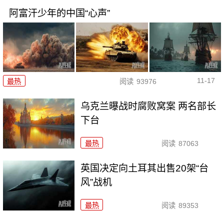
阿富汗少年的中国“心声”
11-17
最热
阅读
93976
乌克兰曝战时腐败窝案 两名部长
下台
最热
阅读
87063
英国决定向土耳其出售20架“台
风”战机
最热
阅读
89353