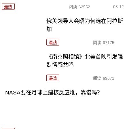
08-12
最热
阅读
62552
俄美领导人会晤为何选在阿拉斯
加
最热
阅读
67175
《南京照相馆》北美首映引发强
烈情感共鸣
最热
阅读
69671
NASA要在月球上建核反应堆，靠谱吗？