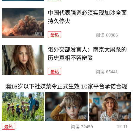
中国代表强调必须实现加沙全面
持久停火
最热
阅读
69886
俄外交部发言人：南京大屠杀的
历史真相不容辩驳
最热
阅读
65441
澳16岁以下社媒禁令正式生效 10家平台承诺合规
12-11
最热
阅读
72459