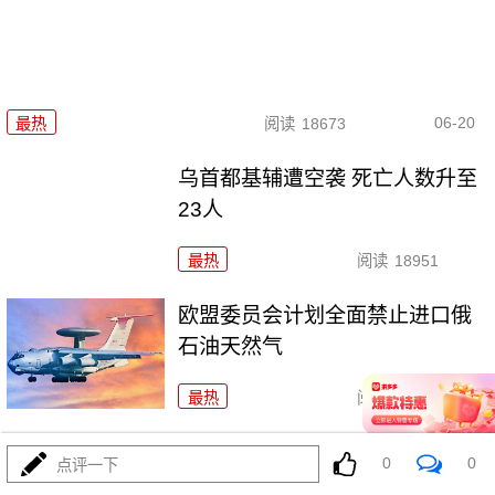
06-20
最热
阅读
18673
乌首都基辅遭空袭 死亡人数升至
23人
最热
阅读
18951
欧盟委员会计划全面禁止进口俄
石油天然气
最热
阅读
18574
外交部：全力做好在伊、以中国公民安全保护工作
0
0
点评一下