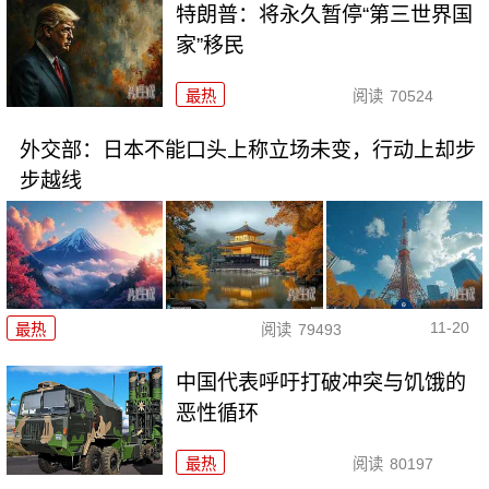
特朗普：将永久暂停“第三世界国
家”移民
最热
阅读
70524
外交部：日本不能口头上称立场未变，行动上却步
步越线
11-20
最热
阅读
79493
中国代表呼吁打破冲突与饥饿的
恶性循环
最热
阅读
80197