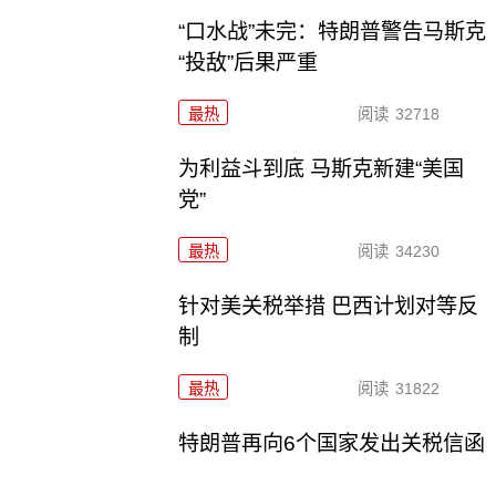
“口水战”未完：特朗普警告马斯克
“投敌”后果严重
最热
阅读
32718
为利益斗到底 马斯克新建“美国
党”
最热
阅读
34230
针对美关税举措 巴西计划对等反
制
最热
阅读
31822
特朗普再向6个国家发出关税信函