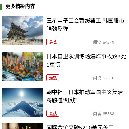
更多精彩内容
三星电子工会暂缓罢工 韩国股市
强劲反弹
最热
阅读
54249
日本自卫队训练场爆炸事故致3死
1重伤
最热
阅读
52316
朝中社：日本推动军国主义复活
将触碰“红线”
最热
阅读
65588
国际金价突破5200美元关口