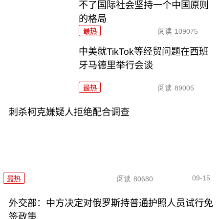
不了国际社会坚持一个中国原则
的格局
最热
阅读
109075
中美就TikTok等经贸问题在西班
牙马德里举行会谈
最热
阅读
89005
刺杀柯克嫌疑人拒绝配合调查
09-15
最热
阅读
80680
外交部：中方决定对俄罗斯持普通护照人员试行免
签政策