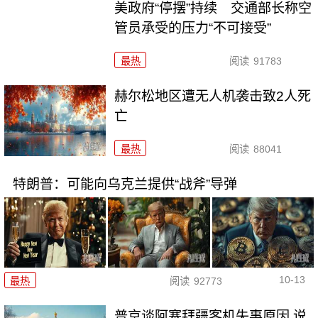
美政府“停摆”持续 交通部长称空
管员承受的压力“不可接受”
最热
阅读
91783
赫尔松地区遭无人机袭击致2人死
亡
最热
阅读
88041
特朗普：可能向乌克兰提供“战斧”导弹
10-13
最热
阅读
92773
普京谈阿塞拜疆客机失事原因 说