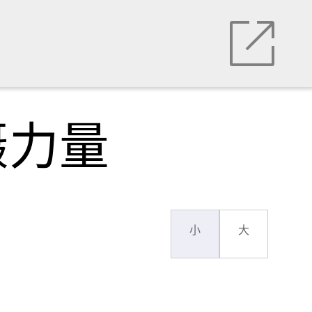
慑力量
小
大