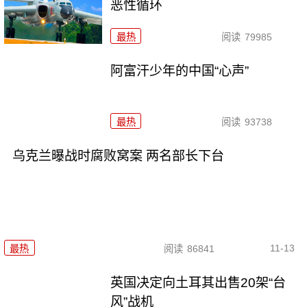
恶性循环
最热
阅读
79985
阿富汗少年的中国“心声”
最热
阅读
93738
乌克兰曝战时腐败窝案 两名部长下台
11-13
最热
阅读
86841
英国决定向土耳其出售20架“台
风”战机