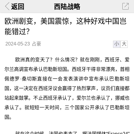
返回
西陆战略
欧洲剧变，美国震惊，这种好戏中国岂
能错过？
小
大
2024-05-23
占豪
欧洲真的变天了？什么情况？就在刚刚，西班牙、爱
尔兰高调宣布承认巴勒斯坦国。西班牙干得非常漂亮，首相
佩德罗·桑切斯直接在一会发表演讲中宣布承认巴勒斯坦
国，这一决定在西班牙议会赢得了热烈掌声，议员们直接都
站起来鼓掌。不止西班牙承认了，爱尔兰也承认了，挪威也
承认了。就短短一天时间，三个国家公开承认了巴勒斯坦
国。
就在这个时候，法国也表态了。据法国媒体“France24”