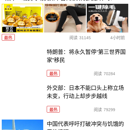
最热
阅读
31145
4小时前
特朗普：将永久暂停“第三世界国
家”移民
最热
阅读
70284
外交部：日本不能口头上称立场
未变，行动上却步步越线
最热
阅读
79299
中国代表呼吁打破冲突与饥饿的