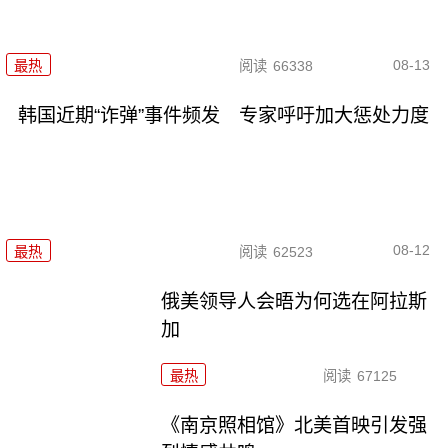
08-13
最热
阅读
66338
韩国近期“诈弹”事件频发 专家呼吁加大惩处力度
08-12
最热
阅读
62523
俄美领导人会晤为何选在阿拉斯
加
最热
阅读
67125
《南京照相馆》北美首映引发强