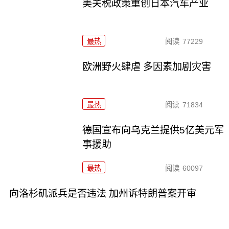
美关税政策重创日本汽车产业
最热
阅读
77229
欧洲野火肆虐 多因素加剧灾害
最热
阅读
71834
德国宣布向乌克兰提供5亿美元军
事援助
最热
阅读
60097
向洛杉矶派兵是否违法 加州诉特朗普案开审