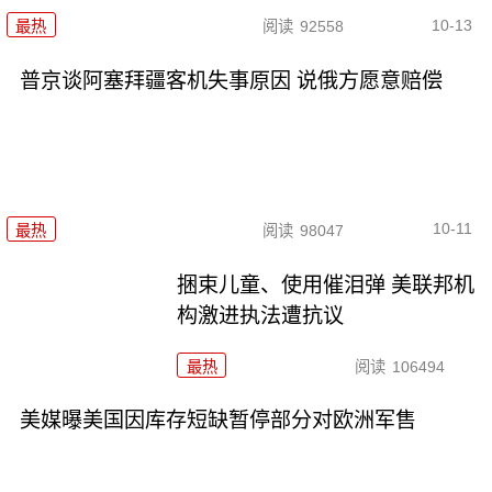
10-13
最热
阅读
92558
普京谈阿塞拜疆客机失事原因 说俄方愿意赔偿
10-11
最热
阅读
98047
捆束儿童、使用催泪弹 美联邦机
构激进执法遭抗议
最热
阅读
106494
美媒曝美国因库存短缺暂停部分对欧洲军售