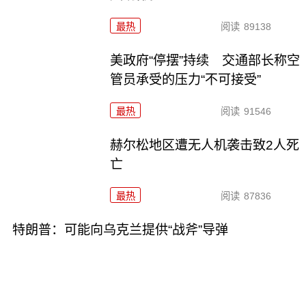
最热
阅读
89138
美政府“停摆”持续 交通部长称空
管员承受的压力“不可接受”
最热
阅读
91546
赫尔松地区遭无人机袭击致2人死
亡
最热
阅读
87836
特朗普：可能向乌克兰提供“战斧”导弹