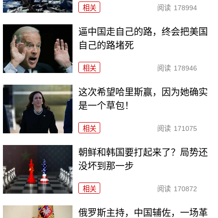
相关
阅读
178994
逼中国走自己的路，终会把美国
自己的路堵死
相关
阅读
178946
这次希望哈里斯赢，因为她确实
是一个草包！
相关
阅读
171075
朝鲜和韩国要打起来了？局势还
没坏到那一步
相关
阅读
170872
俄罗斯主持，中国辅佐，一场革