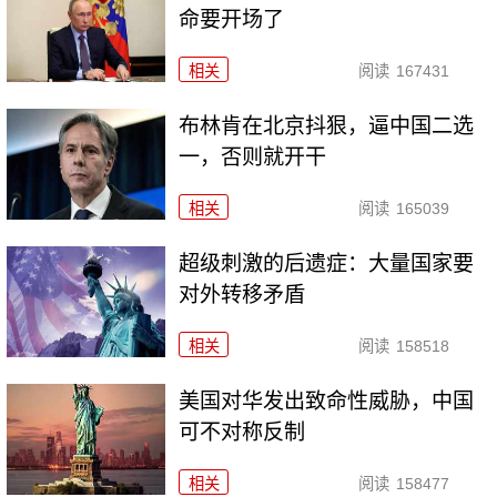
命要开场了
相关
阅读
167431
布林肯在北京抖狠，逼中国二选
一，否则就开干
相关
阅读
165039
超级刺激的后遗症：大量国家要
对外转移矛盾
相关
阅读
158518
美国对华发出致命性威胁，中国
可不对称反制
相关
阅读
158477