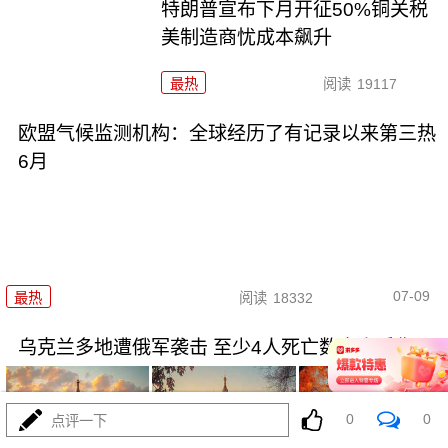
特朗普宣布下月开征50%铜关税
美制造商忧成本飙升
最热
阅读
19117
欧盟气候监测机构：全球经历了有记录以来第三热
6月
07-09
最热
阅读
18332
乌克兰多地遭俄军袭击 至少4人死亡数十人受伤
0
0
点评一下