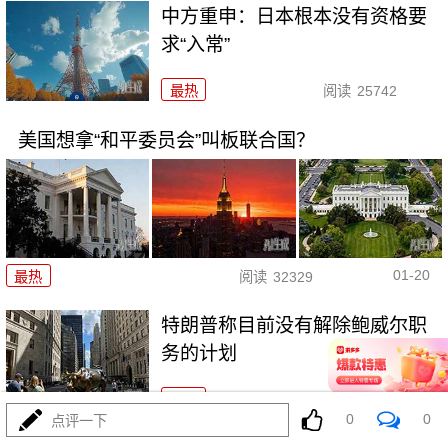
中方重申：日本根本没有资格要
求“入常”
最热
阅读
25742
美国想拿“和平委员会”叫板联合国？
01-20
最热
阅读
32329
特朗普称目前没有解除鲍威尔职
务的计划
最热
阅读
23805
0
0
点评一下