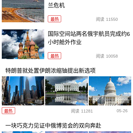
兰危机
最热
阅读
11550
国际空间站两名俄宇航员完成约6
小时舱外作业
最热
阅读
10058
特朗普就处置伊朗浓缩铀提出新选项
05-26
最热
阅读
11281
一块巧克力见证中俄博览会的双向奔赴