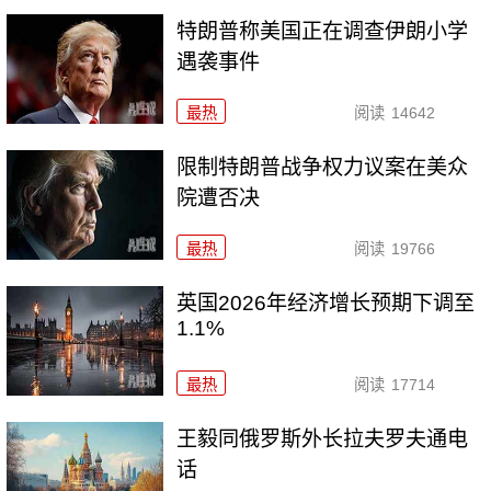
特朗普称美国正在调查伊朗小学
遇袭事件
最热
阅读
14642
限制特朗普战争权力议案在美众
院遭否决
最热
阅读
19766
英国2026年经济增长预期下调至
1.1%
最热
阅读
17714
王毅同俄罗斯外长拉夫罗夫通电
话