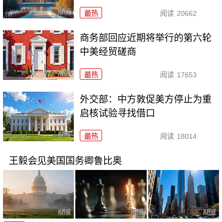
最热
阅读
20662
商务部回应近期将举行的第六轮
中美经贸磋商
最热
阅读
17653
外交部：中方敦促美方停止为重
启核试验寻找借口
最热
阅读
18014
王毅会见美国国务卿鲁比奥