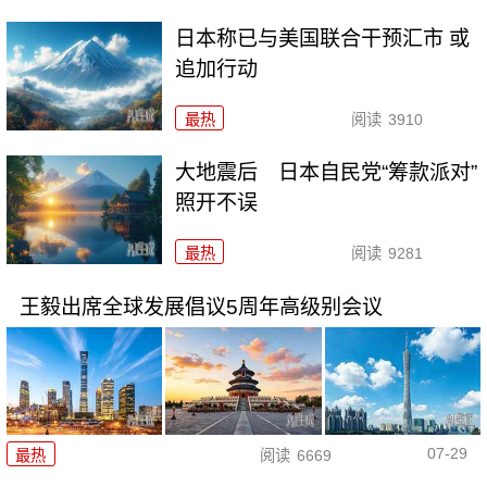
日本称已与美国联合干预汇市 或
追加行动
最热
阅读
3910
大地震后 日本自民党“筹款派对”
照开不误
最热
阅读
9281
王毅出席全球发展倡议5周年高级别会议
07-29
最热
阅读
6669