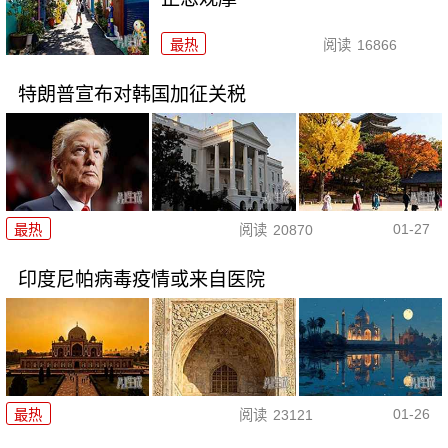
最热
阅读
16866
特朗普宣布对韩国加征关税
01-27
最热
阅读
20870
印度尼帕病毒疫情或来自医院
01-26
最热
阅读
23121