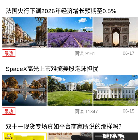
法国央行下调2026年经济增长预期至0.5%
06-17
最热
阅读
9161
SpaceX高光上市难掩美股泡沫担忧
06-15
最热
阅读
11347
双十一现货专场真如平台商家所说的那样吗？