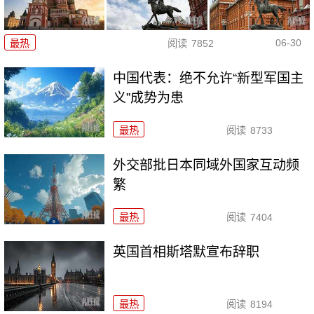
06-30
最热
阅读
7852
中国代表：绝不允许“新型军国主
义”成势为患
最热
阅读
8733
外交部批日本同域外国家互动频
繁
最热
阅读
7404
英国首相斯塔默宣布辞职
最热
阅读
8194