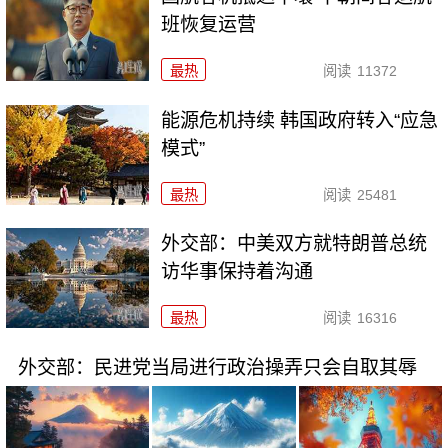
班恢复运营
最热
阅读
11372
能源危机持续 韩国政府转入“应急
模式”
最热
阅读
25481
外交部：中美双方就特朗普总统
访华事保持着沟通
最热
阅读
16316
外交部：民进党当局进行政治操弄只会自取其辱