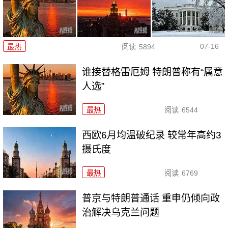
07-16
最热
阅读
5894
谁接替格雷厄姆 特朗普称有“属意
人选”
最热
阅读
6544
西欧6月均温破纪录 较常年高约3
摄氏度
最热
阅读
6769
普京与特朗普通话 重申仍倾向政
治解决乌克兰问题