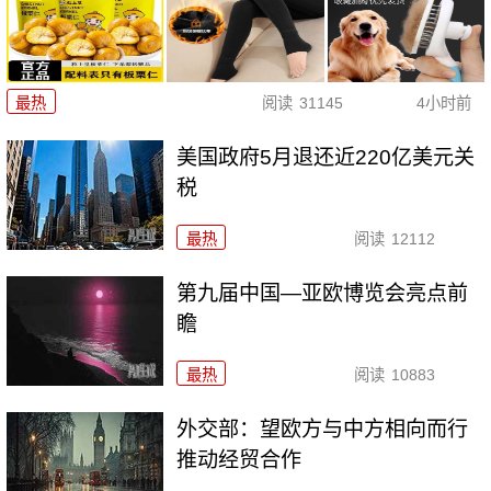
最热
阅读
31145
4小时前
美国政府5月退还近220亿美元关
税
最热
阅读
12112
第九届中国—亚欧博览会亮点前
瞻
最热
阅读
10883
外交部：望欧方与中方相向而行
推动经贸合作