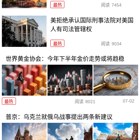
最热
阅读
7454
美拒绝承认国际刑事法院对美国
人有司法管辖权
最热
阅读
9034
世界黄金协会：今年下半年金价走势或将趋稳
07-02
最热
阅读
8021
普京：乌克兰就俄乌战事提出两条新建议