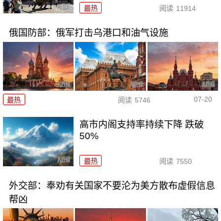
最热
阅读
11914
俄国防部：俄军打击乌港口和油气设施
07-20
最热
阅读
5746
高市内阁支持率持续下降 跌破
50%
最热
阅读
7550
外交部：奉劝有关国家不要沦为美方散布虚假信息
帮凶