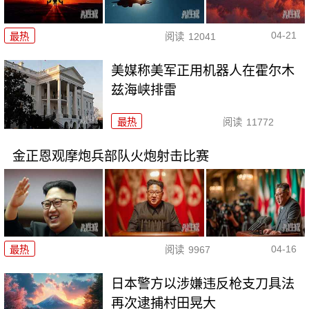
04-21
最热
阅读
12041
美媒称美军正用机器人在霍尔木
兹海峡排雷
最热
阅读
11772
金正恩观摩炮兵部队火炮射击比赛
04-16
最热
阅读
9967
日本警方以涉嫌违反枪支刀具法
再次逮捕村田晃大