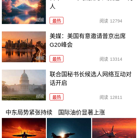
人
最热
阅读
12794
美媒：美国有意邀请普京出席
G20峰会
最热
阅读
13314
联合国秘书长候选人网络互动对
话开启
最热
阅读
12811
中东局势紧张持续 国际油价显著上涨