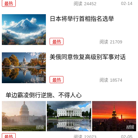
02-14
最热
阅读
24452
日本将举行首相指名选举
最热
阅读
21709
美俄同意恢复高级别军事对话
最热
阅读
18574
单边霸凌倒行逆施、不得人心
02-05
最热
阅读
22073