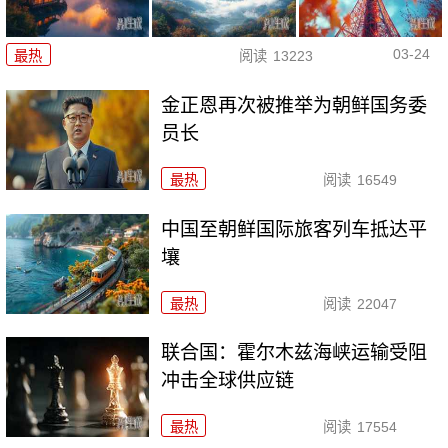
03-24
最热
阅读
13223
金正恩再次被推举为朝鲜国务委
员长
最热
阅读
16549
中国至朝鲜国际旅客列车抵达平
壤
最热
阅读
22047
联合国：霍尔木兹海峡运输受阻
冲击全球供应链
最热
阅读
17554