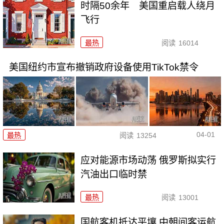
时隔50余年 美国重启载人绕月
飞行
最热
阅读
16014
美国纽约市宣布撤销政府设备使用TikTok禁令
04-01
最热
阅读
13254
应对能源市场动荡 俄罗斯拟实行
汽油出口临时禁
最热
阅读
13001
国航客机抵达平壤 中朝间客运航