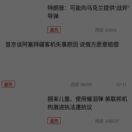
特朗普：可能向乌克兰提供“战斧”
导弹
最热
阅读
92601
普京谈阿塞拜疆客机失事原因 说俄方愿意赔偿
10-11
最热
阅读
98090
捆束儿童、使用催泪弹 美联邦机
构激进执法遭抗议
最热
阅读
106537