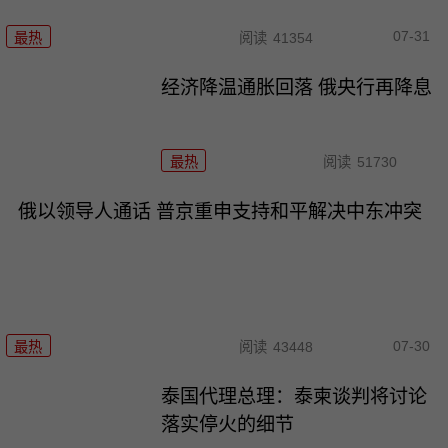
07-31
最热
阅读
41354
经济降温通胀回落 俄央行再降息
最热
阅读
51730
俄以领导人通话 普京重申支持和平解决中东冲突
07-30
最热
阅读
43448
泰国代理总理：泰柬谈判将讨论
落实停火的细节