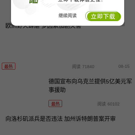
最热
阅读
77236
继续阅读
欧洲野火肆虐 多因素加剧灾害
08-15
最热
阅读
71840
德国宣布向乌克兰提供5亿美元军
事援助
最热
阅读
60102
向洛杉矶派兵是否违法 加州诉特朗普案开审