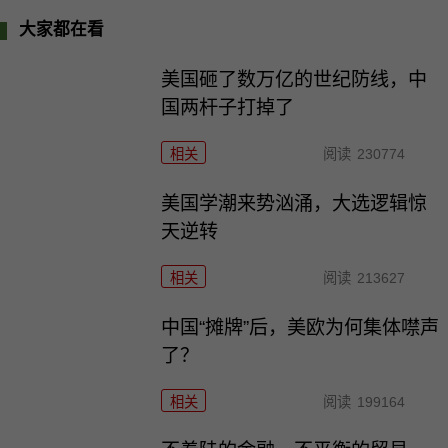
大家都在看
美国砸了数万亿的世纪防线，中
国两杆子打掉了
相关
阅读
230774
美国学潮来势汹涌，大选逻辑惊
天逆转
相关
阅读
213627
中国“摊牌”后，美欧为何集体噤声
了？
相关
阅读
199164