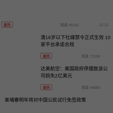
12-12
最热
阅读
65231
澳16岁以下社媒禁令正式生效 10
家平台承诺合规
最热
阅读
72190
达美航空：美国政府停摆致该公
司损失2亿美元
最热
阅读
64083
柬埔寨明年将对中国公民试行免签政策