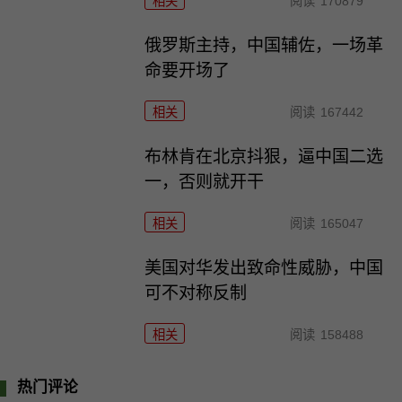
相关
阅读
170879
俄罗斯主持，中国辅佐，一场革
命要开场了
相关
阅读
167442
布林肯在北京抖狠，逼中国二选
一，否则就开干
相关
阅读
165047
美国对华发出致命性威胁，中国
可不对称反制
相关
阅读
158488
热门评论