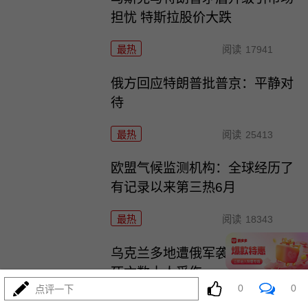
担忧 特斯拉股价大跌
最热
阅读
17941
俄方回应特朗普批普京：平静对
待
最热
阅读
25413
欧盟气候监测机构：全球经历了
有记录以来第三热6月
最热
阅读
18343
乌克兰多地遭俄军袭击 至少4人
死亡数十人受伤
0
0
点评一下
最热
阅读
17877