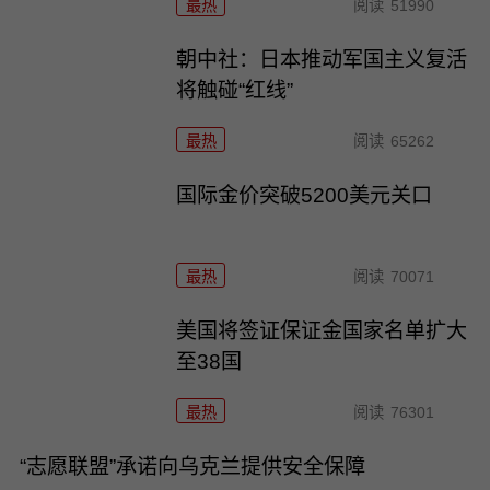
最热
阅读
51990
朝中社：日本推动军国主义复活
将触碰“红线”
最热
阅读
65262
国际金价突破5200美元关口
最热
阅读
70071
美国将签证保证金国家名单扩大
至38国
最热
阅读
76301
“志愿联盟”承诺向乌克兰提供安全保障