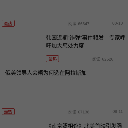
08-13
最热
阅读
66347
韩国近期“诈弹”事件频发 专家呼
吁加大惩处力度
最热
阅读
62526
俄美领导人会晤为何选在阿拉斯加
08-11
最热
阅读
67138
《南京照相馆》北美首映引发强