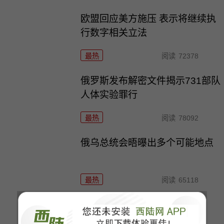
欧盟回应美方施压 表示将继续执
行数字相关立法
最热
阅读
72378
俄罗斯发布解密文件揭示731部队
人体实验罪行
最热
阅读
78092
俄乌总统会晤曝出多个可能地点
最热
阅读
65118
美关税政策重创日本汽车产业