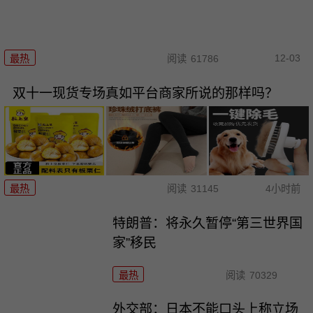
12-03
最热
阅读
61786
双十一现货专场真如平台商家所说的那样吗？
最热
阅读
31145
4小时前
特朗普：将永久暂停“第三世界国
家”移民
最热
阅读
70329
外交部：日本不能口头上称立场