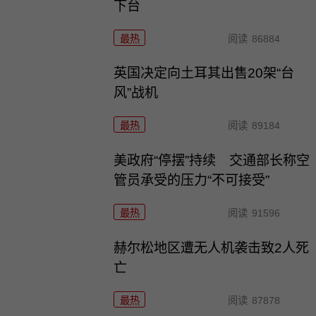
下台
最热
阅读
86884
英国决定向土耳其出售20架“台
风”战机
最热
阅读
89184
美政府“停摆”持续 交通部长称空
管员承受的压力“不可接受”
最热
阅读
91596
赫尔松地区遭无人机袭击致2人死
亡
最热
阅读
87878