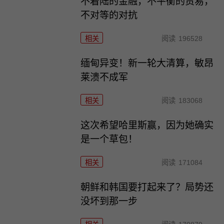
不着陆的金融，不平衡的贸易，
不对等的对抗
相关
阅读
196528
缅甸异变！新一轮大清算，敏昂
莱溃不成军
相关
阅读
183068
这次希望哈里斯赢，因为她确实
是一个草包！
相关
阅读
171084
朝鲜和韩国要打起来了？局势还
没坏到那一步