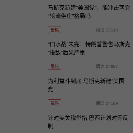
马斯克新建“美国党”，能冲击两党
“轮流坐庄”格局吗
最热
阅读
23618
“口水战”未完：特朗普警告马斯克
“投敌”后果严重
最热
阅读
32697
为利益斗到底 马斯克新建“美国
党”
最热
阅读
34189
针对美关税举措 巴西计划对等反
制