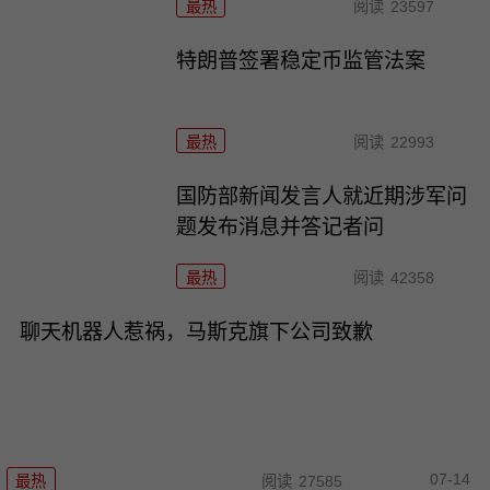
最热
阅读
23597
特朗普签署稳定币监管法案
最热
阅读
22993
国防部新闻发言人就近期涉军问
题发布消息并答记者问
最热
阅读
42358
聊天机器人惹祸，马斯克旗下公司致歉
07-14
最热
阅读
27585