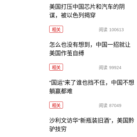
美国打压中国芯片和汽车的阴
谋，被以色列揭穿
相关
阅读
100613
怎么也没有想到，中国一招就让
美国作茧自缚
相关
阅读
99924
“国运”来了谁也挡不住，中国不想
躺赢都难
相关
阅读
87049
沙利文访华“新瓶装旧酒”，美国黔
驴技穷