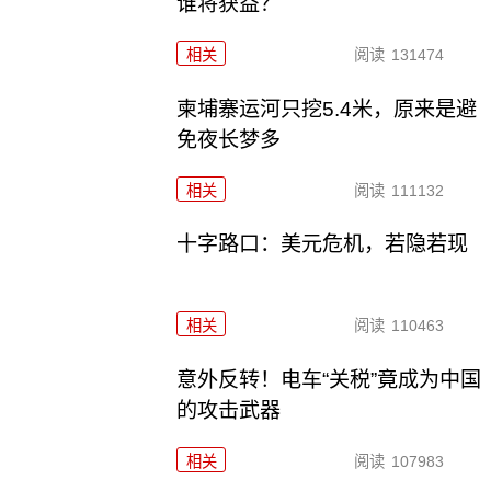
谁将获益？
相关
阅读
131474
柬埔寨运河只挖5.4米，原来是避
免夜长梦多
相关
阅读
111132
十字路口：美元危机，若隐若现
相关
阅读
110463
意外反转！电车“关税”竟成为中国
的攻击武器
相关
阅读
107983