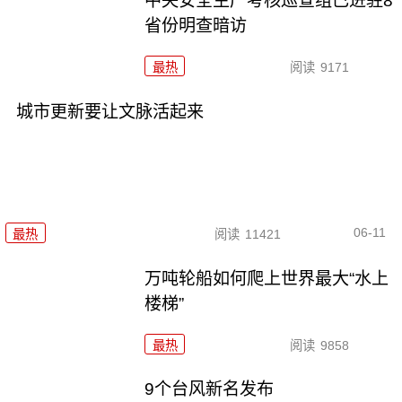
中央安全生产考核巡查组已进驻8
省份明查暗访
最热
阅读
9171
城市更新要让文脉活起来
06-11
最热
阅读
11421
万吨轮船如何爬上世界最大“水上
楼梯”
最热
阅读
9858
9个台风新名发布