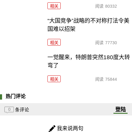
相关
阅读
80332
“大国竞争”战略的不对称打法令美
国难以招架
相关
阅读
77730
一觉醒来，特朗普突然180度大转
弯了
相关
阅读
75844
热门评论
登陆
0
条评论
我来说两句