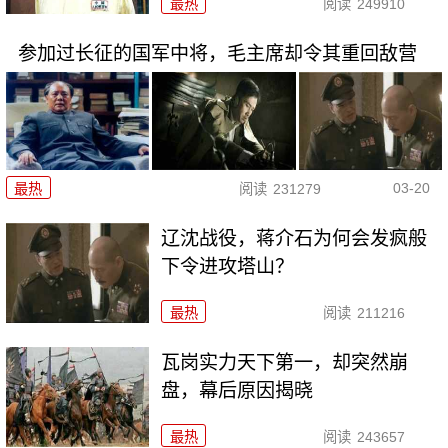
最热
阅读
249910
参加过长征的国军中将，毛主席却令其重回敌营
03-20
最热
阅读
231279
辽沈战役，蒋介石为何会发疯般
下令进攻塔山？
最热
阅读
211216
瓦岗实力天下第一，却突然崩
盘，幕后原因揭晓
最热
阅读
243657