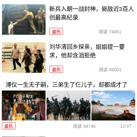
新兵入朝一战封神，毙敌近3百人
创最高纪录
最热
阅读
74051
刘华清回乡探亲，姐姐提一要
求，他却含泪拒绝
最热
阅读
56001
溥仪一生无子嗣，三弟生了仨儿子，却都成才了
12-07
最热
阅读
58746