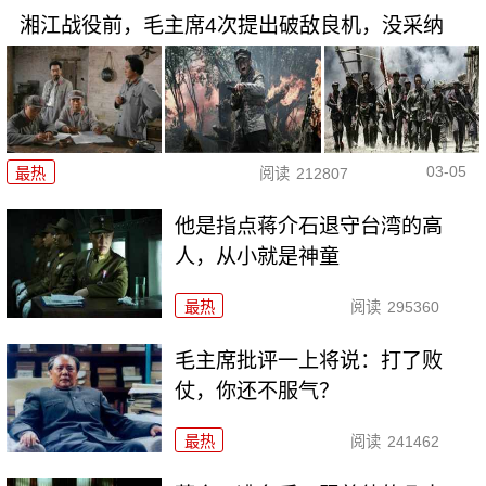
湘江战役前，毛主席4次提出破敌良机，没采纳
03-05
最热
阅读
212807
他是指点蒋介石退守台湾的高
人，从小就是神童
最热
阅读
295360
毛主席批评一上将说：打了败
仗，你还不服气？
最热
阅读
241462