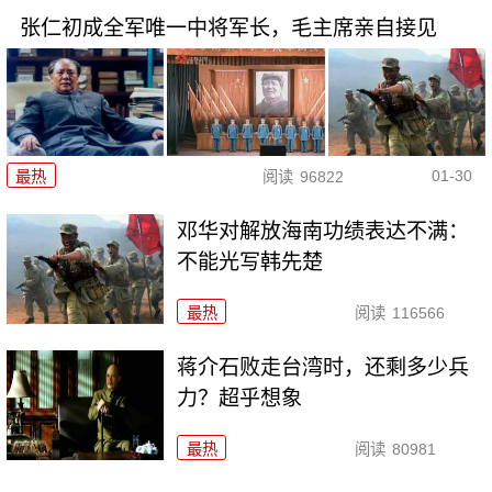
张仁初成全军唯一中将军长，毛主席亲自接见
01-30
最热
阅读
96822
邓华对解放海南功绩表达不满：
不能光写韩先楚
最热
阅读
116566
蒋介石败走台湾时，还剩多少兵
力？超乎想象
最热
阅读
80981