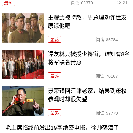
12-21
最热
阅读
63370
王耀武被特赦，周总理劝许世友
原谅他吧
最热
阅读
85784
谭友林只被授少将衔，谁知有8名
将军联名请愿
最热
阅读
70167
聂荣臻回江津老家，结果到母校
参观时却很失望
最热
阅读
57779
毛主席临终前发出19字绝密电报，徐帅落泪了