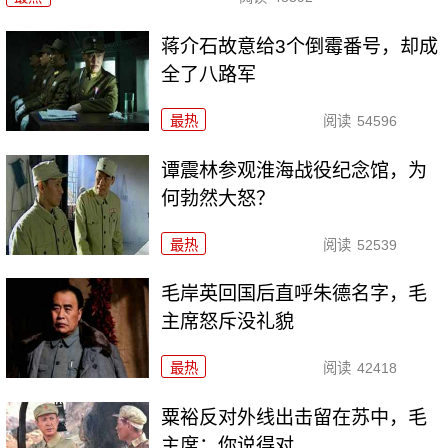
蒋介石故意给3个倒霉番号，却成
全了八路军
最热
阅读
54596
谭震林参观淮海战役纪念馆，为
何勃然大怒？
最热
阅读
52539
毛岸英回国后直呼朱德名字，毛
主席怒斥没礼貌
最热
阅读
42418
粟裕反对外线出击留在苏中，毛
主席：你说得对