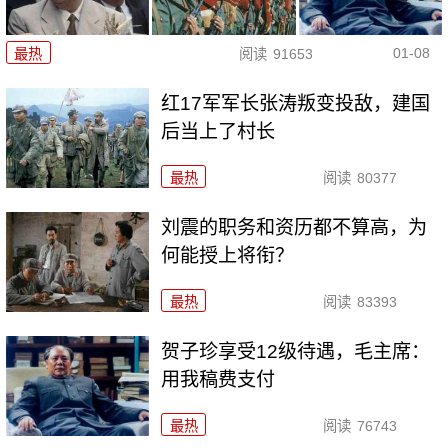
01-08
最热
阅读
91653
红17军军长张涛叛变投敌，建国
后当上了村长
最热
阅读
80377
刘震的职务和资历都不算高，为
何能授上将衔？
最热
阅读
83393
贺子珍享受12级待遇，毛主席：
用我稿费支付
最热
阅读
76743