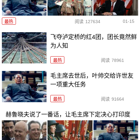
01-15
最热
阅读
127634
飞夺泸定桥的红4团，团长竟然鲜
为人知
最热
阅读
78961
毛主席去世后，叶帅交给许世友
一项重大任务
最热
阅读
91664
赫鲁晓夫说了一番话，让毛主席下定决心打印度