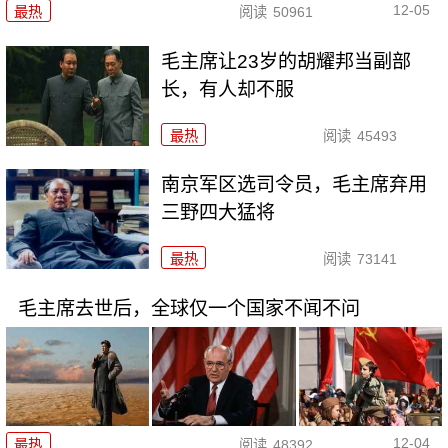
12-05
最热
阅读
50961
毛主席让23岁的胡耀邦当副部
长，有人却不服
最热
阅读
45493
南京军区选司令员，毛主席弃用
三野四大猛将
最热
阅读
73141
毛主席去世后，全球仅一个国家不闻不问
12-04
最热
阅读
48392