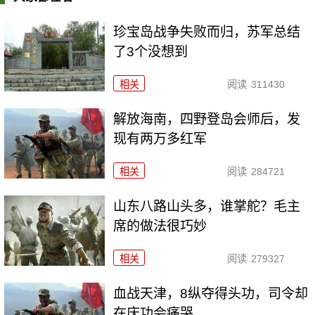
珍宝岛战争失败而归，苏军总结
了3个没想到
相关
阅读
311430
解放海南，四野登岛会师后，发
现有两万多红军
相关
阅读
284721
山东八路山头多，谁掌舵？毛主
席的做法很巧妙
相关
阅读
279327
血战天津，8纵夺得头功，司令却
在庆功会痛哭