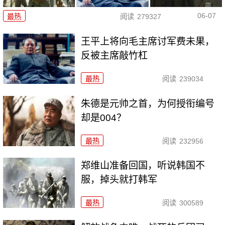
06-07
最热
阅读
279327
王平上将向毛主席讨军费未果，
反被主席敲竹杠
最热
阅读
239034
朱德是元帅之首，为何授衔编号
却是004？
最热
阅读
232956
郑维山准备回国，听说韩国不
服，掉头就打韩军
最热
阅读
300589