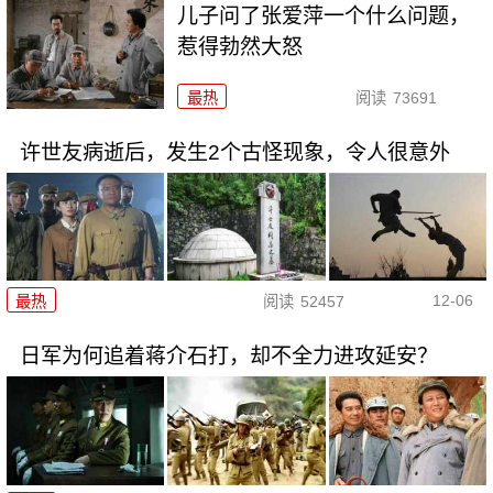
儿子问了张爱萍一个什么问题，
惹得勃然大怒
最热
阅读
73691
许世友病逝后，发生2个古怪现象，令人很意外
12-06
最热
阅读
52457
日军为何追着蒋介石打，却不全力进攻延安？