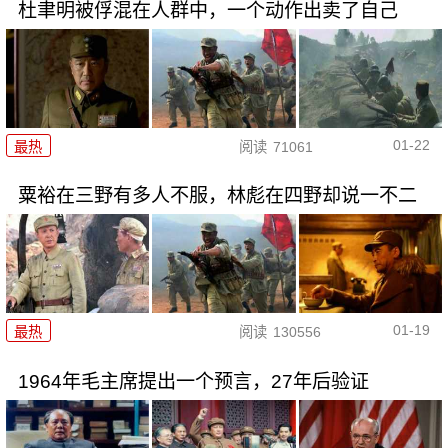
杜聿明被俘混在人群中，一个动作出卖了自己
01-22
最热
阅读
71061
粟裕在三野有多人不服，林彪在四野却说一不二
01-19
最热
阅读
130556
1964年毛主席提出一个预言，27年后验证