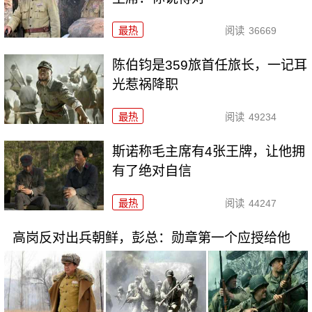
最热
阅读
36669
陈伯钧是359旅首任旅长，一记耳
光惹祸降职
最热
阅读
49234
斯诺称毛主席有4张王牌，让他拥
有了绝对自信
最热
阅读
44247
高岗反对出兵朝鲜，彭总：勋章第一个应授给他