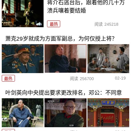
蒋介石逃台后，跟着他的几十万
溃兵嚷着要结婚
最热
阅读
245218
萧克29岁就成为方面军副总，为何仅授上将？
02-19
最热
阅读
256700
叶剑英向中央提出要求更改排名，邓公：不同意