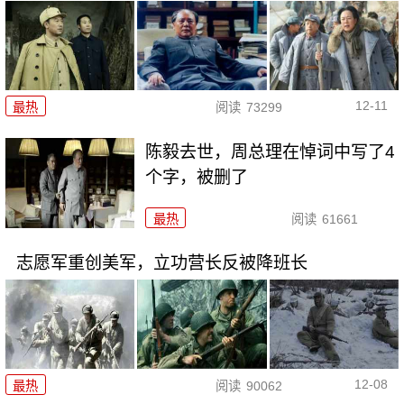
12-11
最热
阅读
73299
陈毅去世，周总理在悼词中写了4
个字，被删了
最热
阅读
61661
志愿军重创美军，立功营长反被降班长
12-08
最热
阅读
90062