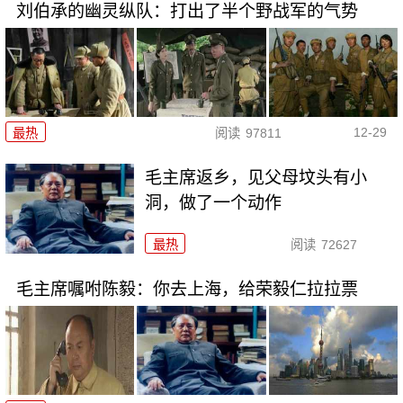
刘伯承的幽灵纵队：打出了半个野战军的气势
12-29
最热
阅读
97811
毛主席返乡，见父母坟头有小
洞，做了一个动作
最热
阅读
72627
毛主席嘱咐陈毅：你去上海，给荣毅仁拉拉票