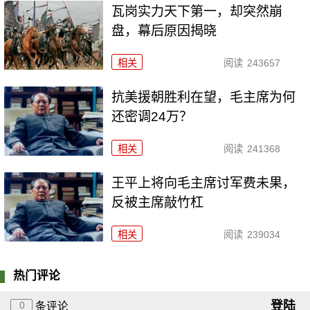
瓦岗实力天下第一，却突然崩
盘，幕后原因揭晓
相关
阅读
243657
抗美援朝胜利在望，毛主席为何
还密调24万？
相关
阅读
241368
王平上将向毛主席讨军费未果，
反被主席敲竹杠
相关
阅读
239034
热门评论
登陆
0
条评论