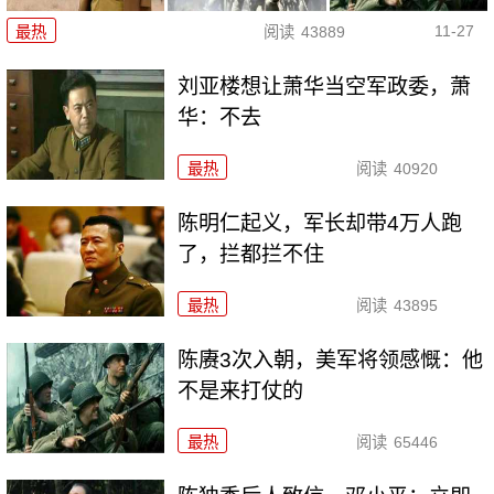
11-27
最热
阅读
43889
刘亚楼想让萧华当空军政委，萧
华：不去
最热
阅读
40920
陈明仁起义，军长却带4万人跑
了，拦都拦不住
最热
阅读
43895
陈赓3次入朝，美军将领感慨：他
不是来打仗的
最热
阅读
65446