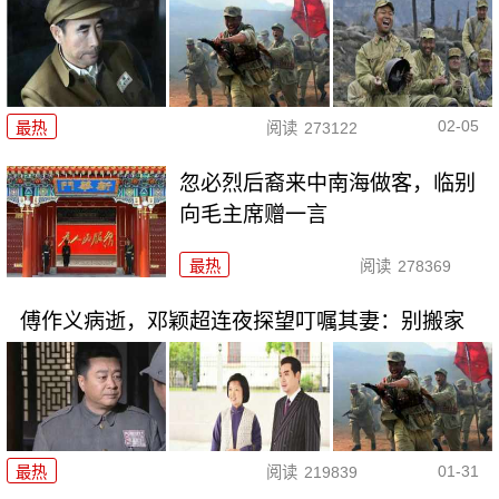
02-05
最热
阅读
273122
忽必烈后裔来中南海做客，临别
向毛主席赠一言
最热
阅读
278369
傅作义病逝，邓颖超连夜探望叮嘱其妻：别搬家
01-31
最热
阅读
219839