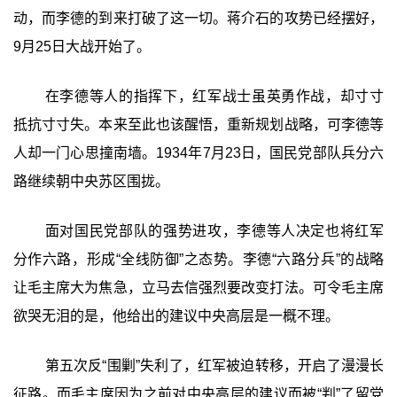
动，而李德的到来打破了这一切。蒋介石的攻势已经摆好，
9月25日大战开始了。
在李德等人的指挥下，红军战士虽英勇作战，却寸寸
抵抗寸寸失。本来至此也该醒悟，重新规划战略，可李德等
人却一门心思撞南墙。1934年7月23日，国民党部队兵分六
路继续朝中央苏区围拢。
面对国民党部队的强势进攻，李德等人决定也将红军
分作六路，形成“全线防御”之态势。李德“六路分兵”的战略
让毛主席大为焦急，立马去信强烈要改变打法。可令毛主席
欲哭无泪的是，他给出的建议中央高层是一概不理。
第五次反“围剿”失利了，红军被迫转移，开启了漫漫长
征路。而毛主席因为之前对中央高层的建议而被“判”了留党