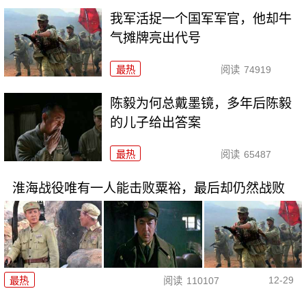
我军活捉一个国军军官，他却牛
气摊牌亮出代号
最热
阅读
74919
陈毅为何总戴墨镜，多年后陈毅
的儿子给出答案
最热
阅读
65487
淮海战役唯有一人能击败粟裕，最后却仍然战败
12-29
最热
阅读
110107