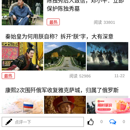
陈独秀后人致信，邓小平：立即
保护陈独秀墓
最热
阅读
33801
秦始皇为何用朕自称？拆开“朕”字，大有深意
11-22
最热
阅读
52986
康熙2次围歼俄军收复雅克萨城，归属了俄罗斯
0
0
点评一下
11-22
最热
阅读
46348