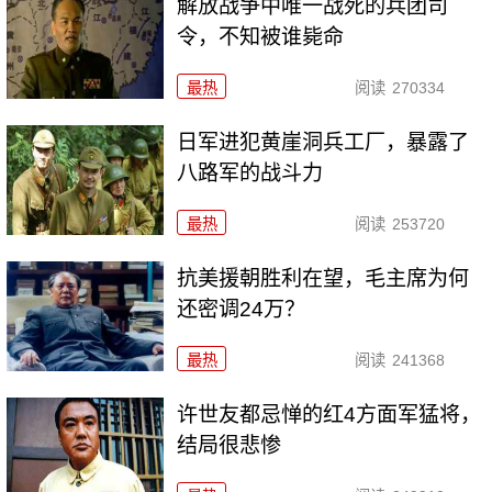
解放战争中唯一战死的兵团司
令，不知被谁毙命
最热
阅读
270334
日军进犯黄崖洞兵工厂，暴露了
八路军的战斗力
最热
阅读
253720
抗美援朝胜利在望，毛主席为何
还密调24万？
最热
阅读
241368
许世友都忌惮的红4方面军猛将，
结局很悲惨