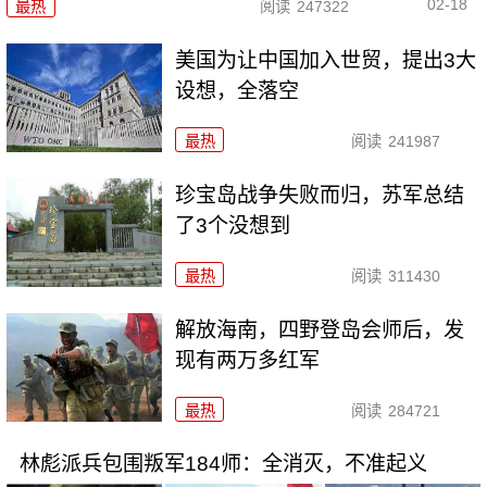
02-18
最热
阅读
247322
美国为让中国加入世贸，提出3大
设想，全落空
最热
阅读
241987
珍宝岛战争失败而归，苏军总结
了3个没想到
最热
阅读
311430
解放海南，四野登岛会师后，发
现有两万多红军
最热
阅读
284721
林彪派兵包围叛军184师：全消灭，不准起义