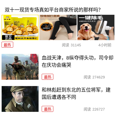
双十一现货专场真如平台商家所说的那样吗？
最热
阅读
31145
4小时前
血战天津，8纵夺得头功，司令却
在庆功会痛哭
最热
阅读
274629
和林彪赶到东北的五位将军，建
国后遭遇各不同
最热
阅读
226727