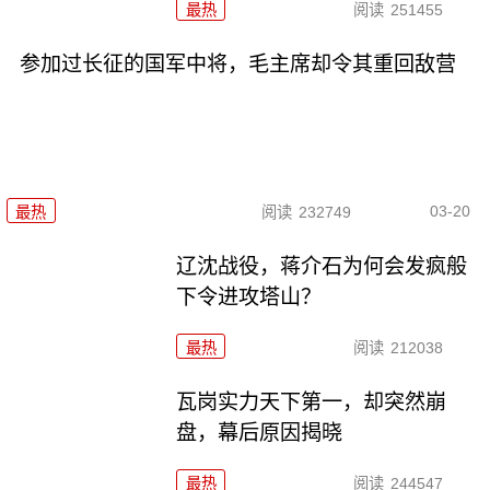
最热
阅读
251455
参加过长征的国军中将，毛主席却令其重回敌营
03-20
最热
阅读
232749
辽沈战役，蒋介石为何会发疯般
下令进攻塔山？
最热
阅读
212038
瓦岗实力天下第一，却突然崩
盘，幕后原因揭晓
最热
阅读
244547