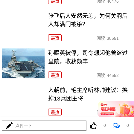
最热
阅读
46476
张飞后人安然无恙，为何关羽后
人却满门被杀？
最热
阅读
38551
孙殿英被俘，司令想起他曾盗过
皇陵，收获颇丰
最热
阅读
44552
入朝前，毛主席听林帅建议：换
掉13兵团主将
最热
阅读
45800
0
0
点评一下
阎红彦没军职，不符授衔条件，