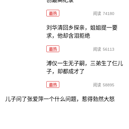
创最高纪录
最热
阅读
74180
刘华清回乡探亲，姐姐提一要
求，他却含泪拒绝
最热
阅读
56113
溥仪一生无子嗣，三弟生了仨儿
子，却都成才了
最热
阅读
58895
儿子问了张爱萍一个什么问题，惹得勃然大怒