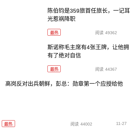
陈伯钧是359旅首任旅长，一记耳
光惹祸降职
最热
阅读
49362
斯诺称毛主席有4张王牌，让他拥
有了绝对自信
最热
阅读
44367
高岗反对出兵朝鲜，彭总：勋章第一个应授给他
11-27
最热
阅读
44002