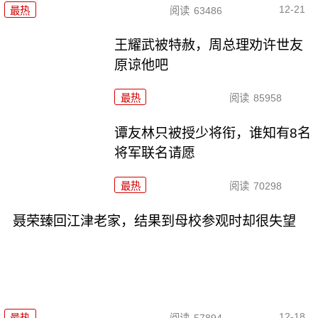
12-21
最热
阅读
63486
王耀武被特赦，周总理劝许世友
原谅他吧
最热
阅读
85958
谭友林只被授少将衔，谁知有8名
将军联名请愿
最热
阅读
70298
聂荣臻回江津老家，结果到母校参观时却很失望
12-18
最热
阅读
57894