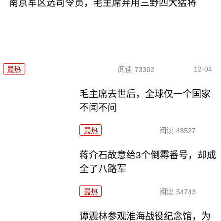
南京军区选司令员，毛主席弃用三野四大猛将
12-04
最热
阅读
73302
毛主席去世后，全球仅一个国家
不闻不问
最热
阅读
48527
蒋介石故意给3个倒霉番号，却成
全了八路军
最热
阅读
54743
谭震林参观淮海战役纪念馆，为