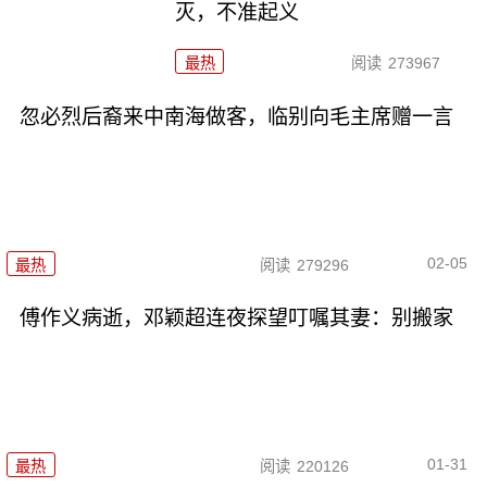
灭，不准起义
最热
阅读
273967
忽必烈后裔来中南海做客，临别向毛主席赠一言
02-05
最热
阅读
279296
傅作义病逝，邓颖超连夜探望叮嘱其妻：别搬家
01-31
最热
阅读
220126