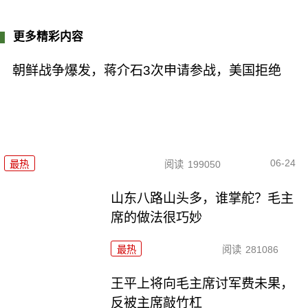
更多精彩内容
朝鲜战争爆发，蒋介石3次申请参战，美国拒绝
06-24
最热
阅读
199050
山东八路山头多，谁掌舵？毛主
席的做法很巧妙
最热
阅读
281086
王平上将向毛主席讨军费未果，
反被主席敲竹杠