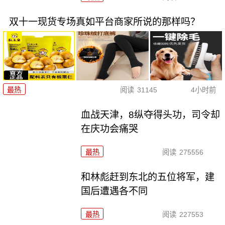
双十一现货专场真如平台商家所说的那样吗？
最热
阅读
31145
4小时前
血战天津，8纵夺得头功，司令却
在庆功会痛哭
最热
阅读
275556
和林彪赶到东北的五位将军，建
国后遭遇各不同
最热
阅读
227553