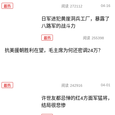
04-16
最热
阅读
272112
日军进犯黄崖洞兵工厂，暴露了
八路军的战斗力
最热
阅读
255398
抗美援朝胜利在望，毛主席为何还密调24万？
04-01
最热
阅读
242916
许世友都忌惮的红4方面军猛将，
结局很悲惨