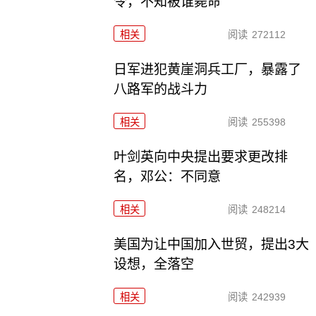
令，不知被谁毙命
相关
阅读
272112
日军进犯黄崖洞兵工厂，暴露了
八路军的战斗力
相关
阅读
255398
叶剑英向中央提出要求更改排
名，邓公：不同意
相关
阅读
248214
美国为让中国加入世贸，提出3大
设想，全落空
相关
阅读
242939