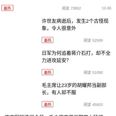
12-06
最热
阅读
73852
许世友病逝后，发生2个古怪现
象，令人很意外
最热
阅读
52599
日军为何追着蒋介石打，却不全
力进攻延安？
最热
阅读
51090
毛主席让23岁的胡耀邦当副部
长，有人却不服
最热
阅读
45603