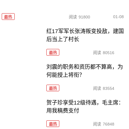
01-08
最热
阅读
91800
红17军军长张涛叛变投敌，建国
后当上了村长
最热
阅读
80516
刘震的职务和资历都不算高，为
何能授上将衔？
最热
阅读
83554
贺子珍享受12级待遇，毛主席：
用我稿费支付
最热
阅读
76848