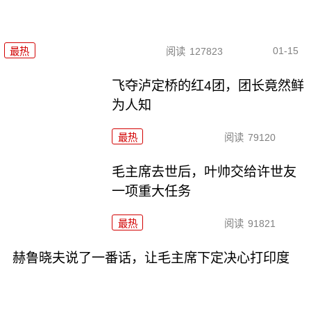
01-15
最热
阅读
127823
飞夺泸定桥的红4团，团长竟然鲜
为人知
最热
阅读
79120
毛主席去世后，叶帅交给许世友
一项重大任务
最热
阅读
91821
赫鲁晓夫说了一番话，让毛主席下定决心打印度