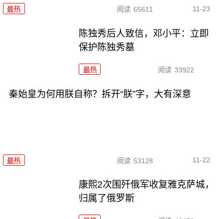
11-23
最热
阅读
65611
陈独秀后人致信，邓小平：立即
保护陈独秀墓
最热
阅读
33922
秦始皇为何用朕自称？拆开“朕”字，大有深意
11-22
最热
阅读
53128
康熙2次围歼俄军收复雅克萨城，
归属了俄罗斯