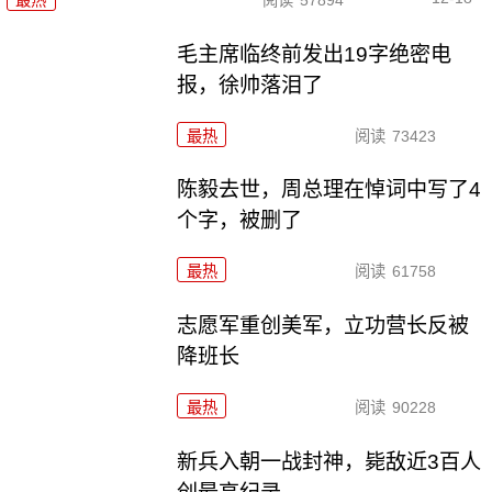
毛主席临终前发出19字绝密电
报，徐帅落泪了
最热
阅读
73423
陈毅去世，周总理在悼词中写了4
个字，被删了
最热
阅读
61758
志愿军重创美军，立功营长反被
降班长
最热
阅读
90228
新兵入朝一战封神，毙敌近3百人