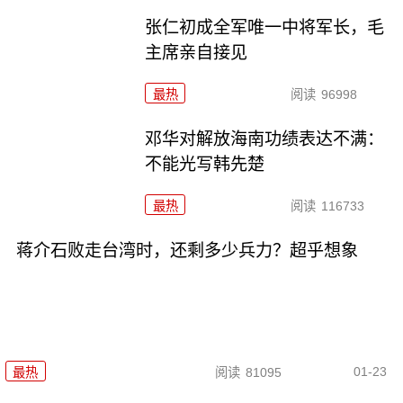
张仁初成全军唯一中将军长，毛
主席亲自接见
最热
阅读
96998
邓华对解放海南功绩表达不满：
不能光写韩先楚
最热
阅读
116733
蒋介石败走台湾时，还剩多少兵力？超乎想象
01-23
最热
阅读
81095