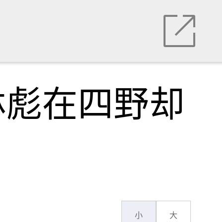
林彪在四野却
小
大