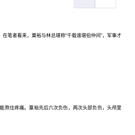
在笔者看来，粟裕与林总堪称“千载谁堪伯仲间”，军事才
能熬住疼痛。粟裕先后六次负伤，两次头部负伤，头颅里