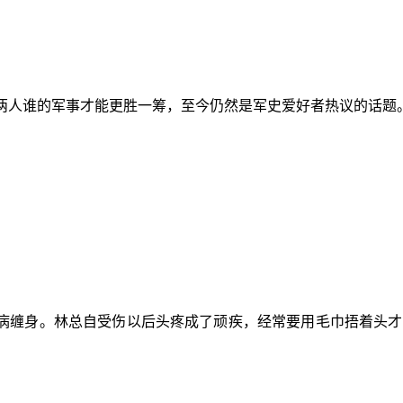
两人谁的军事才能更胜一筹，至今仍然是军史爱好者热议的话题。
病缠身。林总自受伤以后头疼成了顽疾，经常要用毛巾捂着头才