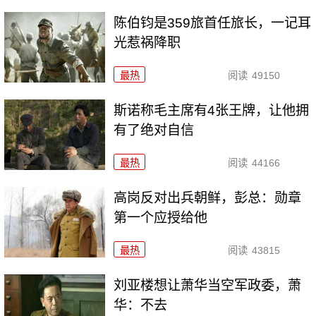
陈伯钧是359旅首任旅长，一记耳
光惹祸降职
最热
阅读
49150
斯诺称毛主席有4张王牌，让他拥
有了绝对自信
最热
阅读
44166
高岗反对出兵朝鲜，彭总：勋章
第一个应授给他
最热
阅读
43815
刘亚楼想让萧华当空军政委，萧
华：不去