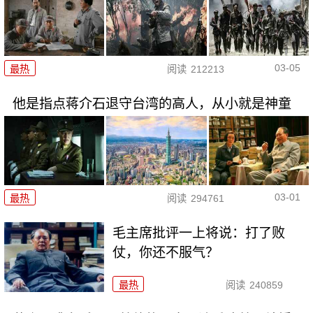
03-05
最热
阅读
212213
他是指点蒋介石退守台湾的高人，从小就是神童
03-01
最热
阅读
294761
毛主席批评一上将说：打了败
仗，你还不服气？
最热
阅读
240859