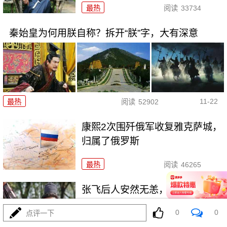
最热
阅读
33734
秦始皇为何用朕自称？拆开“朕”字，大有深意
11-22
最热
阅读
52902
康熙2次围歼俄军收复雅克萨城，
归属了俄罗斯
最热
阅读
46265
张飞后人安然无恙，为何关羽后
人却满门被杀？
0
0
点评一下