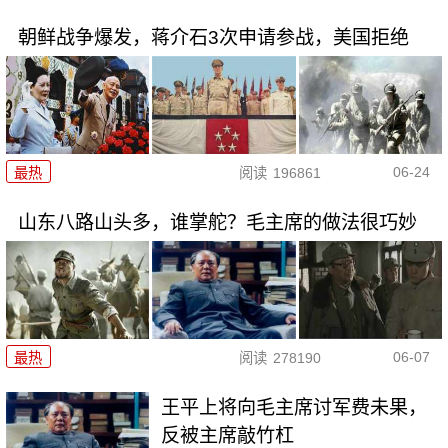
朝鲜战争爆发，蒋介石3次申请参战，美国拒绝
06-24
最热
阅读
196861
山东八路山头多，谁掌舵？毛主席的做法很巧妙
06-07
最热
阅读
278190
王平上将向毛主席讨军费未果，
反被主席敲竹杠