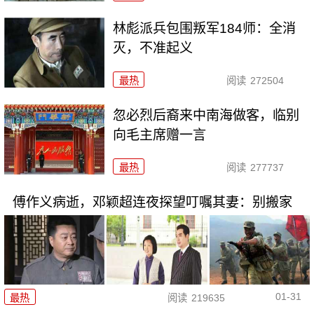
林彪派兵包围叛军184师：全消
灭，不准起义
最热
阅读
272504
忽必烈后裔来中南海做客，临别
向毛主席赠一言
最热
阅读
277737
傅作义病逝，邓颖超连夜探望叮嘱其妻：别搬家
01-31
最热
阅读
219635