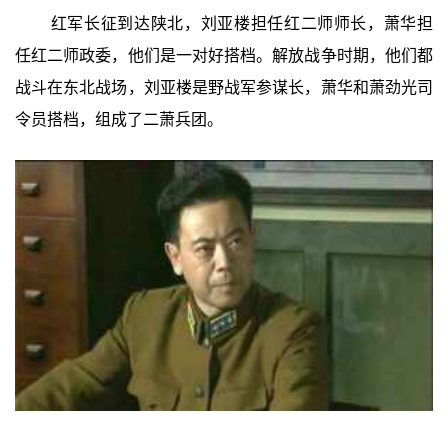
红军长征到达陕北，刘亚楼担任红二师师长，萧华担
任红二师政委，他们是一对好搭档。解放战争时期，他们都
战斗在东北战场，刘亚楼是野战军参谋长，萧华和萧劲光司
令员搭档，组成了二萧兵团。