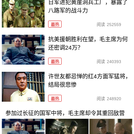
日军进犯黄崖洞兵工厂，暴露了
八路军的战斗力
最热
阅读
252559
抗美援朝胜利在望，毛主席为何
还密调24万？
最热
阅读
240393
许世友都忌惮的红4方面军猛将，
结局很悲惨
最热
阅读
248920
参加过长征的国军中将，毛主席却令其重回敌营