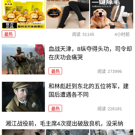
最热
阅读
31145
4小时前
血战天津，8纵夺得头功，司令却
在庆功会痛哭
最热
阅读
273996
和林彪赶到东北的五位将军，建
国后遭遇各不同
最热
阅读
226181
湘江战役前，毛主席4次提出破敌良机，没采纳