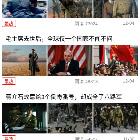
12-04
最热
阅读
73024
毛主席去世后，全球仅一个国家不闻不问
12-04
最热
阅读
48313
蒋介石故意给3个倒霉番号，却成全了八路军
11-30
最热
阅读
54507