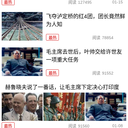
01-15
最热
阅读
127495
飞夺泸定桥的红4团，团长竟然鲜
为人知
最热
阅读
78854
毛主席去世后，叶帅交给许世友
一项重大任务
最热
阅读
91552
赫鲁晓夫说了一番话，让毛主席下定决心打印度
01-08
最热
阅读
91560