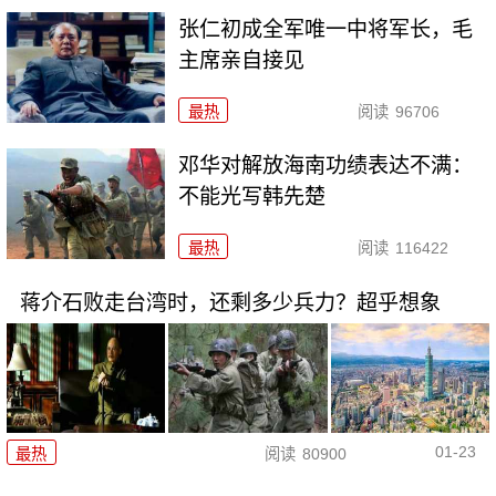
张仁初成全军唯一中将军长，毛
主席亲自接见
最热
阅读
96706
邓华对解放海南功绩表达不满：
不能光写韩先楚
最热
阅读
116422
蒋介石败走台湾时，还剩多少兵力？超乎想象
01-23
最热
阅读
80900