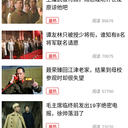
原谅他吧
最热
阅读
85676
谭友林只被授少将衔，谁知有8名
将军联名请愿
最热
阅读
70075
聂荣臻回江津老家，结果到母校
参观时却很失望
最热
阅读
57700
毛主席临终前发出19字绝密电
报，徐帅落泪了
最热
阅读
73220