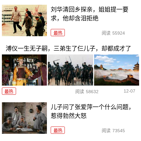
刘华清回乡探亲，姐姐提一要
求，他却含泪拒绝
最热
阅读
55924
溥仪一生无子嗣，三弟生了仨儿子，却都成才了
12-07
最热
阅读
58632
儿子问了张爱萍一个什么问题，
惹得勃然大怒
最热
阅读
73545