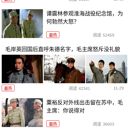
谭震林参观淮海战役纪念馆，为
何勃然大怒？
最热
阅读
52459
毛岸英回国后直呼朱德名字，毛主席怒斥没礼貌
11-29
最热
阅读
42341
粟裕反对外线出击留在苏中，毛
主席：你说得对
最热
阅读
36603