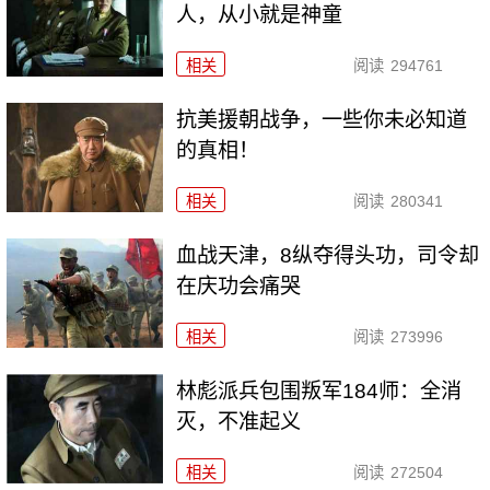
人，从小就是神童
相关
阅读
294761
抗美援朝战争，一些你未必知道
的真相！
相关
阅读
280341
血战天津，8纵夺得头功，司令却
在庆功会痛哭
相关
阅读
273996
林彪派兵包围叛军184师：全消
灭，不准起义
相关
阅读
272504