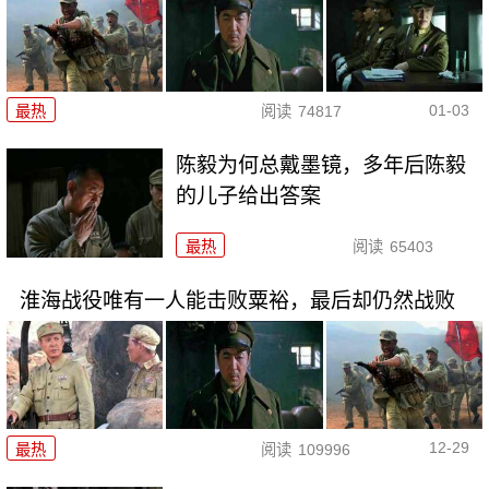
01-03
最热
阅读
74817
陈毅为何总戴墨镜，多年后陈毅
的儿子给出答案
最热
阅读
65403
淮海战役唯有一人能击败粟裕，最后却仍然战败
12-29
最热
阅读
109996