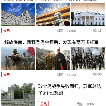
02-18
最热
阅读
241365
解放海南，四野登岛会师后，发现有两万多红军
02-08
最热
阅读
284123
珍宝岛战争失败而归，苏军总结
了3个没想到
最热
阅读
310861