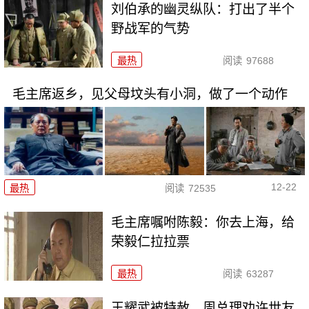
刘伯承的幽灵纵队：打出了半个
野战军的气势
最热
阅读
97688
毛主席返乡，见父母坟头有小洞，做了一个动作
12-22
最热
阅读
72535
毛主席嘱咐陈毅：你去上海，给
荣毅仁拉拉票
最热
阅读
63287
王耀武被特赦，周总理劝许世友