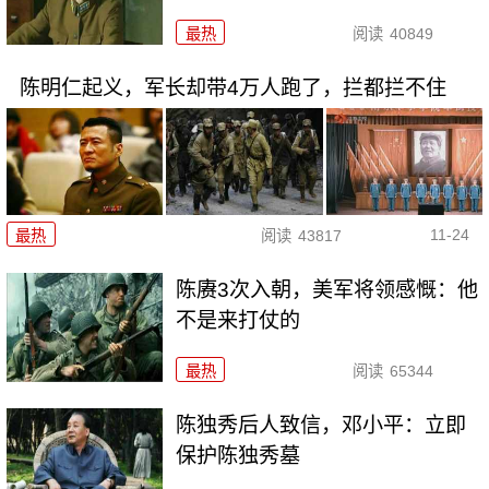
最热
阅读
40849
陈明仁起义，军长却带4万人跑了，拦都拦不住
11-24
最热
阅读
43817
陈赓3次入朝，美军将领感慨：他
不是来打仗的
最热
阅读
65344
陈独秀后人致信，邓小平：立即
保护陈独秀墓