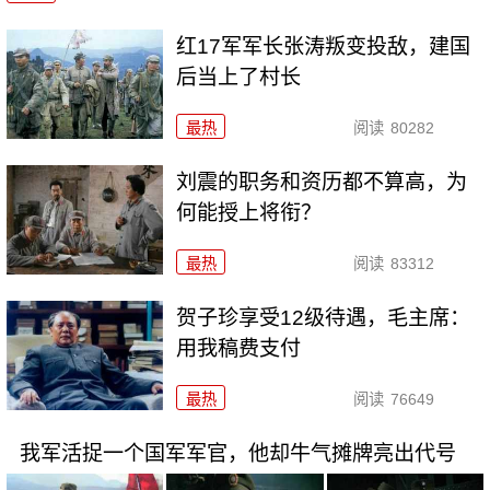
红17军军长张涛叛变投敌，建国
后当上了村长
最热
阅读
80282
刘震的职务和资历都不算高，为
何能授上将衔？
最热
阅读
83312
贺子珍享受12级待遇，毛主席：
用我稿费支付
最热
阅读
76649
我军活捉一个国军军官，他却牛气摊牌亮出代号