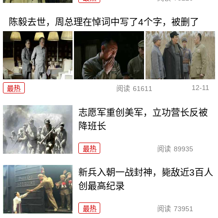
陈毅去世，周总理在悼词中写了4个字，被删了
12-11
最热
阅读
61611
志愿军重创美军，立功营长反被
降班长
最热
阅读
89935
新兵入朝一战封神，毙敌近3百人
创最高纪录
最热
阅读
73951