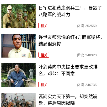
日军进犯黄崖洞兵工厂，暴露了
八路军的战斗力
相关
阅读
252559
许世友都忌惮的红4方面军猛将，
结局很悲惨
相关
阅读
248920
叶剑英向中央提出要求更改排
名，邓公：不同意
相关
阅读
246735
瓦岗实力天下第一，却突然崩
盘，幕后原因揭晓