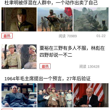
杜聿明被俘混在人群中，一个动作出卖了自己
01-22
最热
阅读
70989
粟裕在三野有多人不服，林彪在
四野却说一不二
最热
阅读
130428
1964年毛主席提出一个预言，27年后验证