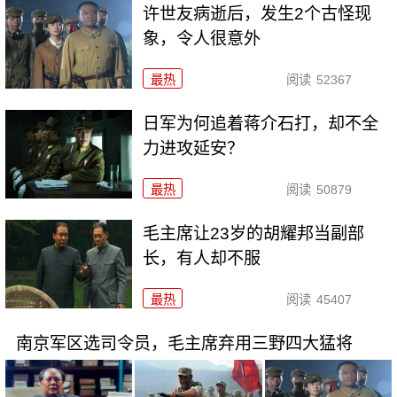
许世友病逝后，发生2个古怪现
象，令人很意外
最热
阅读
52367
日军为何追着蒋介石打，却不全
力进攻延安？
最热
阅读
50879
毛主席让23岁的胡耀邦当副部
长，有人却不服
最热
阅读
45407
南京军区选司令员，毛主席弃用三野四大猛将