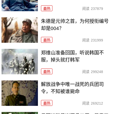
最热
阅读
237879
朱德是元帅之首，为何授衔编号
却是004？
最热
阅读
231999
郑维山准备回国，听说韩国不
服，掉头就打韩军
最热
阅读
299248
解放战争中唯一战死的兵团司
令，不知被谁毙命
最热
阅读
269212