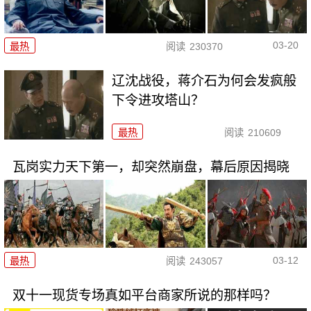
03-20
最热
阅读
230370
辽沈战役，蒋介石为何会发疯般
下令进攻塔山？
最热
阅读
210609
瓦岗实力天下第一，却突然崩盘，幕后原因揭晓
03-12
最热
阅读
243057
双十一现货专场真如平台商家所说的那样吗？