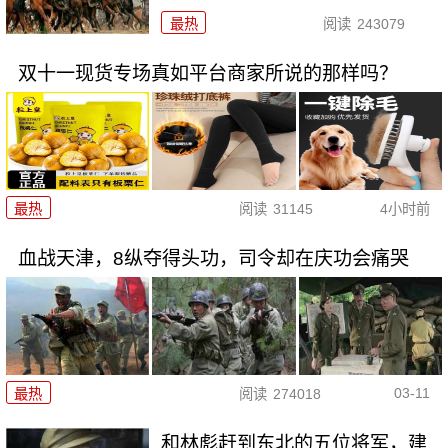
最热
阅读
243079
双十一现货专场真如平台商家所说的那样吗？
最热
阅读
31145
4小时前
血战天津，8纵夺得头功，司令却在庆功会痛哭
03-11
最热
阅读
274018
和林彪赶到东北的五位将军，建