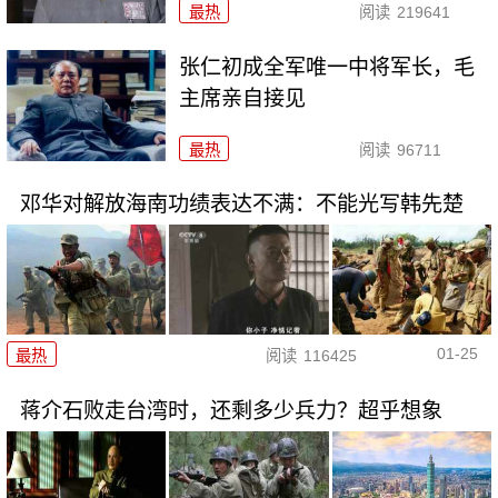
最热
阅读
219641
张仁初成全军唯一中将军长，毛
主席亲自接见
最热
阅读
96711
邓华对解放海南功绩表达不满：不能光写韩先楚
01-25
最热
阅读
116425
蒋介石败走台湾时，还剩多少兵力？超乎想象