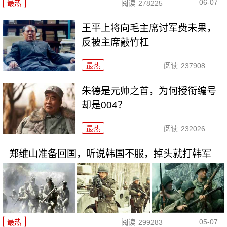
06-07
最热
阅读
278225
王平上将向毛主席讨军费未果，
反被主席敲竹杠
最热
阅读
237908
朱德是元帅之首，为何授衔编号
却是004？
最热
阅读
232026
郑维山准备回国，听说韩国不服，掉头就打韩军
05-07
最热
阅读
299283