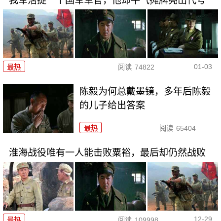
我军活捉一个国军军官，他却牛气摊牌亮出代号
01-03
最热
阅读
74822
陈毅为何总戴墨镜，多年后陈毅
的儿子给出答案
最热
阅读
65404
淮海战役唯有一人能击败粟裕，最后却仍然战败
12-29
最热
阅读
109998