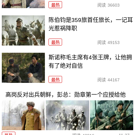
最热
阅读
36603
陈伯钧是359旅首任旅长，一记耳
光惹祸降职
最热
阅读
49153
斯诺称毛主席有4张王牌，让他拥
有了绝对自信
最热
阅读
44167
高岗反对出兵朝鲜，彭总：勋章第一个应授给他