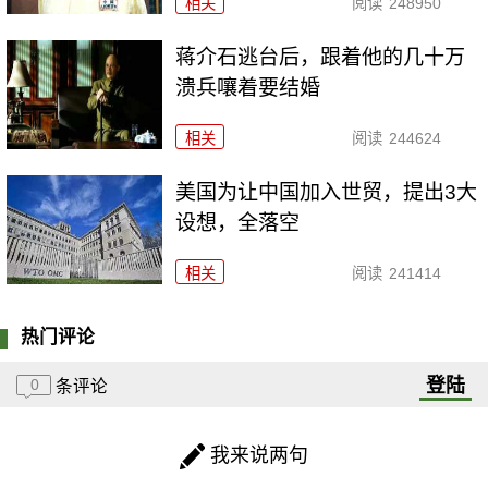
相关
阅读
248950
蒋介石逃台后，跟着他的几十万
溃兵嚷着要结婚
相关
阅读
244624
美国为让中国加入世贸，提出3大
设想，全落空
相关
阅读
241414
热门评论
登陆
0
条评论
我来说两句