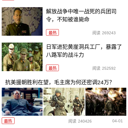
解放战争中唯一战死的兵团司
令，不知被谁毙命
最热
阅读
269243
日军进犯黄崖洞兵工厂，暴露了
八路军的战斗力
最热
阅读
252592
抗美援朝胜利在望，毛主席为何还密调24万？
04-01
最热
阅读
240426