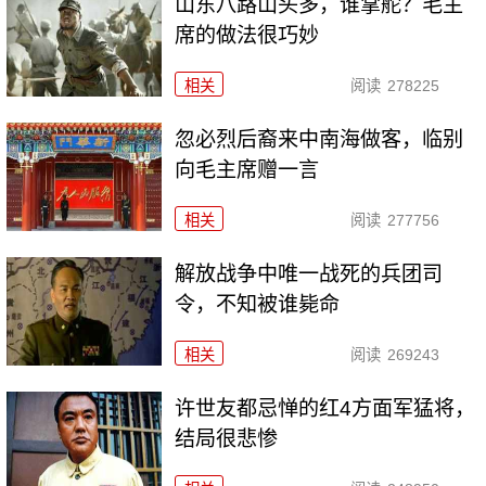
山东八路山头多，谁掌舵？毛主
席的做法很巧妙
相关
阅读
278225
忽必烈后裔来中南海做客，临别
向毛主席赠一言
相关
阅读
277756
解放战争中唯一战死的兵团司
令，不知被谁毙命
相关
阅读
269243
许世友都忌惮的红4方面军猛将，
结局很悲惨