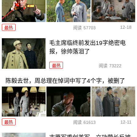
12-18
最热
阅读
57703
毛主席临终前发出19字绝密电
报，徐帅落泪了
最热
阅读
73222
陈毅去世，周总理在悼词中写了4个字，被删了
12-11
最热
阅读
61613