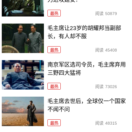
最热
阅读
50879
毛主席让23岁的胡耀邦当副部
长，有人却不服
最热
阅读
45408
南京军区选司令员，毛主席弃用
三野四大猛将
最热
阅读
73026
毛主席去世后，全球仅一个国家
不闻不问
最热
阅读
48315