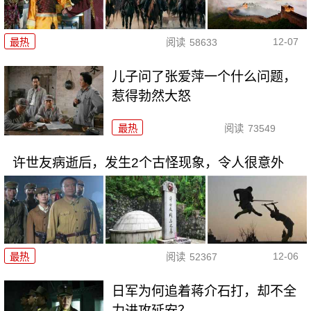
12-07
最热
阅读
58633
儿子问了张爱萍一个什么问题，
惹得勃然大怒
最热
阅读
73549
许世友病逝后，发生2个古怪现象，令人很意外
12-06
最热
阅读
52367
日军为何追着蒋介石打，却不全
力进攻延安？