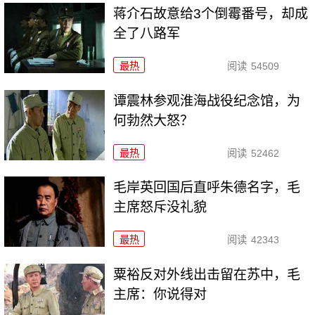
蒋介石故意给3个倒霉番号，却成
全了八路军
最热
阅读
54509
谭震林参观淮海战役纪念馆，为
何勃然大怒？
最热
阅读
52462
毛岸英回国后直呼朱德名字，毛
主席怒斥没礼貌
最热
阅读
42343
粟裕反对外线出击留在苏中，毛
主席：你说得对