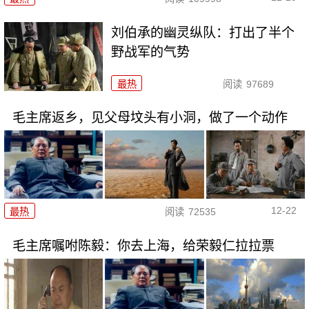
刘伯承的幽灵纵队：打出了半个
野战军的气势
最热
阅读
97689
毛主席返乡，见父母坟头有小洞，做了一个动作
12-22
最热
阅读
72535
毛主席嘱咐陈毅：你去上海，给荣毅仁拉拉票