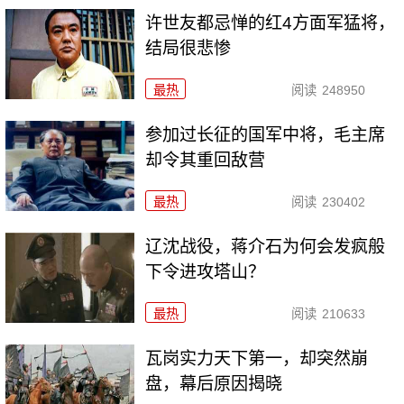
许世友都忌惮的红4方面军猛将，
结局很悲惨
最热
阅读
248950
参加过长征的国军中将，毛主席
却令其重回敌营
最热
阅读
230402
辽沈战役，蒋介石为何会发疯般
下令进攻塔山？
最热
阅读
210633
瓦岗实力天下第一，却突然崩
盘，幕后原因揭晓