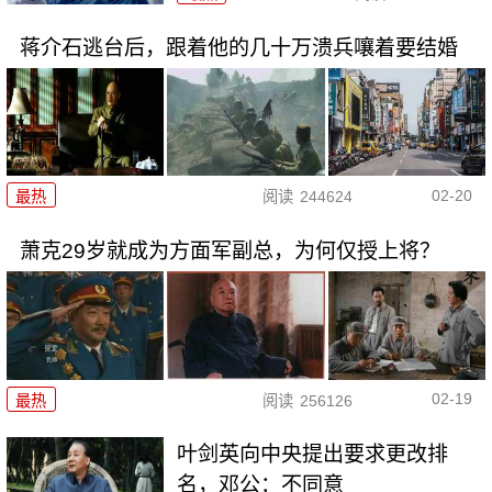
蒋介石逃台后，跟着他的几十万溃兵嚷着要结婚
02-20
最热
阅读
244624
萧克29岁就成为方面军副总，为何仅授上将？
02-19
最热
阅读
256126
叶剑英向中央提出要求更改排
名，邓公：不同意