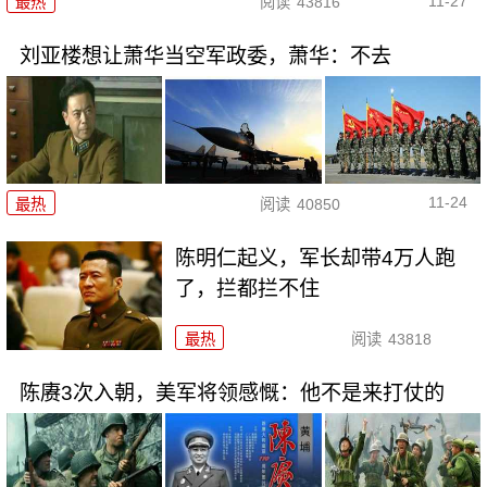
11-27
最热
阅读
43816
刘亚楼想让萧华当空军政委，萧华：不去
11-24
最热
阅读
40850
陈明仁起义，军长却带4万人跑
了，拦都拦不住
最热
阅读
43818
陈赓3次入朝，美军将领感慨：他不是来打仗的