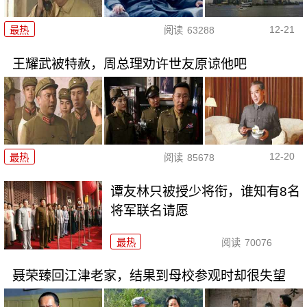
12-21
最热
阅读
63288
王耀武被特赦，周总理劝许世友原谅他吧
12-20
最热
阅读
85678
谭友林只被授少将衔，谁知有8名
将军联名请愿
最热
阅读
70076
聂荣臻回江津老家，结果到母校参观时却很失望