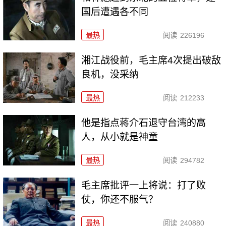
国后遭遇各不同
最热
阅读
226196
湘江战役前，毛主席4次提出破敌
良机，没采纳
最热
阅读
212233
他是指点蒋介石退守台湾的高
人，从小就是神童
最热
阅读
294782
毛主席批评一上将说：打了败
仗，你还不服气？
最热
阅读
240880