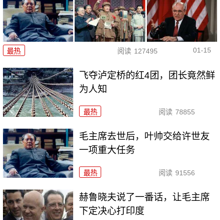
01-15
最热
阅读
127495
飞夺泸定桥的红4团，团长竟然鲜
为人知
最热
阅读
78855
毛主席去世后，叶帅交给许世友
一项重大任务
最热
阅读
91556
赫鲁晓夫说了一番话，让毛主席
下定决心打印度