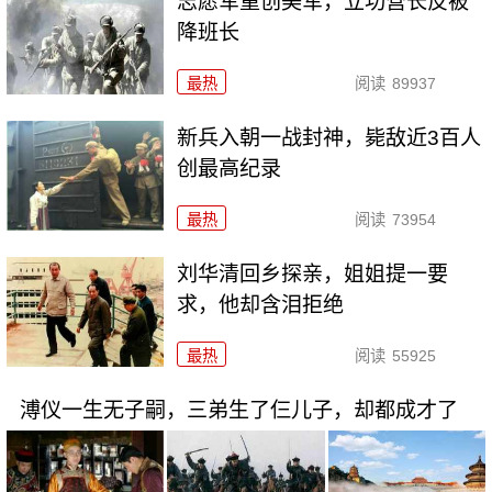
志愿军重创美军，立功营长反被
降班长
最热
阅读
89937
新兵入朝一战封神，毙敌近3百人
创最高纪录
最热
阅读
73954
刘华清回乡探亲，姐姐提一要
求，他却含泪拒绝
最热
阅读
55925
溥仪一生无子嗣，三弟生了仨儿子，却都成才了