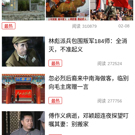
02-08
最热
阅读
310879
林彪派兵包围叛军184师：全消
灭，不准起义
最热
阅读
272524
忽必烈后裔来中南海做客，临别
向毛主席赠一言
最热
阅读
277756
傅作义病逝，邓颖超连夜探望叮
嘱其妻：别搬家