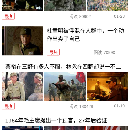
01-23
最热
阅读
80902
杜聿明被俘混在人群中，一个动
作出卖了自己
最热
阅读
70990
粟裕在三野有多人不服，林彪在四野却说一不二
01-19
最热
阅读
130428
1964年毛主席提出一个预言，27年后验证