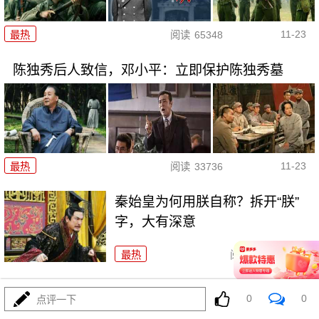
11-23
最热
阅读
65348
陈独秀后人致信，邓小平：立即保护陈独秀墓
11-23
最热
阅读
33736
秦始皇为何用朕自称？拆开“朕”
字，大有深意
最热
阅读
52904
康熙2次围歼俄军收复雅克萨城，
0
0
点评一下
归属了俄罗斯