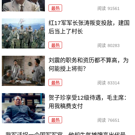
最热
阅读
91561
红17军军长张涛叛变投敌，建国
后当上了村长
最热
阅读
80283
刘震的职务和资历都不算高，为
何能授上将衔？
最热
阅读
83314
贺子珍享受12级待遇，毛主席：
用我稿费支付
最热
阅读
76651