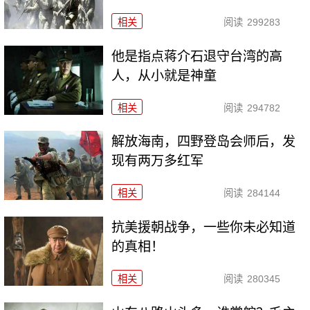
相关
阅读
299283
他是指点蒋介石退守台湾的高
人，从小就是神童
相关
阅读
294782
解放海南，四野登岛会师后，发
现有两万多红军
相关
阅读
284144
抗美援朝战争，一些你未必知道
的真相！
相关
阅读
280345