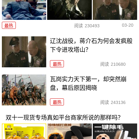
03-20
最热
阅读
230493
辽沈战役，蒋介石为何会发疯般
下令进攻塔山？
最热
阅读
210680
瓦岗实力天下第一，却突然崩
盘，幕后原因揭晓
最热
阅读
243136
双十一现货专场真如平台商家所说的那样吗？