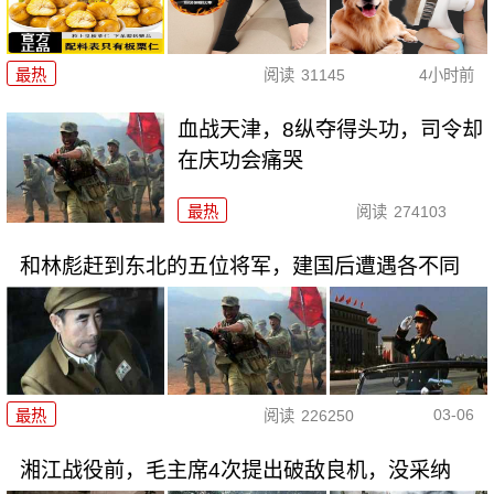
最热
阅读
31145
4小时前
血战天津，8纵夺得头功，司令却
在庆功会痛哭
最热
阅读
274103
和林彪赶到东北的五位将军，建国后遭遇各不同
03-06
最热
阅读
226250
湘江战役前，毛主席4次提出破敌良机，没采纳