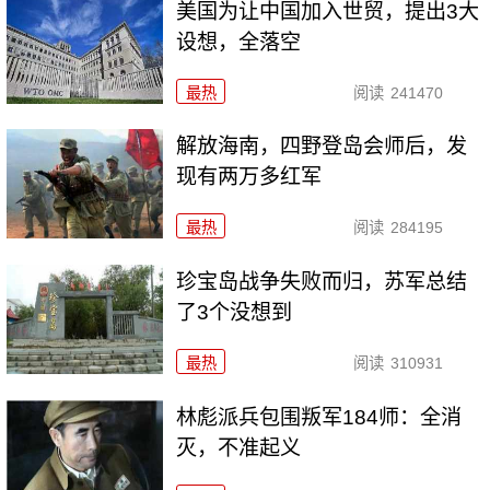
美国为让中国加入世贸，提出3大
设想，全落空
最热
阅读
241470
解放海南，四野登岛会师后，发
现有两万多红军
最热
阅读
284195
珍宝岛战争失败而归，苏军总结
了3个没想到
最热
阅读
310931
林彪派兵包围叛军184师：全消
灭，不准起义