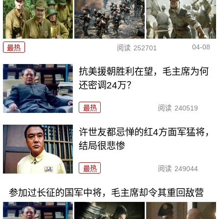
04-08
最热
阅读
252701
抗美援朝胜利在望，毛主席为何
还密调24万？
最热
阅读
240519
许世友都忌惮的红4方面军猛将，
结局很悲惨
最热
阅读
249044
参加过长征的国军中将，毛主席却令其重回敌营