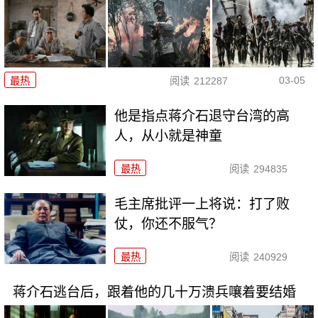
03-05
最热
阅读
212287
他是指点蒋介石退守台湾的高
人，从小就是神童
最热
阅读
294835
毛主席批评一上将说：打了败
仗，你还不服气？
最热
阅读
240929
蒋介石逃台后，跟着他的几十万溃兵嚷着要结婚