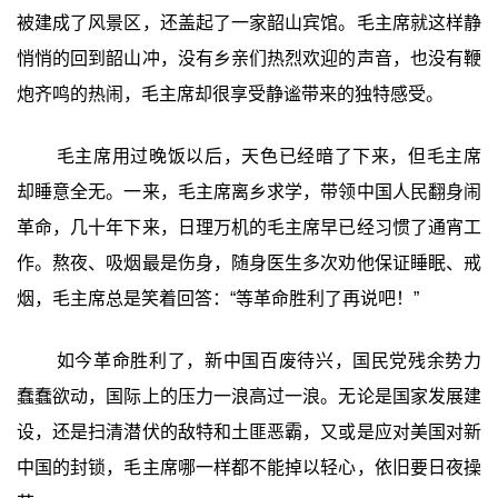
被建成了风景区，还盖起了一家韶山宾馆。毛主席就这样静
悄悄的回到韶山冲，没有乡亲们热烈欢迎的声音，也没有鞭
炮齐鸣的热闹，毛主席却很享受静谧带来的独特感受。
毛主席用过晚饭以后，天色已经暗了下来，但毛主席
却睡意全无。一来，毛主席离乡求学，带领中国人民翻身闹
革命，几十年下来，日理万机的毛主席早已经习惯了通宵工
作。熬夜、吸烟最是伤身，随身医生多次劝他保证睡眠、戒
烟，毛主席总是笑着回答：“等革命胜利了再说吧！”
如今革命胜利了，新中国百废待兴，国民党残余势力
蠢蠢欲动，国际上的压力一浪高过一浪。无论是国家发展建
设，还是扫清潜伏的敌特和土匪恶霸，又或是应对美国对新
中国的封锁，毛主席哪一样都不能掉以轻心，依旧要日夜操