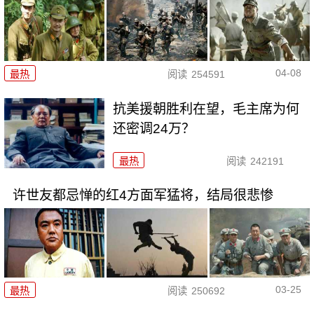
04-08
最热
阅读
254591
抗美援朝胜利在望，毛主席为何
还密调24万？
最热
阅读
242191
许世友都忌惮的红4方面军猛将，结局很悲惨
03-25
最热
阅读
250692