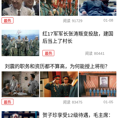
01-08
最热
阅读
91729
红17军军长张涛叛变投敌，建国
后当上了村长
最热
阅读
80441
刘震的职务和资历都不算高，为何能授上将衔？
01-05
最热
阅读
83475
贺子珍享受12级待遇，毛主席：