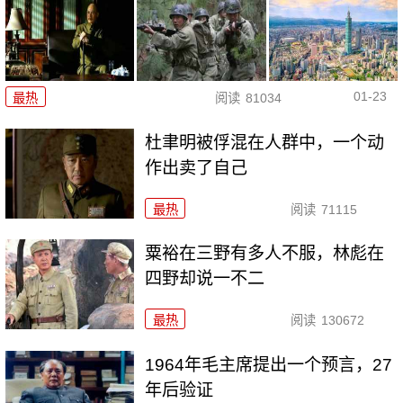
01-23
最热
阅读
81034
杜聿明被俘混在人群中，一个动
作出卖了自己
最热
阅读
71115
粟裕在三野有多人不服，林彪在
四野却说一不二
最热
阅读
130672
1964年毛主席提出一个预言，27
年后验证