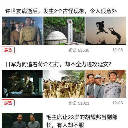
许世友病逝后，发生2个古怪现象，令人很意外
12-06
最热
阅读
52538
日军为何追着蒋介石打，却不全力进攻延安？
12-05
最热
阅读
51021
毛主席让23岁的胡耀邦当副部
长，有人却不服