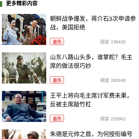
更多精彩内容
朝鲜战争爆发，蒋介石3次申请参
战，美国拒绝
最热
阅读
198435
山东八路山头多，谁掌舵？毛主
席的做法很巧妙
最热
阅读
280248
王平上将向毛主席讨军费未果，
反被主席敲竹杠
最热
阅读
239962
朱德是元帅之首，为何授衔编号