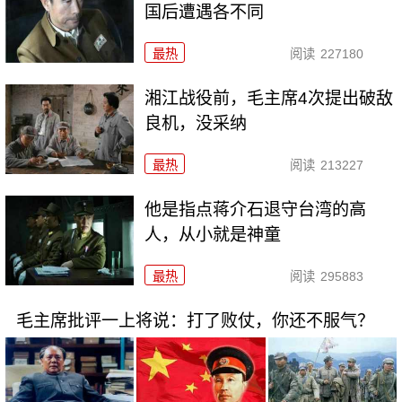
国后遭遇各不同
最热
阅读
227180
湘江战役前，毛主席4次提出破敌
良机，没采纳
最热
阅读
213227
他是指点蒋介石退守台湾的高
人，从小就是神童
最热
阅读
295883
毛主席批评一上将说：打了败仗，你还不服气？