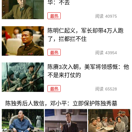
华：不去
最热
阅读
40975
陈明仁起义，军长却带4万人跑
了，拦都拦不住
最热
阅读
43954
陈赓3次入朝，美军将领感慨：他
不是来打仗的
最热
阅读
65528
陈独秀后人致信，邓小平：立即保护陈独秀墓