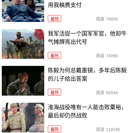
用我稿费支付
最热
阅读
76806
我军活捉一个国军军官，他却牛
气摊牌亮出代号
最热
阅读
74990
陈毅为何总戴墨镜，多年后陈毅
的儿子给出答案
最热
阅读
65544
淮海战役唯有一人能击败粟裕，
最后却仍然战败
最热
阅读
110195