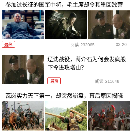
参加过长征的国军中将，毛主席却令其重回敌营
03-20
最热
阅读
232065
辽沈战役，蒋介石为何会发疯般
下令进攻塔山？
最热
阅读
211648
瓦岗实力天下第一，却突然崩盘，幕后原因揭晓