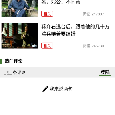
名，邓公：不同意
相关
阅读
247807
蒋介石逃台后，跟着他的几十万
溃兵嚷着要结婚
相关
阅读
245730
热门评论
登陆
0
条评论
我来说两句