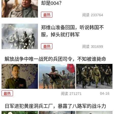
却是004？
最热
阅读
233764
郑维山准备回国，听说韩国不
服，掉头就打韩军
最热
阅读
301699
解放战争中唯一战死的兵团司令，不知被谁毙命
04-16
最热
阅读
271271
日军进犯黄崖洞兵工厂，暴露了八路军的战斗力