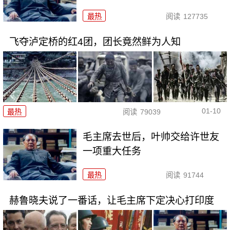
最热
阅读
127735
飞夺泸定桥的红4团，团长竟然鲜为人知
01-10
最热
阅读
79039
毛主席去世后，叶帅交给许世友
一项重大任务
最热
阅读
91744
赫鲁晓夫说了一番话，让毛主席下定决心打印度