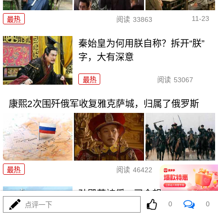
11-23
最热
阅读
33863
秦始皇为何用朕自称？拆开“朕”
字，大有深意
最热
阅读
53067
康熙2次围歼俄军收复雅克萨城，归属了俄罗斯
11-22
最热
阅读
46422
孙殿英被俘，司令想起他曾盗过
0
0
点评一下
皇陵，收获颇丰