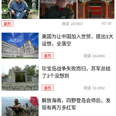
02-18
最热
阅读
247807
美国为让中国加入世贸，提出3大
设想，全落空
最热
阅读
242494
珍宝岛战争失败而归，苏军总结
了3个没想到
最热
阅读
311892
解放海南，四野登岛会师后，发
现有两万多红军