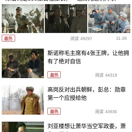
11-28
最热
阅读
49297
斯诺称毛主席有4张王牌，让他拥
有了绝对自信
最热
阅读
44319
高岗反对出兵朝鲜，彭总：勋章
第一个应授给他
最热
阅读
43936
刘亚楼想让萧华当空军政委，萧