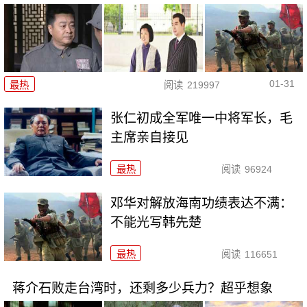
01-31
最热
阅读
219997
张仁初成全军唯一中将军长，毛
主席亲自接见
最热
阅读
96924
邓华对解放海南功绩表达不满：
不能光写韩先楚
最热
阅读
116651
蒋介石败走台湾时，还剩多少兵力？超乎想象