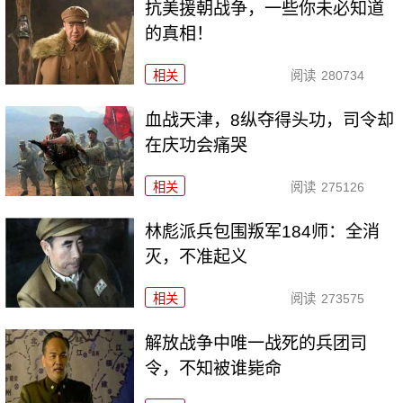
抗美援朝战争，一些你未必知道
的真相！
相关
阅读
280734
血战天津，8纵夺得头功，司令却
在庆功会痛哭
相关
阅读
275126
林彪派兵包围叛军184师：全消
灭，不准起义
相关
阅读
273575
解放战争中唯一战死的兵团司
令，不知被谁毙命