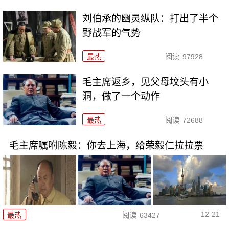
刘伯承的幽灵纵队：打出了半个
野战军的气势
最热
阅读
97928
毛主席返乡，见父母坟头有小
洞，做了一个动作
最热
阅读
72688
毛主席嘱咐陈毅：你去上海，给荣毅仁拉拉票
12-21
最热
阅读
63427