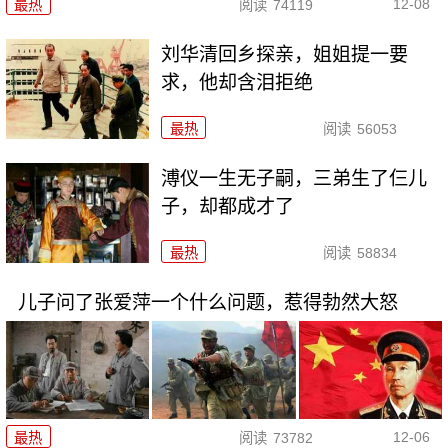
12-08
最热
阅读
74119
刘华清回乡探亲，姐姐提一要
求，他却含泪拒绝
最热
阅读
56053
溥仪一生无子嗣，三弟生了仨儿
子，却都成才了
最热
阅读
58834
儿子问了张爱萍一个什么问题，惹得勃然大怒
12-06
最热
阅读
73782