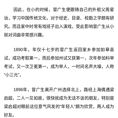
因此，在小的时候，冒广生便跟随自己的外祖父周星
诒，学习中国传统文化，对于经史、目录、校勘之学颇有研
究。而且家中时常有戏班子出入演戏，受此影响冒广生从小
就对词曲非常感兴趣。
1890年，年仅十七岁的冒广生返回家乡参加如皋县
试，成功考取第一，而后参加州试又获第一，次年参加科举
考试，又一次卫冕第一，成为举人，一时间名声大噪，人称
“小三元”，
1896年，冒广生离开广州选择北上，路经上海偶遇梁
启超，二人一见如故，很快就成为无话不谈的朋友，特别是
梁启超对眼前这位意气风发的“年轻人”颇为欣赏，两人成为
好友。