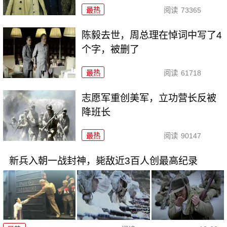
最热
阅读
73365
陈毅去世，周总理在悼词中写了4
个字，被删了
最热
阅读
61718
志愿军重创美军，立功营长反被
降班长
最热
阅读
90147
新兵入朝一战封神，毙敌近3百人创最高纪录