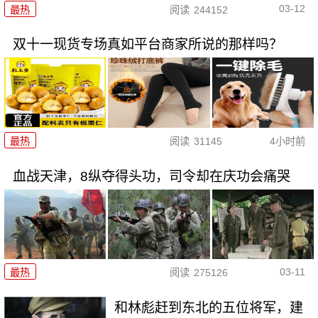
03-12
最热
阅读
244152
双十一现货专场真如平台商家所说的那样吗？
最热
阅读
31145
4小时前
血战天津，8纵夺得头功，司令却在庆功会痛哭
03-11
最热
阅读
275126
和林彪赶到东北的五位将军，建