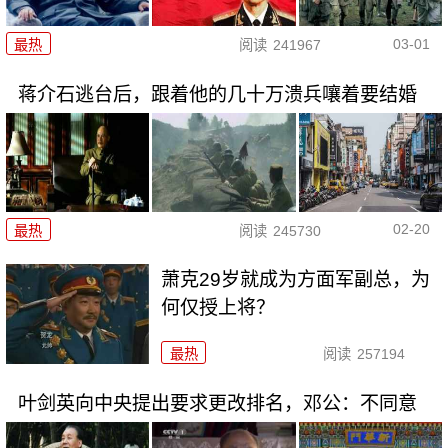
03-01
最热
阅读
241967
蒋介石逃台后，跟着他的几十万溃兵嚷着要结婚
02-20
最热
阅读
245730
萧克29岁就成为方面军副总，为
何仅授上将？
最热
阅读
257194
叶剑英向中央提出要求更改排名，邓公：不同意