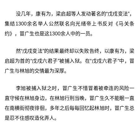
没几年，康有为，梁启超等人发动著名的“戊戌变法”，
集结1300余名举人公然联名向光绪帝上书反对《马关条
约》，冒广生也是这1300余人中的一员。
然“戊戌变法”的结果最终却以失败告终，以康有为，梁
启超为首的“戊戌六君子”被捕入狱。在“戊戌六君子”中，冒
广生与林旭的交情最为深厚。
李旭被捕入狱之时，冒广生不惜冒着被牵连的风险一
直守候在林旭身边，在林旭行刑当晚，冒广生久不能眠一直
在南横街彻夜徘徊，多年之后每每回忆起林旭时，冒广生总
是忍不住感叹造化弄人。