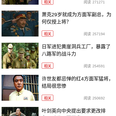
相关
阅读
271271
萧克29岁就成为方面军副总，为
何仅授上将？
相关
阅读
257194
日军进犯黄崖洞兵工厂，暴露了
八路军的战斗力
相关
阅读
254591
许世友都忌惮的红4方面军猛将，
结局很悲惨
相关
阅读
250692
叶剑英向中央提出要求更改排