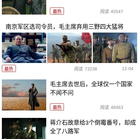
最热
阅读
45547
南京军区选司令员，毛主席弃用三野四大猛将
12-04
最热
阅读
73238
毛主席去世后，全球仅一个国家
不闻不问
最热
阅读
48463
蒋介石故意给3个倒霉番号，却成
全了八路军