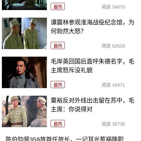
最热
阅读
54670
谭震林参观淮海战役纪念馆，为
何勃然大怒？
最热
阅读
52610
毛岸英回国后直呼朱德名字，毛
主席怒斥没礼貌
最热
阅读
42471
粟裕反对外线出击留在苏中，毛
主席：你说得对
最热
阅读
36730
陈伯钧是359旅首任旅长，一记耳光惹祸降职