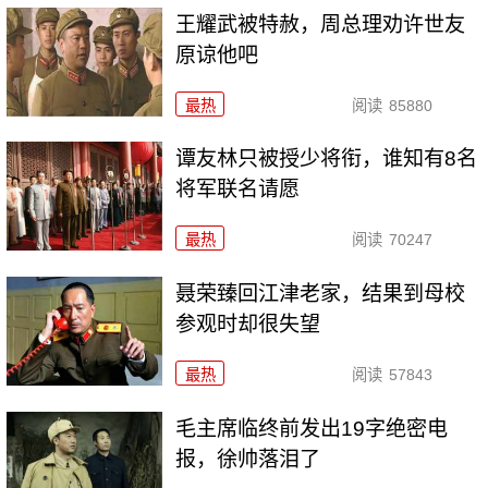
王耀武被特赦，周总理劝许世友
原谅他吧
最热
阅读
85880
谭友林只被授少将衔，谁知有8名
将军联名请愿
最热
阅读
70247
聂荣臻回江津老家，结果到母校
参观时却很失望
最热
阅读
57843
毛主席临终前发出19字绝密电
报，徐帅落泪了