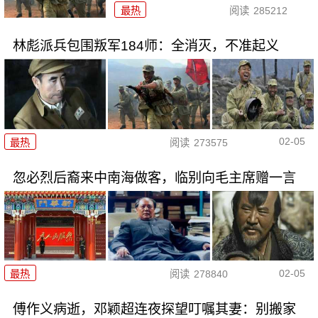
最热
阅读
285212
林彪派兵包围叛军184师：全消灭，不准起义
02-05
最热
阅读
273575
忽必烈后裔来中南海做客，临别向毛主席赠一言
02-05
最热
阅读
278840
傅作义病逝，邓颖超连夜探望叮嘱其妻：别搬家