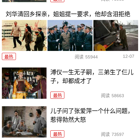
刘华清回乡探亲，姐姐提一要求，他却含泪拒绝
12-07
最热
阅读
55944
溥仪一生无子嗣，三弟生了仨儿
子，却都成才了
最热
阅读
58663
儿子问了张爱萍一个什么问题，
惹得勃然大怒
最热
阅读
73597