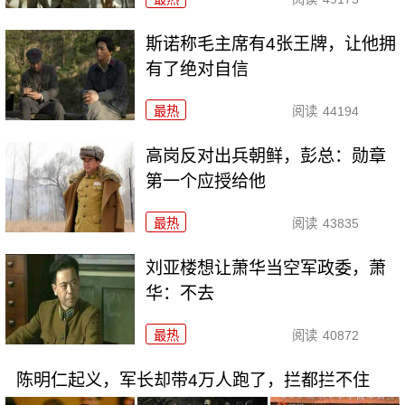
斯诺称毛主席有4张王牌，让他拥
有了绝对自信
最热
阅读
44194
高岗反对出兵朝鲜，彭总：勋章
第一个应授给他
最热
阅读
43835
刘亚楼想让萧华当空军政委，萧
华：不去
最热
阅读
40872
陈明仁起义，军长却带4万人跑了，拦都拦不住