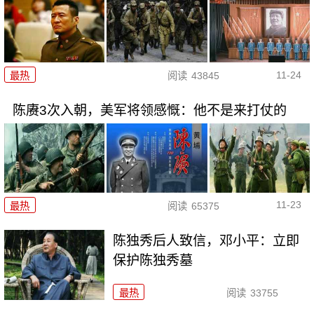
11-24
最热
阅读
43845
陈赓3次入朝，美军将领感慨：他不是来打仗的
11-23
最热
阅读
65375
陈独秀后人致信，邓小平：立即
保护陈独秀墓
最热
阅读
33755