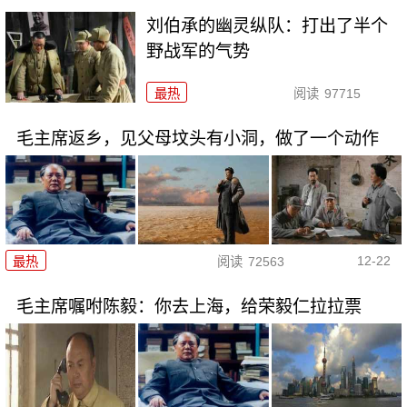
刘伯承的幽灵纵队：打出了半个
野战军的气势
最热
阅读
97715
毛主席返乡，见父母坟头有小洞，做了一个动作
12-22
最热
阅读
72563
毛主席嘱咐陈毅：你去上海，给荣毅仁拉拉票