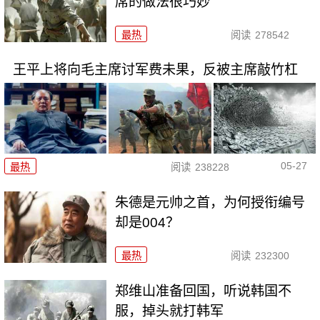
席的做法很巧妙
最热
阅读
278542
王平上将向毛主席讨军费未果，反被主席敲竹杠
05-27
最热
阅读
238228
朱德是元帅之首，为何授衔编号
却是004？
最热
阅读
232300
郑维山准备回国，听说韩国不
服，掉头就打韩军