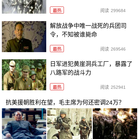
最热
阅读
299684
解放战争中唯一战死的兵团司
令，不知被谁毙命
最热
阅读
269546
日军进犯黄崖洞兵工厂，暴露了
八路军的战斗力
最热
阅读
252941
抗美援朝胜利在望，毛主席为何还密调24万？