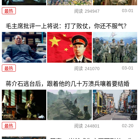
03-01
最热
阅读
294947
毛主席批评一上将说：打了败仗，你还不服气？
03-01
最热
阅读
241070
蒋介石逃台后，跟着他的几十万溃兵嚷着要结婚
02-20
最热
阅读
244801