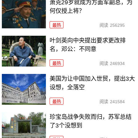
萧克29岁就成为方面军副总，为
何仅授上将？
最热
阅读
256295
叶剑英向中央提出要求更改排
名，邓公：不同意
最热
阅读
246934
美国为让中国加入世贸，提出3大
设想，全落空
最热
阅读
241584
珍宝岛战争失败而归，苏军总结
了3个没想到