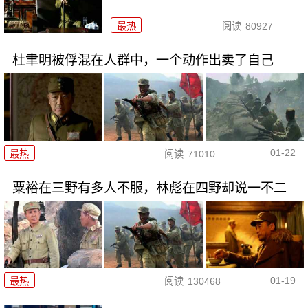
最热
阅读
80927
杜聿明被俘混在人群中，一个动作出卖了自己
01-22
最热
阅读
71010
粟裕在三野有多人不服，林彪在四野却说一不二
01-19
最热
阅读
130468