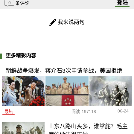
登陆
0
条评论
我来说两句
更多精彩内容
朝鲜战争爆发，蒋介石3次申请参战，美国拒绝
06-24
最热
阅读
197118
山东八路山头多，谁掌舵？毛主