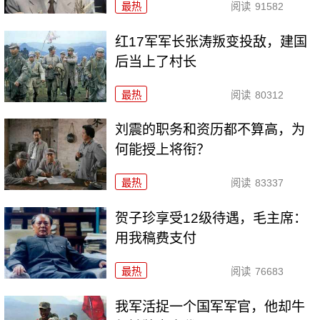
最热
阅读
91582
红17军军长张涛叛变投敌，建国
后当上了村长
最热
阅读
80312
刘震的职务和资历都不算高，为
何能授上将衔？
最热
阅读
83337
贺子珍享受12级待遇，毛主席：
用我稿费支付
最热
阅读
76683
我军活捉一个国军军官，他却牛