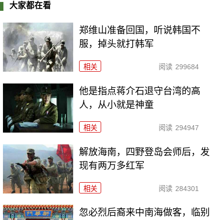
大家都在看
郑维山准备回国，听说韩国不
服，掉头就打韩军
相关
阅读
299684
他是指点蒋介石退守台湾的高
人，从小就是神童
相关
阅读
294947
解放海南，四野登岛会师后，发
现有两万多红军
相关
阅读
284301
忽必烈后裔来中南海做客，临别