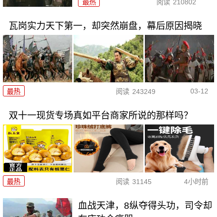
最热
阅读
210802
瓦岗实力天下第一，却突然崩盘，幕后原因揭晓
03-12
最热
阅读
243249
双十一现货专场真如平台商家所说的那样吗？
最热
阅读
31145
4小时前
血战天津，8纵夺得头功，司令却