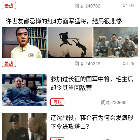
04-01
最热
阅读
240702
许世友都忌惮的红4方面军猛将，结局很悲惨
03-25
最热
阅读
249226
参加过长征的国军中将，毛主席
却令其重回敌营
最热
阅读
230668
辽沈战役，蒋介石为何会发疯般
下令进攻塔山？