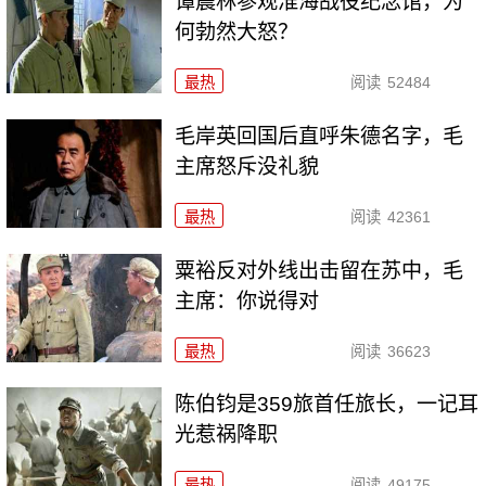
谭震林参观淮海战役纪念馆，为
何勃然大怒？
最热
阅读
52484
毛岸英回国后直呼朱德名字，毛
主席怒斥没礼貌
最热
阅读
42361
粟裕反对外线出击留在苏中，毛
主席：你说得对
最热
阅读
36623
陈伯钧是359旅首任旅长，一记耳
光惹祸降职
最热
阅读
49175