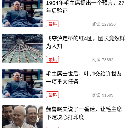
1964年毛主席提出一个预言，27
年后验证
最热
阅读
127530
飞夺泸定桥的红4团，团长竟然鲜
为人知
最热
阅读
78892
毛主席去世后，叶帅交给许世友
一项重大任务
最热
阅读
91589
赫鲁晓夫说了一番话，让毛主席
下定决心打印度