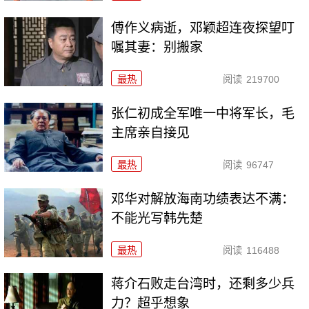
傅作义病逝，邓颖超连夜探望叮
嘱其妻：别搬家
最热
阅读
219700
张仁初成全军唯一中将军长，毛
主席亲自接见
最热
阅读
96747
邓华对解放海南功绩表达不满：
不能光写韩先楚
最热
阅读
116488
蒋介石败走台湾时，还剩多少兵
力？超乎想象