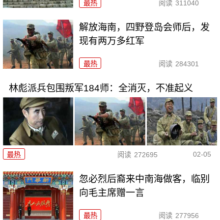
最热
阅读
311040
解放海南，四野登岛会师后，发
现有两万多红军
最热
阅读
284301
林彪派兵包围叛军184师：全消灭，不准起义
02-05
最热
阅读
272695
忽必烈后裔来中南海做客，临别
向毛主席赠一言
最热
阅读
277956