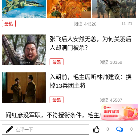
11-21
最热
阅读
44326
张飞后人安然无恙，为何关羽后
人却满门被杀？
最热
阅读
38359
入朝前，毛主席听林帅建议：换
掉13兵团主将
最热
阅读
45587
阎红彦没军职，不符授衔条件，毛主席：授上将
0
0
点评一下