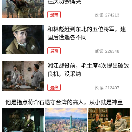
在庆功会痛哭
最热
阅读
274213
和林彪赶到东北的五位将军，建
国后遭遇各不同
最热
阅读
226348
湘江战役前，毛主席4次提出破敌
良机，没采纳
最热
阅读
212407
他是指点蒋介石退守台湾的高人，从小就是神童