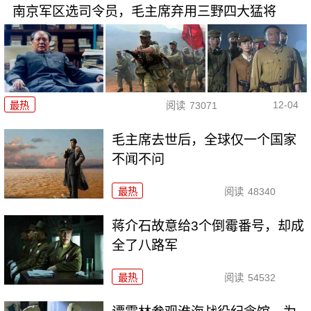
南京军区选司令员，毛主席弃用三野四大猛将
12-04
最热
阅读
73071
毛主席去世后，全球仅一个国家
不闻不问
最热
阅读
48340
蒋介石故意给3个倒霉番号，却成
全了八路军
最热
阅读
54532