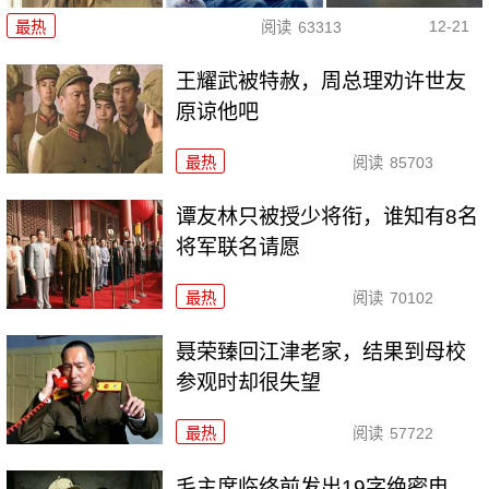
12-21
最热
阅读
63313
王耀武被特赦，周总理劝许世友
原谅他吧
最热
阅读
85703
谭友林只被授少将衔，谁知有8名
将军联名请愿
最热
阅读
70102
聂荣臻回江津老家，结果到母校
参观时却很失望
最热
阅读
57722
毛主席临终前发出19字绝密电