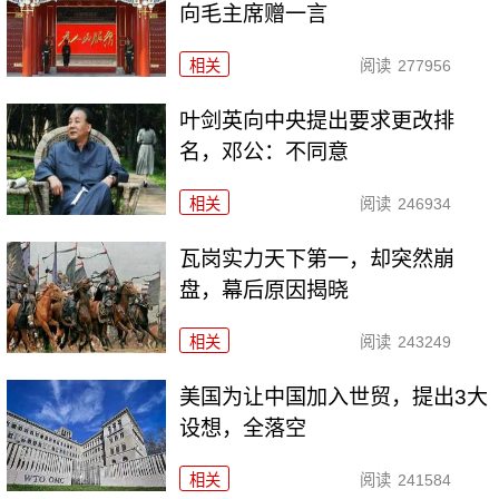
向毛主席赠一言
相关
阅读
277956
叶剑英向中央提出要求更改排
名，邓公：不同意
相关
阅读
246934
瓦岗实力天下第一，却突然崩
盘，幕后原因揭晓
相关
阅读
243249
美国为让中国加入世贸，提出3大
设想，全落空
相关
阅读
241584