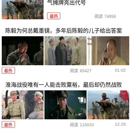
气摊牌亮出代号
最热
阅读
74856
陈毅为何总戴墨镜，多年后陈毅的儿子给出答案
01-02
最热
阅读
65427
淮海战役唯有一人能击败粟裕，最后却仍然战败
12-29
最热
阅读
110033