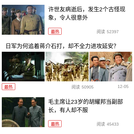
许世友病逝后，发生2个古怪现
象，令人很意外
最热
阅读
52397
日军为何追着蒋介石打，却不全力进攻延安？
12-05
最热
阅读
50905
毛主席让23岁的胡耀邦当副部
长，有人却不服
最热
阅读
45433