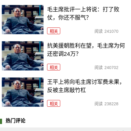
毛主席批评一上将说：打了败
仗，你还不服气？
相关
阅读
241070
抗美援朝胜利在望，毛主席为何
还密调24万？
相关
阅读
240702
王平上将向毛主席讨军费未果，
反被主席敲竹杠
相关
阅读
238228
热门评论