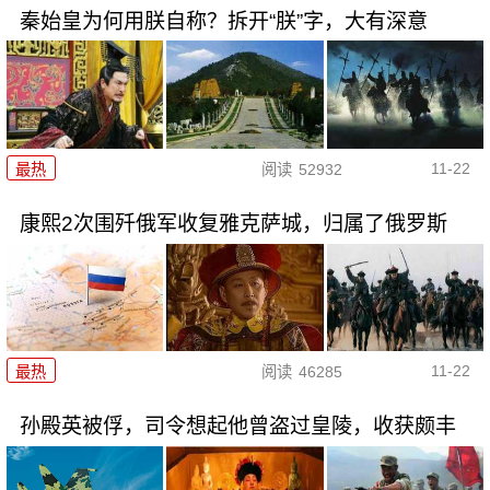
秦始皇为何用朕自称？拆开“朕”字，大有深意
11-22
最热
阅读
52932
康熙2次围歼俄军收复雅克萨城，归属了俄罗斯
11-22
最热
阅读
46285
孙殿英被俘，司令想起他曾盗过皇陵，收获颇丰