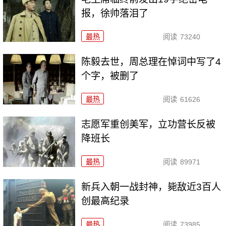
报，徐帅落泪了
最热
阅读
73240
陈毅去世，周总理在悼词中写了4
个字，被删了
最热
阅读
61626
志愿军重创美军，立功营长反被
降班长
最热
阅读
89971
新兵入朝一战封神，毙敌近3百人
创最高纪录
最热
阅读
73985