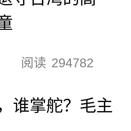
童
阅读
294782
，谁掌舵？毛主