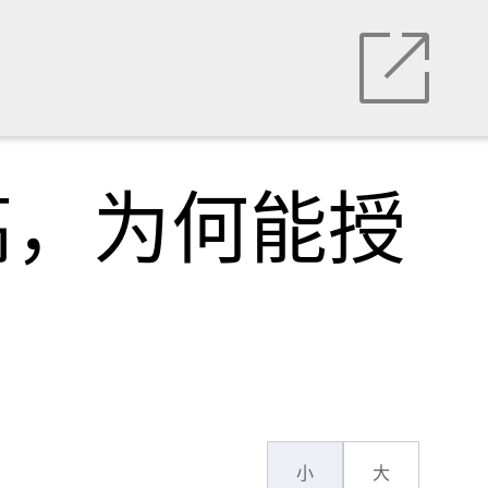
高，为何能授
小
大