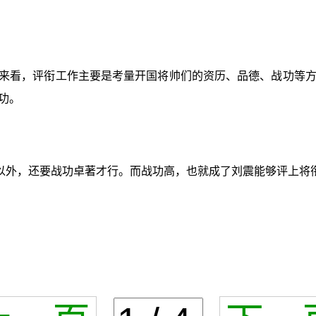
情况来看，评衔工作主要是考量开国将帅们的资历、品德、战功等
功。
以外，还要战功卓著才行。而战功高，也就成了刘震能够评上将