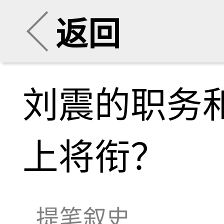
返回
刘震的职务
上将衔？
提笔叙史