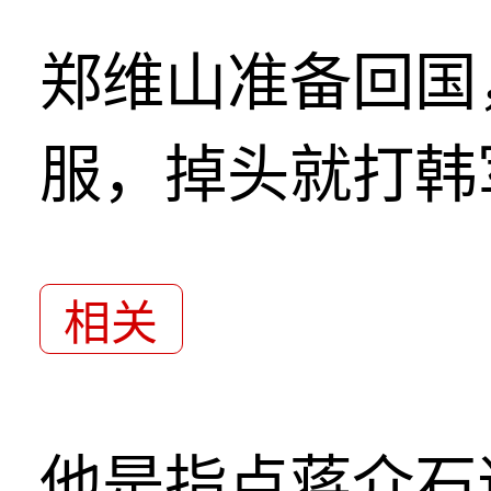
郑维山准备回国
服，掉头就打韩
相关
他是指点蒋介石