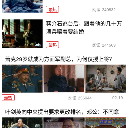
最热
阅读
240832
蒋介石逃台后，跟着他的几十万
溃兵嚷着要结婚
最热
阅读
244569
萧克29岁就成为方面军副总，为何仅授上将？
02-19
最热
阅读
256044
叶剑英向中央提出要求更改排名，邓公：不同意