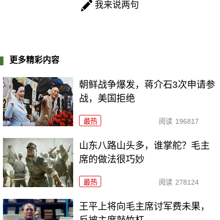
我来说两句
更多精彩内容
朝鲜战争爆发，蒋介石3次申请参
战，美国拒绝
最热
阅读
196817
山东八路山头多，谁掌舵？毛主
席的做法很巧妙
最热
阅读
278124
王平上将向毛主席讨军费未果，