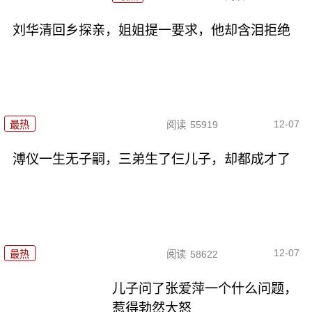
刘华清回乡探亲，姐姐提一要求，他却含泪拒绝
12-07
最热
阅读
55919
溥仪一生无子嗣，三弟生了仨儿子，却都成才了
12-07
最热
阅读
58622
儿子问了张爱萍一个什么问题，
惹得勃然大怒