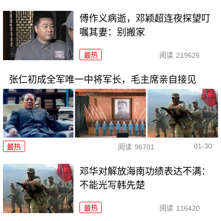
傅作义病逝，邓颖超连夜探望叮
嘱其妻：别搬家
最热
阅读
219626
张仁初成全军唯一中将军长，毛主席亲自接见
01-30
最热
阅读
96701
邓华对解放海南功绩表达不满：
不能光写韩先楚
最热
阅读
116420