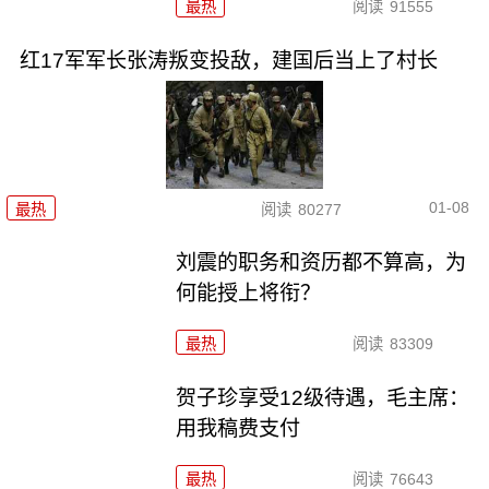
最热
阅读
91555
红17军军长张涛叛变投敌，建国后当上了村长
01-08
最热
阅读
80277
刘震的职务和资历都不算高，为
何能授上将衔？
最热
阅读
83309
贺子珍享受12级待遇，毛主席：
用我稿费支付
最热
阅读
76643