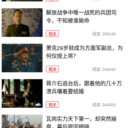
解放战争中唯一战死的兵团司
令，不知被谁毙命
相关
阅读
269146
萧克29岁就成为方面军副总，为
何仅授上将？
相关
阅读
256044
蒋介石逃台后，跟着他的几十万
溃兵嚷着要结婚
相关
阅读
244569
瓦岗实力天下第一，却突然崩
盘，幕后原因揭晓