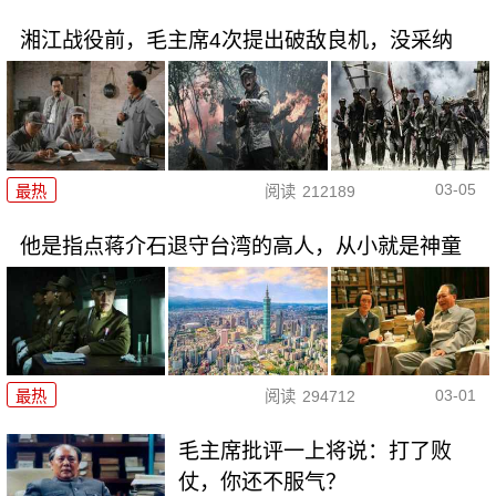
湘江战役前，毛主席4次提出破敌良机，没采纳
03-05
最热
阅读
212189
他是指点蒋介石退守台湾的高人，从小就是神童
03-01
最热
阅读
294712
毛主席批评一上将说：打了败
仗，你还不服气？