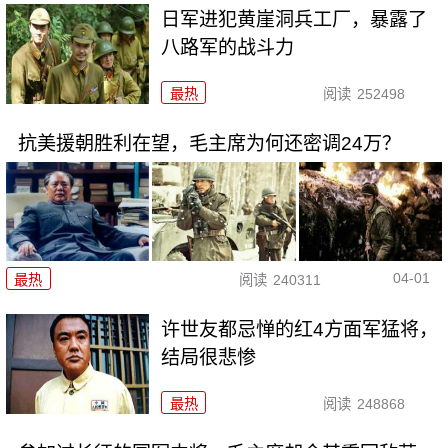
日军进犯黄崖洞兵工厂，暴露了
八路军的战斗力
最热
阅读
252498
抗美援朝胜利在望，毛主席为何还密调24万？
04-01
最热
阅读
240311
许世友都忌惮的红4方面军猛将，
结局很悲惨
最热
阅读
248868