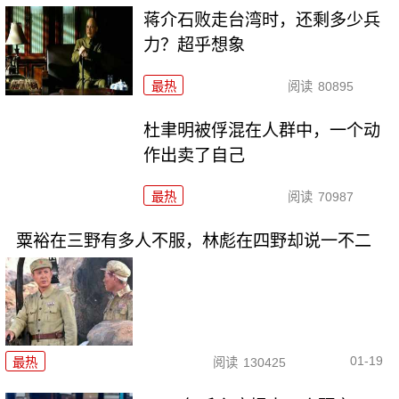
蒋介石败走台湾时，还剩多少兵
力？超乎想象
最热
阅读
80895
杜聿明被俘混在人群中，一个动
作出卖了自己
最热
阅读
70987
粟裕在三野有多人不服，林彪在四野却说一不二
01-19
最热
阅读
130425