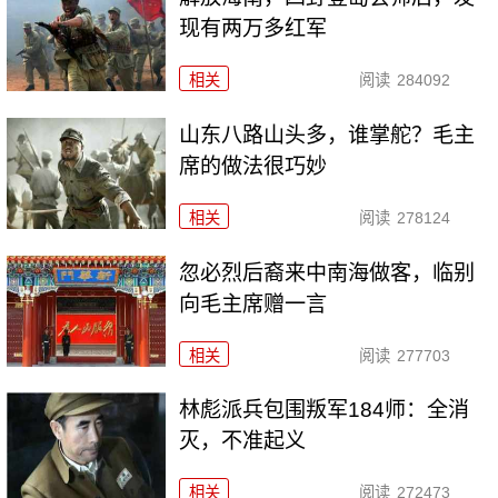
现有两万多红军
相关
阅读
284092
山东八路山头多，谁掌舵？毛主
席的做法很巧妙
相关
阅读
278124
忽必烈后裔来中南海做客，临别
向毛主席赠一言
相关
阅读
277703
林彪派兵包围叛军184师：全消
灭，不准起义
相关
阅读
272473