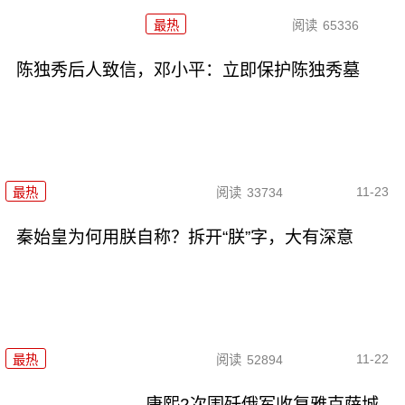
最热
阅读
65336
陈独秀后人致信，邓小平：立即保护陈独秀墓
11-23
最热
阅读
33734
秦始皇为何用朕自称？拆开“朕”字，大有深意
11-22
最热
阅读
52894
康熙2次围歼俄军收复雅克萨城，