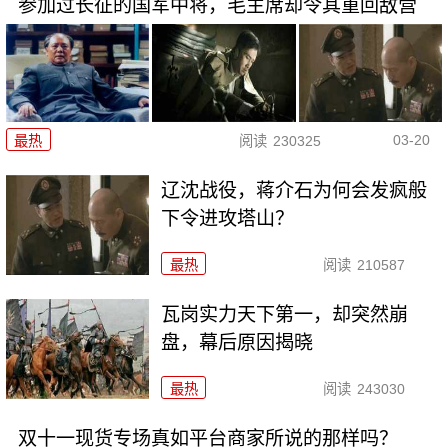
参加过长征的国军中将，毛主席却令其重回敌营
03-20
最热
阅读
230325
辽沈战役，蒋介石为何会发疯般
下令进攻塔山？
最热
阅读
210587
瓦岗实力天下第一，却突然崩
盘，幕后原因揭晓
最热
阅读
243030
双十一现货专场真如平台商家所说的那样吗？