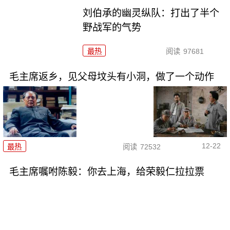
刘伯承的幽灵纵队：打出了半个
野战军的气势
最热
阅读
97681
毛主席返乡，见父母坟头有小洞，做了一个动作
12-22
最热
阅读
72532
毛主席嘱咐陈毅：你去上海，给荣毅仁拉拉票