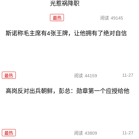
光惹祸降职
最热
阅读
49145
斯诺称毛主席有4张王牌，让他拥有了绝对自信
11-27
最热
阅读
44159
高岗反对出兵朝鲜，彭总：勋章第一个应授给他
11-27
最热
阅读
43809