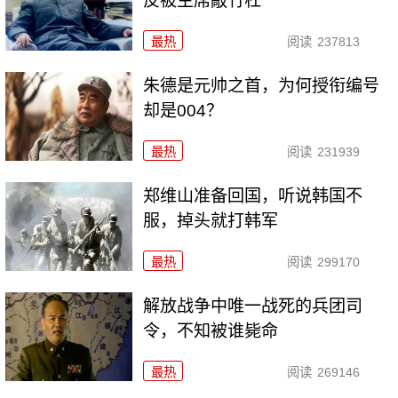
反被主席敲竹杠
最热
阅读
237813
朱德是元帅之首，为何授衔编号
却是004？
最热
阅读
231939
郑维山准备回国，听说韩国不
服，掉头就打韩军
最热
阅读
299170
解放战争中唯一战死的兵团司
令，不知被谁毙命
最热
阅读
269146