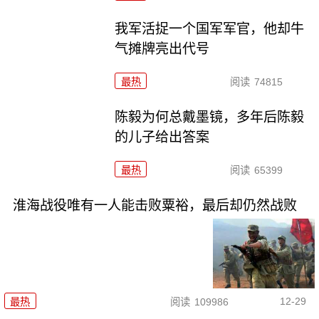
我军活捉一个国军军官，他却牛
气摊牌亮出代号
最热
阅读
74815
陈毅为何总戴墨镜，多年后陈毅
的儿子给出答案
最热
阅读
65399
淮海战役唯有一人能击败粟裕，最后却仍然战败
12-29
最热
阅读
109986