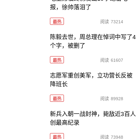
报，徐帅落泪了
最热
阅读
73214
陈毅去世，周总理在悼词中写了4
个字，被删了
最热
阅读
61607
志愿军重创美军，立功营长反被
降班长
最热
阅读
89928
新兵入朝一战封神，毙敌近3百人
创最高纪录
最热
阅读
73948