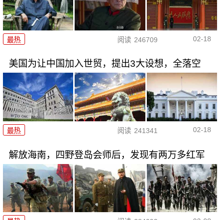
02-18
最热
阅读
246709
美国为让中国加入世贸，提出3大设想，全落空
02-18
最热
阅读
241341
解放海南，四野登岛会师后，发现有两万多红军