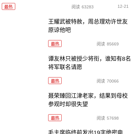
12-21
最热
阅读
63283
王耀武被特赦，周总理劝许世友
原谅他吧
最热
阅读
85669
谭友林只被授少将衔，谁知有8名
将军联名请愿
最热
阅读
70066
聂荣臻回江津老家，结果到母校
参观时却很失望
最热
阅读
57698
毛主席临终前发出19字绝密电