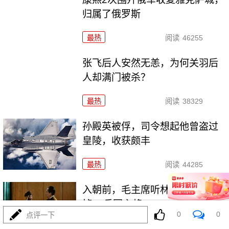
归属了俄罗斯
最热
阅读
46255
张飞后人安然无恙，为何关羽后
人却满门被杀？
最热
阅读
38329
孙殿英被俘，司令想起他曾盗过
皇陵，收获颇丰
最热
阅读
44285
入朝前，毛主席听林帅建议：换
掉13兵团主将
0
0
点评一下
最热
阅读
45556