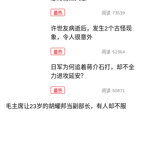
最热
阅读
73539
许世友病逝后，发生2个古怪现
象，令人很意外
最热
阅读
52364
日军为何追着蒋介石打，却不全
力进攻延安？
最热
阅读
50871
毛主席让23岁的胡耀邦当副部长，有人却不服