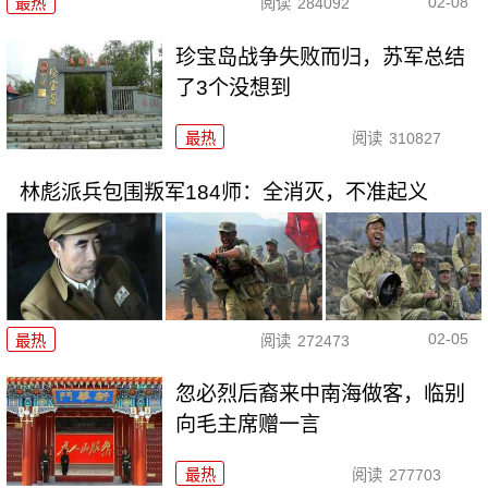
02-08
最热
阅读
284092
珍宝岛战争失败而归，苏军总结
了3个没想到
最热
阅读
310827
林彪派兵包围叛军184师：全消灭，不准起义
02-05
最热
阅读
272473
忽必烈后裔来中南海做客，临别
向毛主席赠一言
最热
阅读
277703